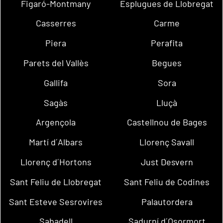
Figaró-Montmany
Esplugues de Llobregat
Casserres
Carme
Piera
Perafita
Parets del Vallès
Begues
Gallifa
Sora
Sagàs
Lluçà
Argençola
Castellnou de Bages
Martí d´Albars
Llorenç Savall
Llorenç d´Hortons
Just Desvern
Sant Feliu de Llobregat
Sant Feliu de Codines
Sant Esteve Sesrovires
Palautordera
Sabadell
Sadurní d´Osormort