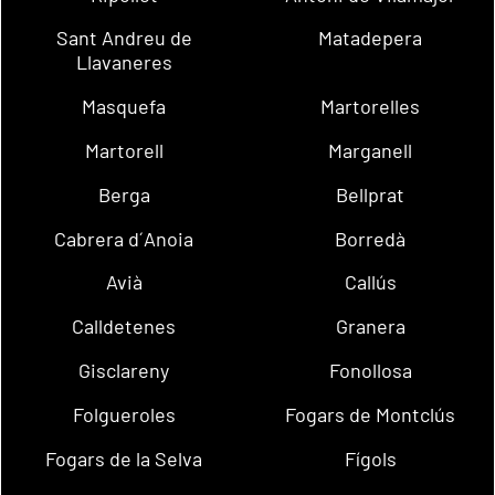
Sant Andreu de
Matadepera
Llavaneres
Masquefa
Martorelles
Martorell
Marganell
Berga
Bellprat
Cabrera d´Anoia
Borredà
Avià
Callús
Calldetenes
Granera
Gisclareny
Fonollosa
Folgueroles
Fogars de Montclús
Fogars de la Selva
Fígols