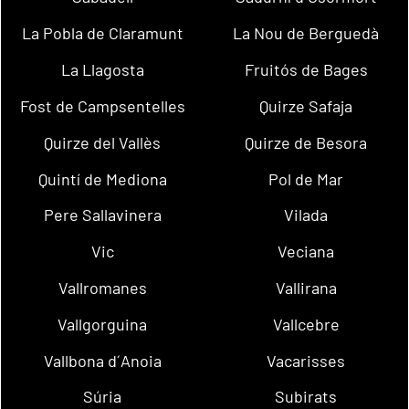
La Pobla de Claramunt
La Nou de Berguedà
La Llagosta
Fruitós de Bages
Fost de Campsentelles
Quirze Safaja
Quirze del Vallès
Quirze de Besora
Quintí de Mediona
Pol de Mar
Pere Sallavinera
Vilada
Vic
Veciana
Vallromanes
Vallirana
Vallgorguina
Vallcebre
Vallbona d´Anoia
Vacarisses
Súria
Subirats