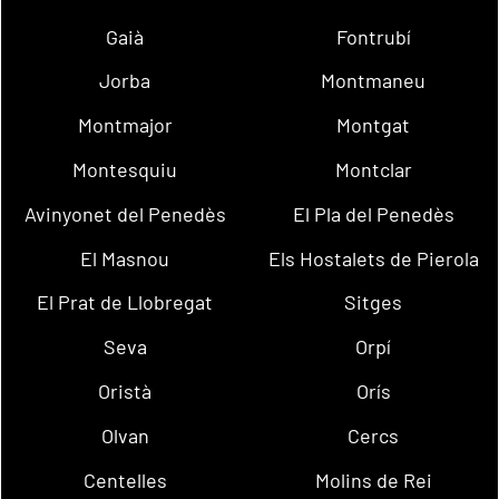
Gaià
Fontrubí
Jorba
Montmaneu
Montmajor
Montgat
Montesquiu
Montclar
Avinyonet del Penedès
El Pla del Penedès
El Masnou
Els Hostalets de Pierola
El Prat de Llobregat
Sitges
Seva
Orpí
Oristà
Orís
Olvan
Cercs
Centelles
Molins de Rei