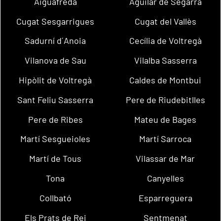
Aiguafreda
Aguilar de Segarra
Cugat Sesgarrigues
Cugat del Vallès
Sadurní d´Anoia
Cecília de Voltregà
Vilanova de Sau
Vilalba Sasserra
Hipòlit de Voltregà
Caldes de Montbui
Sant Feliu Sasserra
Pere de Riudebitlles
Pere de Ribes
Mateu de Bages
Martí Sesgueioles
Martí Sarroca
Martí de Tous
Vilassar de Mar
Tona
Canyelles
Collbató
Esparreguera
Els Prats de Rei
Sentmenat