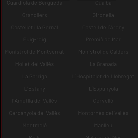
Guardiola de Berguedà
Gualba
Granollers
Gironella
Castellet i la Gornal
Castell de l´Areny
Puig-reig
Premià de Mar
Monistrol de Montserrat
Monistrol de Calders
Mollet del Vallès
La Granada
La Garriga
L´Hospitalet de Llobregat
L´Estany
L´Espunyola
l´Ametlla del Vallès
Cervelló
Cerdanyola del Vallès
Montornès del Vallès
Montmeló
Manlleu
Malla
Malgrat de Mar