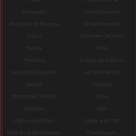
Santpedor
Santa Susanna
Perpètua de Mogoda
Fe del Penedès
Papiol
Palma de Cervelló
Pallejà
Moià
Mediona
Andreu de la Barca
Agustí de Lluçanès
Adrià de Besòs
Sallent
Palafolls
Montcada i Reixac
Tiana
Terrassa
Teià
Vilanova del Camí
Cabrera de Mar
Vilafranca del Penedès
Viladecavalls