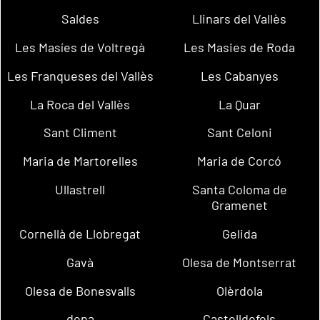
Saldes
Llinars del Vallès
Les Masíes de Voltregà
Les Masies de Roda
Les Franqueses del Vallès
Les Cabanyes
La Roca del Vallès
La Quar
Sant Climent
Sant Celoni
Maria de Martorelles
Maria de Corcó
Ullastrell
Santa Coloma de
Gramenet
Cornellà de Llobregat
Gelida
Gavà
Olesa de Montserrat
Olesa de Bonesvalls
Olèrdola
dena
Castelldefels