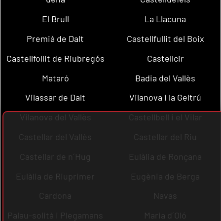
El Brull
La Llacuna
Premià de Dalt
Castellfullit del Boix
Castellfollit de Riubregós
Castellcir
Mataró
Badia del Vallès
Vilassar de Dalt
Vilanova i la Geltrú
Vilanova del Vallès
Castellbell i el Vilar
Castellar del Vallès
Castellar del Riu
Castellar de n´Hug
Eulàlia de Ronçana
Eulàlia de Riuprimer
Eugènia de Berga
Cardona
Navas
Palau-solità i Plegamans
Maria d´Oló