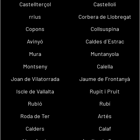
Castellterçol
Castellolí
rrius
Corbera de Llobregat
Copons
Collsuspina
Avinyó
Caldes d´Estrac
Mura
Muntanyola
Montseny
Calella
Joan de Vilatorrada
Jaume de Frontanyà
Iscle de Vallalta
Rupit i Pruit
Rubió
Rubí
Roda de Ter
Artés
Calders
Calaf