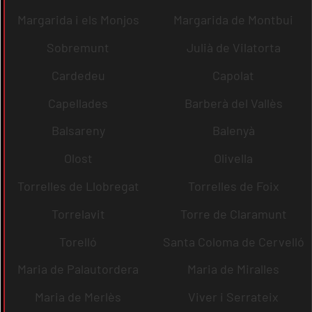
Margarida i els Monjos
Margarida de Montbui
Sobremunt
Julià de Vilatorta
Cardedeu
Capolat
Capellades
Barberà del Vallès
Balsareny
Balenyà
Olost
Olivella
Torrelles de Llobregat
Torrelles de Foix
Torrelavit
Torre de Claramunt
Torelló
Santa Coloma de Cervelló
Maria de Palautordera
Maria de Miralles
Maria de Merlès
Viver i Serrateix