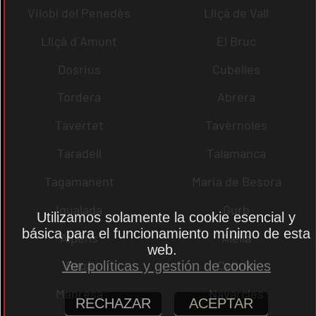
Vilobí del Penedès
Lliçà de Vall
Lliçà d´Amunt
El Bruc
Dosrius
Cubelles
Tordera
Abrera
Tavertet
Tavèrnoles
Taradell
Talamanca
Tagamanent
Maria de Besora
Igualada
Gurb
Utilizamos solamente la cookie esencial y
básica para el funcionamiento mínimo de esta
Alpens
Alella
web.
Bagà
Cabrils
Ver políticas y gestión de cookies
Manresa
Navarcles
RECHAZAR
ACEPTAR