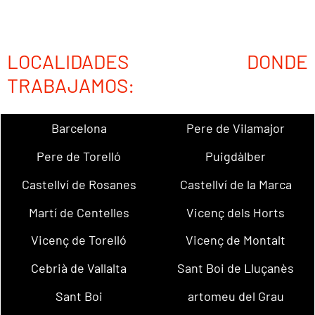
LOCALIDADES DONDE
TRABAJAMOS:
Barcelona
Pere de Vilamajor
Pere de Torelló
Puigdàlber
Castellví de Rosanes
Castellví de la Marca
Martí de Centelles
Vicenç dels Horts
Vicenç de Torelló
Vicenç de Montalt
Cebrià de Vallalta
Sant Boi de Lluçanès
Sant Boi
artomeu del Grau