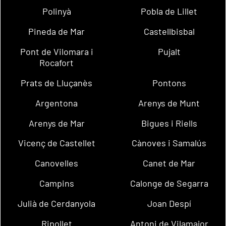
Polinyà
Pobla de Lillet
Pineda de Mar
Castellbisbal
Pont de Vilomara i
Pujalt
Rocafort
Prats de Lluçanès
Pontons
Argentona
Arenys de Munt
Arenys de Mar
Bigues i Riells
Vicenç de Castellet
Cànoves i Samalús
Canovelles
Canet de Mar
Campins
Calonge de Segarra
Julià de Cerdanyola
Joan Despí
Ripollet
Antoni de Vilamajor