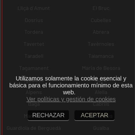
Lliçà d´Amunt
El Bruc
Dosrius
Cubelles
Tordera
Abrera
Tavertet
Tavèrnoles
Taradell
Talamanca
Tagamanent
Maria de Besora
Utilizamos solamente la cookie esencial y
Igualada
Gurb
básica para el funcionamiento mínimo de esta
Alpens
Alella
web.
Ver políticas y gestión de cookies
Bagà
Cabrils
RECHAZAR
ACEPTAR
Manresa
Navarcles
Guardiola de Berguedà
Gualba