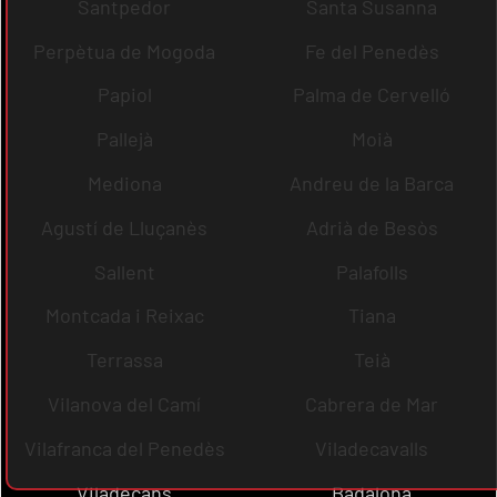
Santpedor
Santa Susanna
Perpètua de Mogoda
Fe del Penedès
Papiol
Palma de Cervelló
Pallejà
Moià
Mediona
Andreu de la Barca
Agustí de Lluçanès
Adrià de Besòs
Sallent
Palafolls
Montcada i Reixac
Tiana
Terrassa
Teià
Vilanova del Camí
Cabrera de Mar
Vilafranca del Penedès
Viladecavalls
Viladecans
Badalona