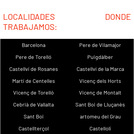
LOCALIDADES DONDE
TRABAJAMOS:
Barcelona
Pere de Vilamajor
Pere de Torelló
Puigdàlber
Castellví de Rosanes
Castellví de la Marca
Martí de Centelles
Vicenç dels Horts
Vicenç de Torelló
Vicenç de Montalt
Cebrià de Vallalta
Sant Boi de Lluçanès
Sant Boi
artomeu del Grau
Castellterçol
Castellolí