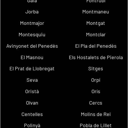
Gaià
Fontrubí
Jorba
Montmaneu
Montmajor
Montgat
Montesquiu
Montclar
Avinyonet del Penedès
El Pla del Penedès
El Masnou
Els Hostalets de Pierola
El Prat de Llobregat
Sitges
Seva
Orpí
Oristà
Orís
Olvan
Cercs
Centelles
Molins de Rei
Polinyà
Pobla de Lillet