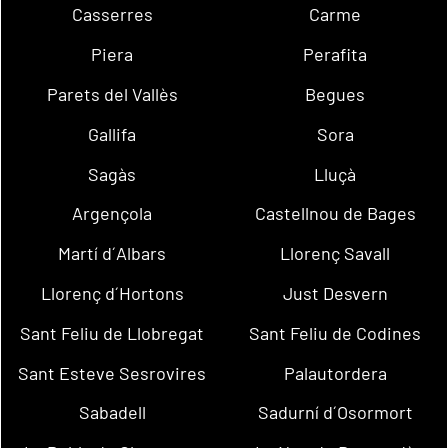
Casserres
Carme
Piera
Perafita
Parets del Vallès
Begues
Gallifa
Sora
Sagàs
Lluçà
Argençola
Castellnou de Bages
Martí d´Albars
Llorenç Savall
Llorenç d´Hortons
Just Desvern
Sant Feliu de Llobregat
Sant Feliu de Codines
Sant Esteve Sesrovires
Palautordera
Sabadell
Sadurní d´Osormort