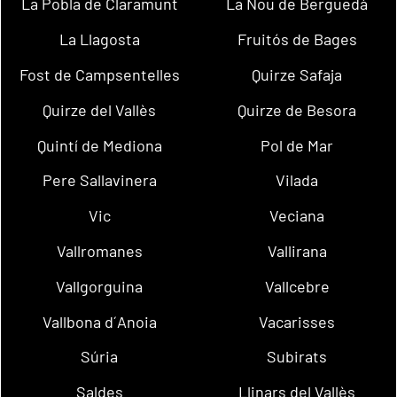
La Pobla de Claramunt
La Nou de Berguedà
La Llagosta
Fruitós de Bages
Fost de Campsentelles
Quirze Safaja
Quirze del Vallès
Quirze de Besora
Quintí de Mediona
Pol de Mar
Pere Sallavinera
Vilada
Vic
Veciana
Vallromanes
Vallirana
Vallgorguina
Vallcebre
Vallbona d´Anoia
Vacarisses
Súria
Subirats
Saldes
Llinars del Vallès