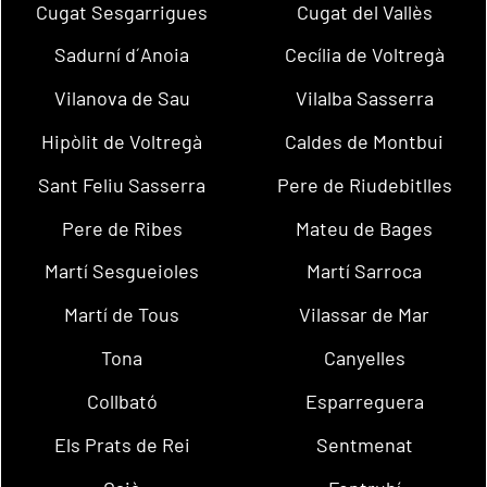
Cugat Sesgarrigues
Cugat del Vallès
Sadurní d´Anoia
Cecília de Voltregà
Vilanova de Sau
Vilalba Sasserra
Hipòlit de Voltregà
Caldes de Montbui
Sant Feliu Sasserra
Pere de Riudebitlles
Pere de Ribes
Mateu de Bages
Martí Sesgueioles
Martí Sarroca
Martí de Tous
Vilassar de Mar
Tona
Canyelles
Collbató
Esparreguera
Els Prats de Rei
Sentmenat