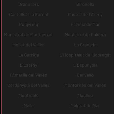
Granollers
Gironella
Castellet i la Gornal
Castell de l´Areny
Puig-reig
Premià de Mar
Monistrol de Montserrat
Monistrol de Calders
Mollet del Vallès
La Granada
La Garriga
L´Hospitalet de Llobregat
L´Estany
L´Espunyola
l´Ametlla del Vallès
Cervelló
Cerdanyola del Vallès
Montornès del Vallès
Montmeló
Manlleu
Malla
Malgrat de Mar