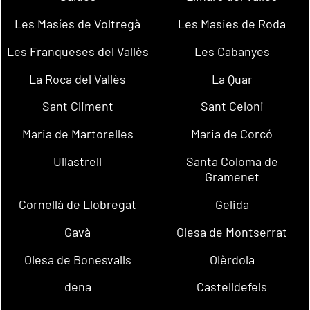
Les Masíes de Voltregà
Les Masies de Roda
Les Franqueses del Vallès
Les Cabanyes
La Roca del Vallès
La Quar
Sant Climent
Sant Celoni
Maria de Martorelles
Maria de Corcó
Ullastrell
Santa Coloma de
Gramenet
Cornellà de Llobregat
Gelida
Gavà
Olesa de Montserrat
Olesa de Bonesvalls
Olèrdola
dena
Castelldefels