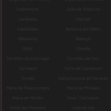
Sobremunt
Julià de Vilatorta
Cardedeu
Capolat
Capellades
Barberà del Vallès
Balsareny
Balenyà
Olost
Olivella
Torrelles de Llobregat
Torrelles de Foix
Torrelavit
Torre de Claramunt
Torelló
Santa Coloma de Cervelló
Maria de Palautordera
Maria de Miralles
Maria de Merlès
Viver i Serrateix
Vilobí del Penedès
Lliçà de Vall