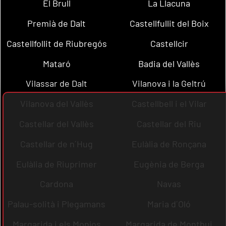
El Brull
La Llacuna
Premià de Dalt
Castellfullit del Boix
Castellfollit de Riubregós
Castellcir
Mataró
Badia del Vallès
Vilassar de Dalt
Vilanova i la Geltrú
Vilanova del Vallès
Castellbell i el Vilar
Castellar del Vallès
Castellar del Riu
Castellar de n´Hug
Eulàlia de Ronçana
Eulàlia de Riuprimer
Eugènia de Berga
Cardona
Navas
Palau-solità i Plegamans
Maria d´Oló
Margarida i els Monjos
Margarida de Montbui