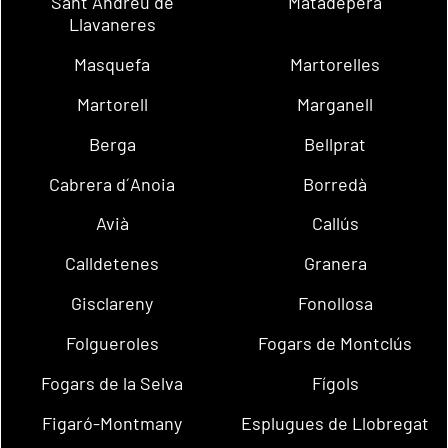
Sant Andreu de
Matadepera
Llavaneres
Masquefa
Martorelles
Martorell
Marganell
Berga
Bellprat
Cabrera d´Anoia
Borredà
Avià
Callús
Calldetenes
Granera
Gisclareny
Fonollosa
Folgueroles
Fogars de Montclús
Fogars de la Selva
Fígols
Figaró-Montmany
Esplugues de Llobregat