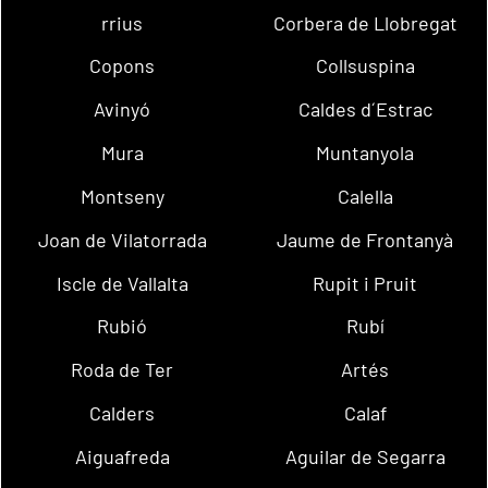
rrius
Corbera de Llobregat
Copons
Collsuspina
Avinyó
Caldes d´Estrac
Mura
Muntanyola
Montseny
Calella
Joan de Vilatorrada
Jaume de Frontanyà
Iscle de Vallalta
Rupit i Pruit
Rubió
Rubí
Roda de Ter
Artés
Calders
Calaf
Aiguafreda
Aguilar de Segarra