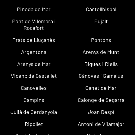
Pineda de Mar
Castellbisbal
Pont de Vilomara i
Pujalt
Rocafort
Prats de Lluçanès
Pontons
Argentona
Arenys de Munt
Arenys de Mar
Bigues i Riells
Vicenç de Castellet
Cànoves i Samalús
Canovelles
Canet de Mar
Campins
Calonge de Segarra
Julià de Cerdanyola
Joan Despí
Ripollet
Antoni de Vilamajor