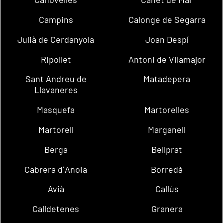
Campins
Calonge de Segarra
Julià de Cerdanyola
Joan Despí
Ripollet
Antoni de Vilamajor
Sant Andreu de
Matadepera
Llavaneres
Masquefa
Martorelles
Martorell
Marganell
Berga
Bellprat
Cabrera d´Anoia
Borredà
Avià
Callús
Calldetenes
Granera