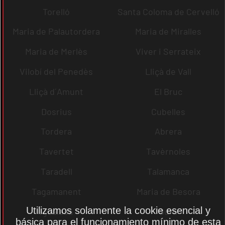
Torelló
Santa Coloma de Cervelló
Maria de Palautordera
Maria de Miralles
Maria de Merlès
Viver i Serrateix
Vilobí del Penedès
Lliçà de Vall
Lliçà d´Amunt
El Bruc
Dosrius
Cubelles
Tordera
Abrera
Tavertet
Tavèrnoles
Taradell
Talamanca
Tagamanent
Maria de Besora
Utilizamos solamente la cookie esencial y
Igualada
Gurb
básica para el funcionamiento mínimo de esta