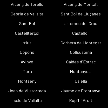
Vicenç de Torelló
Vicenç de Montalt
Cebrià de Vallalta
Sant Boi de Lluçanès
Sant Boi
artomeu del Grau
Castellterçol
Castellolí
rrius
Corbera de Llobregat
Copons
Collsuspina
Avinyó
Caldes d´Estrac
Mura
Muntanyola
Montseny
Calella
Joan de Vilatorrada
Jaume de Frontanyà
Iscle de Vallalta
Rupit i Pruit