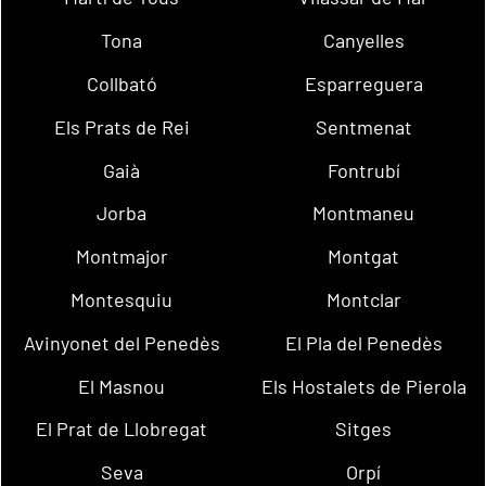
Tona
Canyelles
Collbató
Esparreguera
Els Prats de Rei
Sentmenat
Gaià
Fontrubí
Jorba
Montmaneu
Montmajor
Montgat
Montesquiu
Montclar
Avinyonet del Penedès
El Pla del Penedès
El Masnou
Els Hostalets de Pierola
El Prat de Llobregat
Sitges
Seva
Orpí