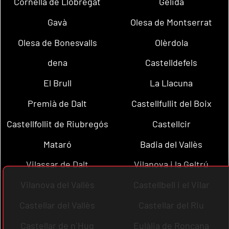
Cornellà de Llobregat
Gelida
Gavà
Olesa de Montserrat
Olesa de Bonesvalls
Olèrdola
dena
Castelldefels
El Brull
La Llacuna
Premià de Dalt
Castellfullit del Boix
Castellfollit de Riubregós
Castellcir
Mataró
Badia del Vallès
Vilassar de Dalt
Vilanova i la Geltrú
Vilanova del Vallès
Castellbell i el Vilar
Castellar del Vallès
Castellar del Riu
Castellar de n´Hug
Eulàlia de Ronçana