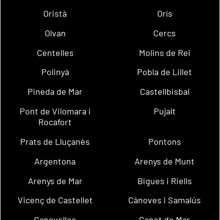
Oristà
Orís
Olvan
Cercs
Centelles
Molins de Rei
Polinyà
Pobla de Lillet
Pineda de Mar
Castellbisbal
Pont de Vilomara i
Pujalt
Rocafort
Prats de Lluçanès
Pontons
Argentona
Arenys de Munt
Arenys de Mar
Bigues i Riells
Vicenç de Castellet
Cànoves i Samalús
Canovelles
Canet de Mar