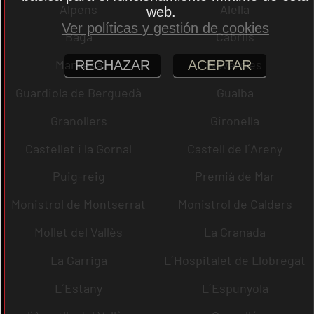
Alpens
Alella
web.
Ver políticas y gestión de cookies
Bagà
Cabrils
Manresa
Navarcles
RECHAZAR
ACEPTAR
Guardiola de Berguedà
Gualba
Granollers
Gironella
Castellet i la Gornal
Castell de l´Areny
Puig-reig
Premià de Mar
Monistrol de Montserrat
Monistrol de Calders
Mollet del Vallès
La Granada
La Garriga
L´Hospitalet de Llobregat
L´Estany
L´Espunyola