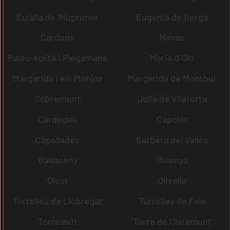
Eulàlia de Riuprimer
Eugènia de Berga
Cardona
Navas
Palau-solità i Plegamans
Maria d´Oló
Margarida i els Monjos
Margarida de Montbui
Sobremunt
Julià de Vilatorta
Cardedeu
Capolat
Capellades
Barberà del Vallès
Balsareny
Balenyà
Olost
Olivella
Torrelles de Llobregat
Torrelles de Foix
Torrelavit
Torre de Claramunt