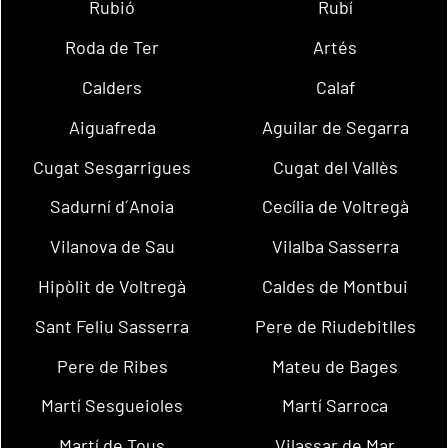
Rubió
Rubí
Roda de Ter
Artés
Calders
Calaf
Aiguafreda
Aguilar de Segarra
Cugat Sesgarrigues
Cugat del Vallès
Sadurní d´Anoia
Cecília de Voltregà
Vilanova de Sau
Vilalba Sasserra
Hipòlit de Voltregà
Caldes de Montbui
Sant Feliu Sasserra
Pere de Riudebitlles
Pere de Ribes
Mateu de Bages
Martí Sesgueioles
Martí Sarroca
Martí de Tous
Vilassar de Mar