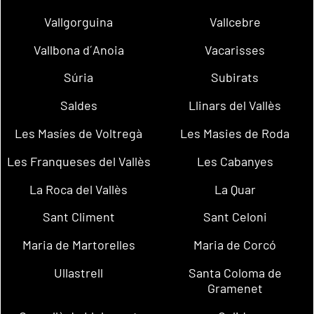
Vallgorguina
Vallcebre
Vallbona d´Anoia
Vacarisses
Súria
Subirats
Saldes
Llinars del Vallès
Les Masíes de Voltregà
Les Masies de Roda
Les Franqueses del Vallès
Les Cabanyes
La Roca del Vallès
La Quar
Sant Climent
Sant Celoni
Maria de Martorelles
Maria de Corcó
Ullastrell
Santa Coloma de
Gramenet