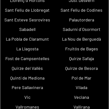
Llorenç d´Hortons
Just Desvern
Sant Feliu de Llobregat
Sant Feliu de Codines
Sant Esteve Sesrovires
Palautordera
Sabadell
Sadurní d´Osormort
La Pobla de Claramunt
La Nou de Berguedà
La Llagosta
Fruitós de Bages
Fost de Campsentelles
Quirze Safaja
Quirze del Vallès
Quirze de Besora
Quintí de Mediona
Pol de Mar
Pere Sallavinera
Vilada
Vic
Veciana
Vallromanes
Vallirana