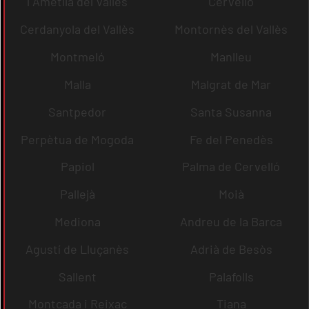
l´Ametlla del Vallès
Cervelló
Cerdanyola del Vallès
Montornès del Vallès
Montmeló
Manlleu
Malla
Malgrat de Mar
Santpedor
Santa Susanna
Perpètua de Mogoda
Fe del Penedès
Papiol
Palma de Cervelló
Pallejà
Moià
Mediona
Andreu de la Barca
Agustí de Lluçanès
Adrià de Besòs
Sallent
Palafolls
Montcada i Reixac
Tiana