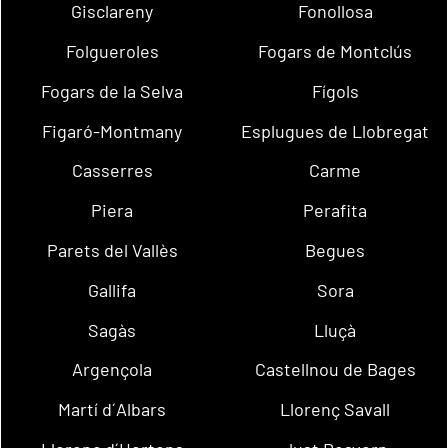
Gisclareny
Fonollosa
Folgueroles
Fogars de Montclús
Fogars de la Selva
Fígols
Figaró-Montmany
Esplugues de Llobregat
Casserres
Carme
Piera
Perafita
Parets del Vallès
Begues
Gallifa
Sora
Sagàs
Lluçà
Argençola
Castellnou de Bages
Martí d´Albars
Llorenç Savall