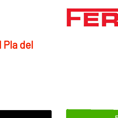
l Pla del
E