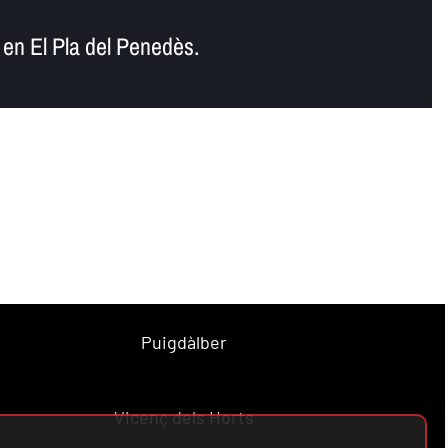
en El Pla del Penedès.
Puigdàlber
Vicenç dels Horts