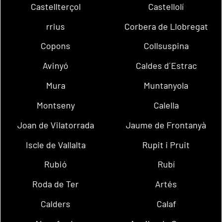
Castellterçol
Castellolí
rrius
Corbera de Llobregat
Copons
Collsuspina
Avinyó
Caldes d´Estrac
Mura
Muntanyola
Montseny
Calella
Joan de Vilatorrada
Jaume de Frontanyà
Iscle de Vallalta
Rupit i Pruit
Rubió
Rubí
Roda de Ter
Artés
Calders
Calaf