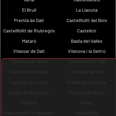
El Brull
La Llacuna
Premià de Dalt
Castellfullit del Boix
Castellfollit de Riubregós
Castellcir
Mataró
Badia del Vallès
Vilassar de Dalt
Vilanova i la Geltrú
Vilanova del Vallès
Castellbell i el Vilar
Castellar del Vallès
Castellar del Riu
Castellar de n´Hug
Eulàlia de Ronçana
Eulàlia de Riuprimer
Eugènia de Berga
Cardona
Navas
Palau-solità i Plegamans
Maria d´Oló