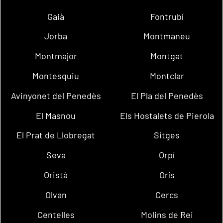
Gaià
Fontrubí
Jorba
Montmaneu
Montmajor
Montgat
Montesquiu
Montclar
Avinyonet del Penedès
El Pla del Penedès
El Masnou
Els Hostalets de Pierola
El Prat de Llobregat
Sitges
Seva
Orpí
Oristà
Orís
Olvan
Cercs
Centelles
Molins de Rei