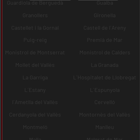
Guardiola de Berguedà
Gualba
Granollers
Gironella
Castellet i la Gornal
Castell de l´Areny
Puig-reig
Premià de Mar
Monistrol de Montserrat
Monistrol de Calders
Mollet del Vallès
La Granada
La Garriga
L´Hospitalet de Llobregat
L´Estany
L´Espunyola
l´Ametlla del Vallès
Cervelló
Cerdanyola del Vallès
Montornès del Vallès
Montmeló
Manlleu
Malla
Malgrat de Mar