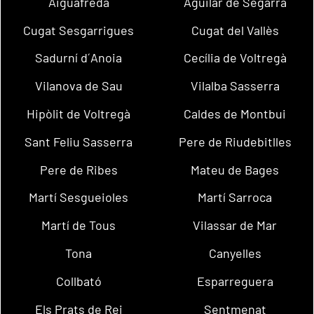
Aiguafreda
Aguilar de Segarra
Cugat Sesgarrigues
Cugat del Vallès
Sadurní d´Anoia
Cecília de Voltregà
Vilanova de Sau
Vilalba Sasserra
Hipòlit de Voltregà
Caldes de Montbui
Sant Feliu Sasserra
Pere de Riudebitlles
Pere de Ribes
Mateu de Bages
Martí Sesgueioles
Martí Sarroca
Martí de Tous
Vilassar de Mar
Tona
Canyelles
Collbató
Esparreguera
Els Prats de Rei
Sentmenat