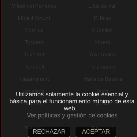
Vilobí del Penedès
Lliçà de Vall
Lliçà d´Amunt
El Bruc
Dosrius
Cubelles
Tordera
Abrera
Tavertet
Tavèrnoles
Taradell
Talamanca
Tagamanent
Maria de Besora
Igualada
Gurb
Utilizamos solamente la cookie esencial y
básica para el funcionamiento mínimo de esta
Alpens
Alella
web.
Bagà
Cabrils
Ver políticas y gestión de cookies
Manresa
Navarcles
RECHAZAR
ACEPTAR