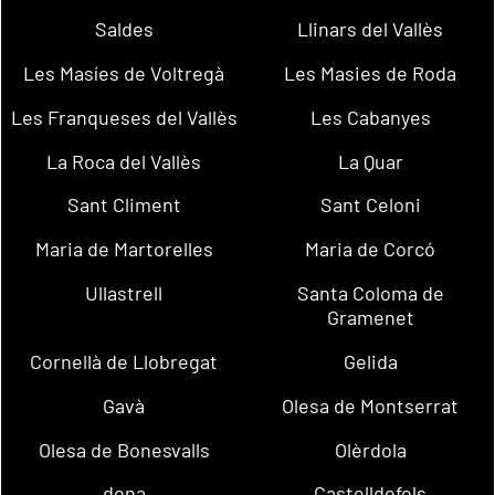
Saldes
Llinars del Vallès
Les Masíes de Voltregà
Les Masies de Roda
Les Franqueses del Vallès
Les Cabanyes
La Roca del Vallès
La Quar
Sant Climent
Sant Celoni
Maria de Martorelles
Maria de Corcó
Ullastrell
Santa Coloma de
Gramenet
Cornellà de Llobregat
Gelida
Gavà
Olesa de Montserrat
Olesa de Bonesvalls
Olèrdola
dena
Castelldefels