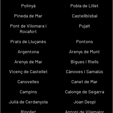
Polinyà
Pobla de Lillet
Pineda de Mar
Castellbisbal
Pont de Vilomara i
Pujalt
Rocafort
Prats de Lluçanès
Pontons
Argentona
Arenys de Munt
Arenys de Mar
Bigues i Riells
Vicenç de Castellet
Cànoves i Samalús
Canovelles
Canet de Mar
Campins
Calonge de Segarra
Julià de Cerdanyola
Joan Despí
Ripollet
Antoni de Vilamajor