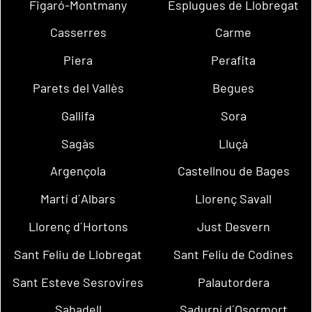
Figaró-Montmany
Esplugues de Llobregat
Casserres
Carme
Piera
Perafita
Parets del Vallès
Begues
Gallifa
Sora
Sagàs
Lluçà
Argençola
Castellnou de Bages
Martí d´Albars
Llorenç Savall
Llorenç d´Hortons
Just Desvern
Sant Feliu de Llobregat
Sant Feliu de Codines
Sant Esteve Sesrovires
Palautordera
Sabadell
Sadurní d´Osormort