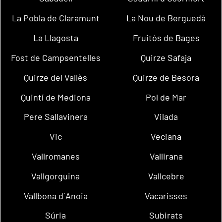
La Pobla de Claramunt
La Nou de Berguedà
La Llagosta
Fruitós de Bages
Fost de Campsentelles
Quirze Safaja
Quirze del Vallès
Quirze de Besora
Quintí de Mediona
Pol de Mar
Pere Sallavinera
Vilada
Vic
Veciana
Vallromanes
Vallirana
Vallgorguina
Vallcebre
Vallbona d´Anoia
Vacarisses
Súria
Subirats