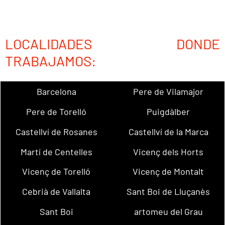
LOCALIDADES DONDE
TRABAJAMOS:
Barcelona
Pere de Vilamajor
Pere de Torelló
Puigdàlber
Castellví de Rosanes
Castellví de la Marca
Martí de Centelles
Vicenç dels Horts
Vicenç de Torelló
Vicenç de Montalt
Cebrià de Vallalta
Sant Boi de Lluçanès
Sant Boi
artomeu del Grau