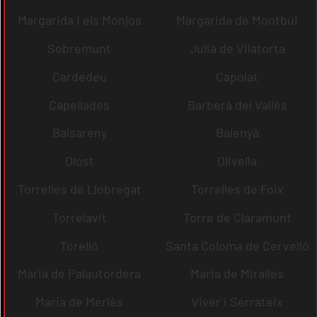
Margarida i els Monjos
Margarida de Montbui
Sobremunt
Julià de Vilatorta
Cardedeu
Capolat
Capellades
Barberà del Vallès
Balsareny
Balenyà
Olost
Olivella
Torrelles de Llobregat
Torrelles de Foix
Torrelavit
Torre de Claramunt
Torelló
Santa Coloma de Cervelló
Maria de Palautordera
Maria de Miralles
Maria de Merlès
Viver i Serrateix