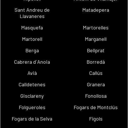
Sant Andreu de
Matadepera
Llavaneres
Masquefa
Martorelles
Martorell
Marganell
Berga
Bellprat
Cabrera d´Anoia
Borredà
Avià
Callús
Calldetenes
Granera
Gisclareny
Fonollosa
Folgueroles
Fogars de Montclús
Fogars de la Selva
Fígols