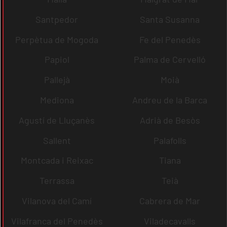
Santpedor
Santa Susanna
Perpètua de Mogoda
Fe del Penedès
Papiol
Palma de Cervelló
Pallejà
Moià
Mediona
Andreu de la Barca
Agustí de Lluçanès
Adrià de Besòs
Sallent
Palafolls
Montcada i Reixac
Tiana
Terrassa
Teià
Vilanova del Camí
Cabrera de Mar
Vilafranca del Penedès
Viladecavalls