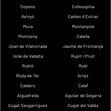
Copons
Collsuspina
Avinyó
Caldes d´Estrac
Mura
Muntanyola
Montseny
Calella
Joan de Vilatorrada
Jaume de Frontanyà
Iscle de Vallalta
Rupit i Pruit
Rubió
Rubí
Roda de Ter
Artés
Calders
Calaf
Aiguafreda
Aguilar de Segarra
Cugat Sesgarrigues
Cugat del Vallès