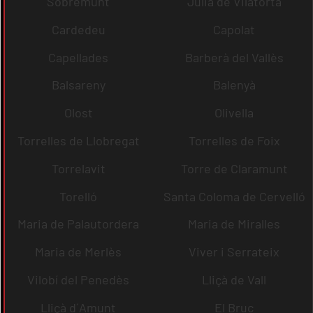
Sobremunt
Julià de Vilatorta
Cardedeu
Capolat
Capellades
Barberà del Vallès
Balsareny
Balenyà
Olost
Olivella
Torrelles de Llobregat
Torrelles de Foix
Torrelavit
Torre de Claramunt
Torelló
Santa Coloma de Cervelló
Maria de Palautordera
Maria de Miralles
Maria de Merlès
Viver i Serrateix
Vilobí del Penedès
Lliçà de Vall
Lliçà d´Amunt
El Bruc