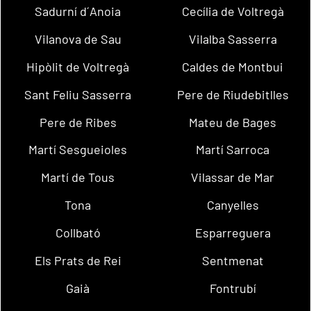
Sadurní d´Anoia
Cecília de Voltregà
Vilanova de Sau
Vilalba Sasserra
Hipòlit de Voltregà
Caldes de Montbui
Sant Feliu Sasserra
Pere de Riudebitlles
Pere de Ribes
Mateu de Bages
Martí Sesgueioles
Martí Sarroca
Martí de Tous
Vilassar de Mar
Tona
Canyelles
Collbató
Esparreguera
Els Prats de Rei
Sentmenat
Gaià
Fontrubí