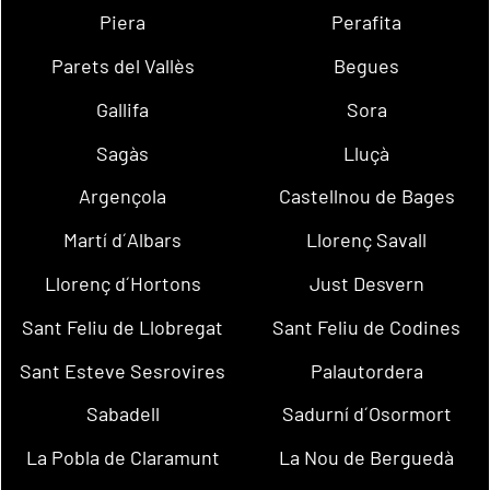
Piera
Perafita
Parets del Vallès
Begues
Gallifa
Sora
Sagàs
Lluçà
Argençola
Castellnou de Bages
Martí d´Albars
Llorenç Savall
Llorenç d´Hortons
Just Desvern
Sant Feliu de Llobregat
Sant Feliu de Codines
Sant Esteve Sesrovires
Palautordera
Sabadell
Sadurní d´Osormort
La Pobla de Claramunt
La Nou de Berguedà