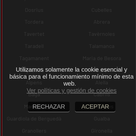
Dosrius
Cubelles
Tordera
Abrera
Tavertet
Tavèrnoles
Taradell
Talamanca
Tagamanent
Maria de Besora
Utilizamos solamente la cookie esencial y
Igualada
Gurb
básica para el funcionamiento mínimo de esta
Alpens
Alella
web.
Ver políticas y gestión de cookies
Bagà
Cabrils
Manresa
Navarcles
RECHAZAR
ACEPTAR
Guardiola de Berguedà
Gualba
Granollers
Gironella