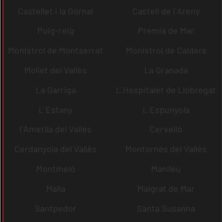
Castellet i la Gornal
Castell de l´Areny
Puig-reig
Premià de Mar
Monistrol de Montserrat
Monistrol de Calders
Mollet del Vallès
La Granada
La Garriga
L´Hospitalet de Llobregat
L´Estany
L´Espunyola
l´Ametlla del Vallès
Cervelló
Cerdanyola del Vallès
Montornès del Vallès
Montmeló
Manlleu
Malla
Malgrat de Mar
Santpedor
Santa Susanna