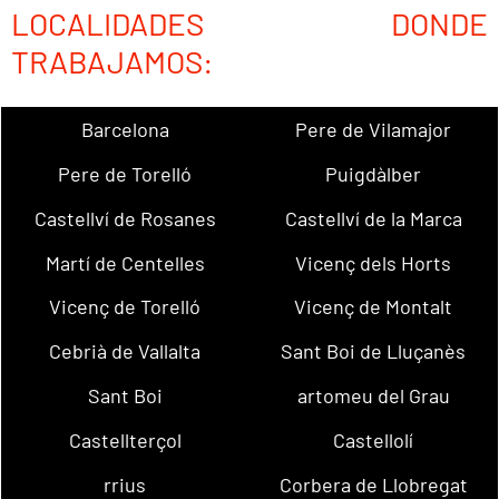
LOCALIDADES DONDE
TRABAJAMOS:
Barcelona
Pere de Vilamajor
Pere de Torelló
Puigdàlber
Castellví de Rosanes
Castellví de la Marca
Martí de Centelles
Vicenç dels Horts
Vicenç de Torelló
Vicenç de Montalt
Cebrià de Vallalta
Sant Boi de Lluçanès
Sant Boi
artomeu del Grau
Castellterçol
Castellolí
rrius
Corbera de Llobregat