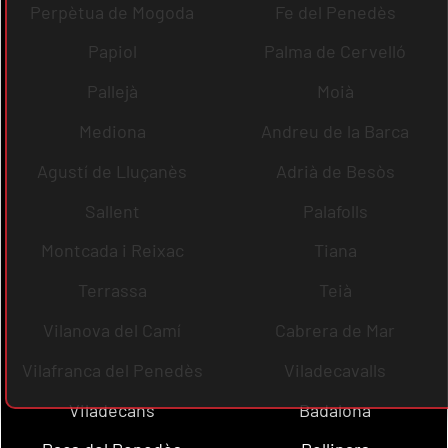
Perpètua de Mogoda
Fe del Penedès
Papiol
Palma de Cervelló
Pallejà
Moià
Mediona
Andreu de la Barca
Agustí de Lluçanès
Adrià de Besòs
Sallent
Palafolls
Montcada i Reixac
Tiana
Terrassa
Teià
Vilanova del Camí
Cabrera de Mar
Vilafranca del Penedès
Viladecavalls
Viladecans
Badalona