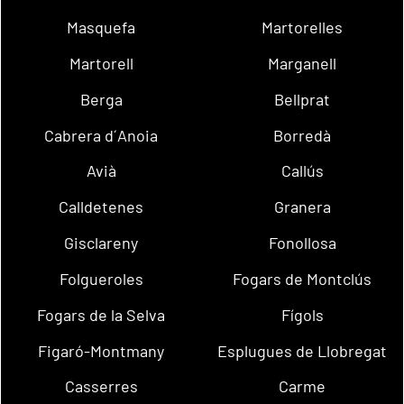
Masquefa
Martorelles
Martorell
Marganell
Berga
Bellprat
Cabrera d´Anoia
Borredà
Avià
Callús
Calldetenes
Granera
Gisclareny
Fonollosa
Folgueroles
Fogars de Montclús
Fogars de la Selva
Fígols
Figaró-Montmany
Esplugues de Llobregat
Casserres
Carme