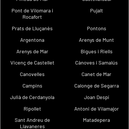
Pont de Vilomara i
Pujalt
Rocafort
Prats de Lluçanès
Pontons
Argentona
Arenys de Munt
Arenys de Mar
Bigues i Riells
Vicenç de Castellet
Cànoves i Samalús
Canovelles
Canet de Mar
Campins
Calonge de Segarra
Julià de Cerdanyola
Joan Despí
Ripollet
Antoni de Vilamajor
Sant Andreu de
Matadepera
Llavaneres