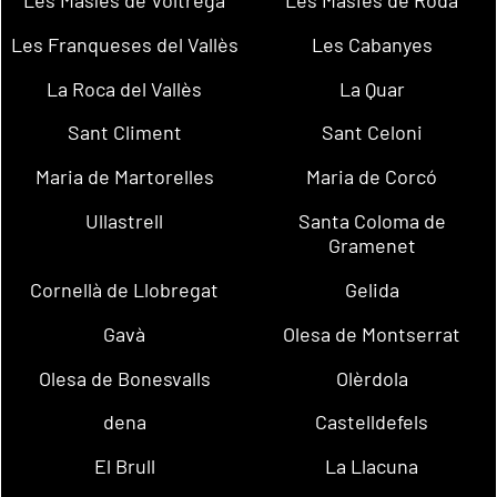
Les Masíes de Voltregà
Les Masies de Roda
Les Franqueses del Vallès
Les Cabanyes
La Roca del Vallès
La Quar
Sant Climent
Sant Celoni
Maria de Martorelles
Maria de Corcó
Ullastrell
Santa Coloma de
Gramenet
Cornellà de Llobregat
Gelida
Gavà
Olesa de Montserrat
Olesa de Bonesvalls
Olèrdola
dena
Castelldefels
El Brull
La Llacuna