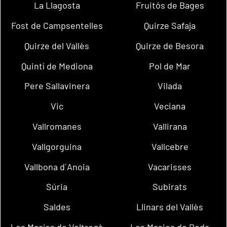
La Llagosta
Fruitós de Bages
Fost de Campsentelles
Quirze Safaja
Quirze del Vallès
Quirze de Besora
Quintí de Mediona
Pol de Mar
Pere Sallavinera
Vilada
Vic
Veciana
Vallromanes
Vallirana
Vallgorguina
Vallcebre
Vallbona d´Anoia
Vacarisses
Súria
Subirats
Saldes
Llinars del Vallès