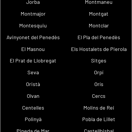
Jorba
Montmaneu
Montmajor
Montgat
Montesquiu
Montclar
Avinyonet del Penedès
El Pla del Penedès
El Masnou
Els Hostalets de Pierola
El Prat de Llobregat
Sitges
Seva
Orpí
Oristà
Orís
Olvan
Cercs
Centelles
Molins de Rei
Polinyà
Pobla de Lillet
Pineda de Mar
Castellbisbal