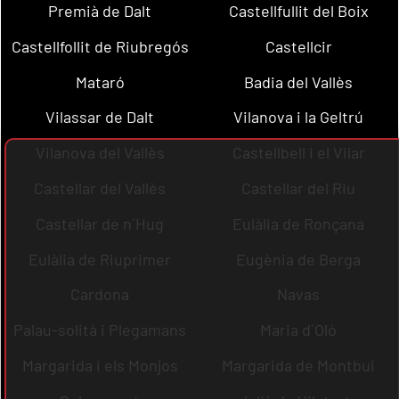
Premià de Dalt
Castellfullit del Boix
Castellfollit de Riubregós
Castellcir
Mataró
Badia del Vallès
Vilassar de Dalt
Vilanova i la Geltrú
Vilanova del Vallès
Castellbell i el Vilar
Castellar del Vallès
Castellar del Riu
Castellar de n´Hug
Eulàlia de Ronçana
Eulàlia de Riuprimer
Eugènia de Berga
Cardona
Navas
Palau-solità i Plegamans
Maria d´Oló
Margarida i els Monjos
Margarida de Montbui