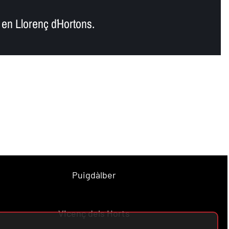
en Llorenç d´Hortons.
Puigdàlber
Vicenç dels Horts