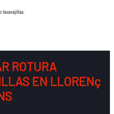
 lavavajillas.
R ROTURA
ILLAS EN LLORENç
NS