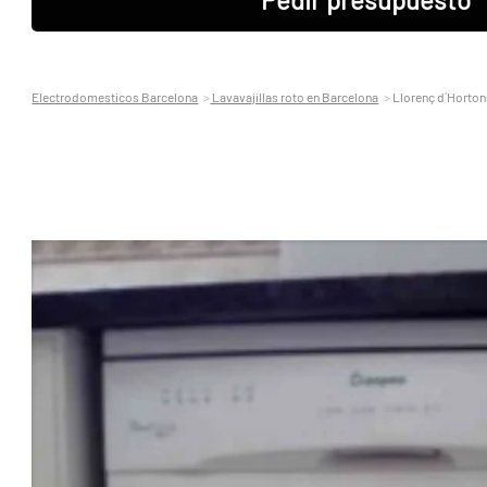
Electrodomesticos Barcelona
Lavavajillas roto en Barcelona
Llorenç d´Horton