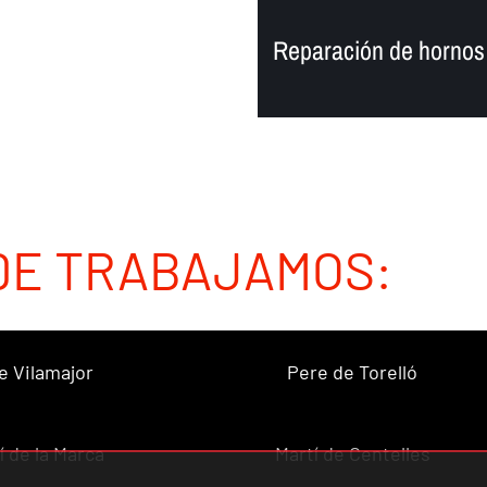
Reparación de hornos 
DE TRABAJAMOS:
e Vilamajor
Pere de Torelló
í de la Marca
Martí de Centelles