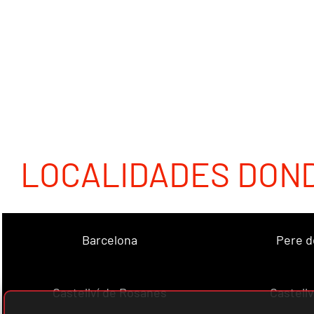
LOCALIDADES DON
Barcelona
Pere d
Castellví de Rosanes
Castellv