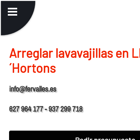
Arreglar lavavajillas en 
´Hortons
info@fervalles.es
627 964 177 - 937 299 718
Pedir presupuesto