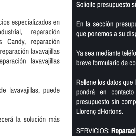
Solicite presupuesto 
cios especializados en
En la sección presup
dustrial, reparación
que ponemos a su disp
llas Candy, reparación
 reparación lavavajillas
Ya sea mediante teléfo
paración lavavajillas
breve formulario de co
Rellene los datos que 
de lavavajillas, puede
pondrá en contacto
presupuesto sin compr
Llorenç d´Hortons.
recerá la solución más
SERVICIOS:
Reparació