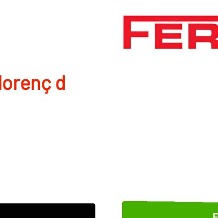
Llorenç d
E