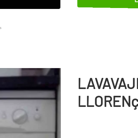
s
LAVAVAJ
LLORENç