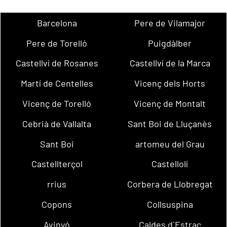
Barcelona
Pere de Vilamajor
Pere de Torelló
Puigdàlber
Castellví de Rosanes
Castellví de la Marca
Martí de Centelles
Vicenç dels Horts
Vicenç de Torelló
Vicenç de Montalt
Cebrià de Vallalta
Sant Boi de Lluçanès
Sant Boi
artomeu del Grau
Castellterçol
Castellolí
rrius
Corbera de Llobregat
Copons
Collsuspina
Avinyó
Caldes d´Estrac