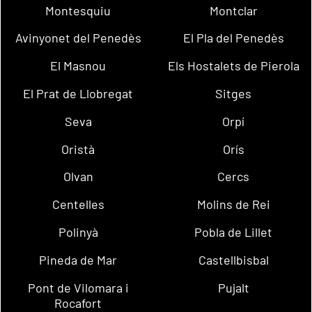
Montesquiu
Montclar
Avinyonet del Penedès
El Pla del Penedès
El Masnou
Els Hostalets de Pierola
El Prat de Llobregat
Sitges
Seva
Orpí
Oristà
Orís
Olvan
Cercs
Centelles
Molins de Rei
Polinyà
Pobla de Lillet
Pineda de Mar
Castellbisbal
Pont de Vilomara i
Pujalt
Rocafort