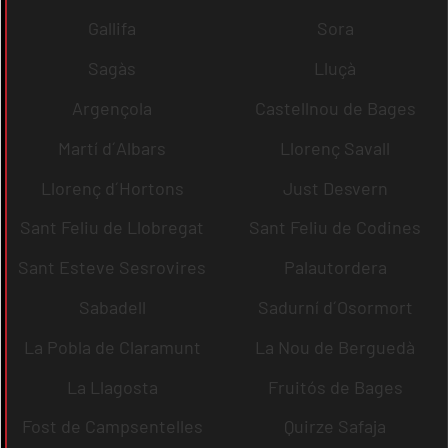
Gallifa
Sora
Sagàs
Lluçà
Argençola
Castellnou de Bages
Martí d´Albars
Llorenç Savall
Llorenç d´Hortons
Just Desvern
Sant Feliu de Llobregat
Sant Feliu de Codines
Sant Esteve Sesrovires
Palautordera
Sabadell
Sadurní d´Osormort
La Pobla de Claramunt
La Nou de Berguedà
La Llagosta
Fruitós de Bages
Fost de Campsentelles
Quirze Safaja