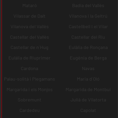
Mataró
Badia del Vallès
Vilassar de Dalt
Vilanova i la Geltrú
Vilanova del Vallès
Castellbell i el Vilar
Castellar del Vallès
Castellar del Riu
Castellar de n´Hug
Eulàlia de Ronçana
Eulàlia de Riuprimer
Eugènia de Berga
Cardona
Navas
Palau-solità i Plegamans
Maria d´Oló
Margarida i els Monjos
Margarida de Montbui
Sobremunt
Julià de Vilatorta
Cardedeu
Capolat