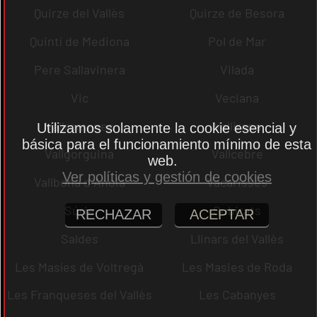
Quirze del Vallès
Quirze de Besora
Quintí de Mediona
Pol de Mar
Pere Sallavinera
Vilada
Vic
Veciana
Vallromanes
Vallirana
Utilizamos solamente la cookie esencial y
básica para el funcionamiento mínimo de esta
Vallgorguina
Vallcebre
web.
Ver políticas y gestión de cookies
Vallbona d´Anoia
Vacarisses
Súria
Subirats
RECHAZAR
ACEPTAR
Saldes
Llinars del Vallès
Les Masíes de Voltregà
Les Masies de Roda
Les Franqueses del Vallès
Les Cabanyes