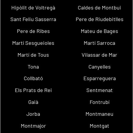
Hipòlit de Voltregà
Caldes de Montbui
Sant Feliu Sasserra
Pere de Riudebitlles
Pere de Ribes
Mateu de Bages
Martí Sesgueioles
Martí Sarroca
Martí de Tous
Vilassar de Mar
Tona
Canyelles
Collbató
Esparreguera
Els Prats de Rei
Sentmenat
Gaià
Fontrubí
Jorba
Montmaneu
Montmajor
Montgat