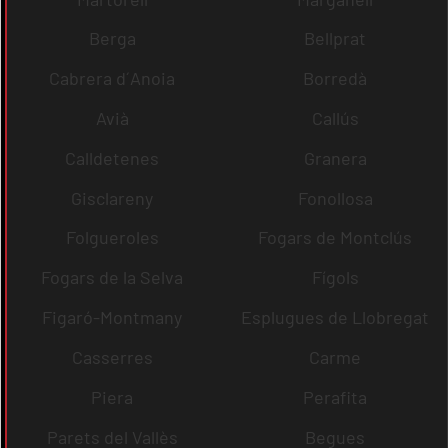
Berga
Bellprat
Cabrera d´Anoia
Borredà
Avià
Callús
Calldetenes
Granera
Gisclareny
Fonollosa
Folgueroles
Fogars de Montclús
Fogars de la Selva
Fígols
Figaró-Montmany
Esplugues de Llobregat
Casserres
Carme
Piera
Perafita
Parets del Vallès
Begues