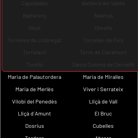
Capellades
Barberà del Vallès
Balsareny
Balenyà
Olost
Olivella
Torrelles de Llobregat
Torrelles de Foix
Torrelavit
Torre de Claramunt
Torelló
Santa Coloma de Cervelló
Maria de Palautordera
Maria de Miralles
Maria de Merlès
Viver i Serrateix
Vilobí del Penedès
Lliçà de Vall
Lliçà d´Amunt
El Bruc
Dosrius
Cubelles