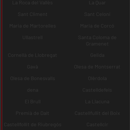
La Roca del Vallès
La Quar
Sant Climent
Sant Celoni
Maria de Martorelles
Maria de Corcó
Ullastrell
Santa Coloma de
Gramenet
Cornellà de Llobregat
Gelida
Gavà
Olesa de Montserrat
Olesa de Bonesvalls
Olèrdola
dena
Castelldefels
El Brull
La Llacuna
Premià de Dalt
Castellfullit del Boix
Castellfollit de Riubregós
Castellcir