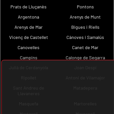
Prats de Lluçanès
Pontons
Argentona
Arenys de Munt
Arenys de Mar
Bigues i Riells
Vicenç de Castellet
Cànoves i Samalús
Canovelles
Canet de Mar
Campins
Calonge de Segarra
Julià de Cerdanyola
Joan Despí
Ripollet
Antoni de Vilamajor
Sant Andreu de
Matadepera
Llavaneres
Masquefa
Martorelles
Martorell
Marganell