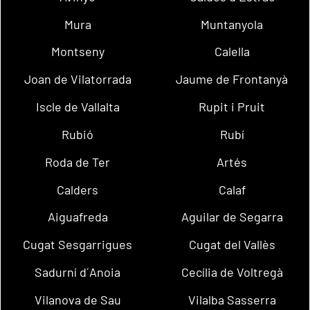
Mura
Muntanyola
Montseny
Calella
Joan de Vilatorrada
Jaume de Frontanyà
Iscle de Vallalta
Rupit i Pruit
Rubió
Rubí
Roda de Ter
Artés
Calders
Calaf
Aiguafreda
Aguilar de Segarra
Cugat Sesgarrigues
Cugat del Vallès
Sadurní d´Anoia
Cecília de Voltregà
Vilanova de Sau
Vilalba Sasserra