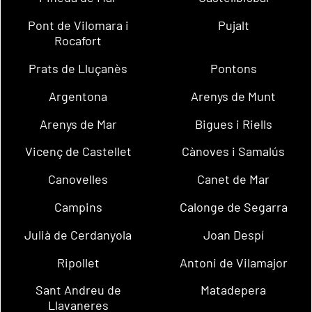
Pont de Vilomara i
Pujalt
Rocafort
Prats de Lluçanès
Pontons
Argentona
Arenys de Munt
Arenys de Mar
Bigues i Riells
Vicenç de Castellet
Cànoves i Samalús
Canovelles
Canet de Mar
Campins
Calonge de Segarra
Julià de Cerdanyola
Joan Despí
Ripollet
Antoni de Vilamajor
Sant Andreu de
Matadepera
Llavaneres