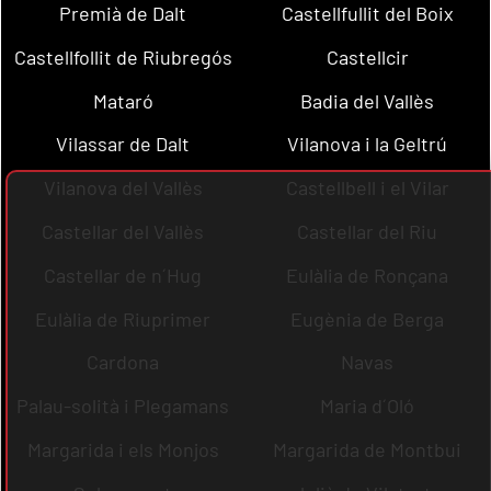
Premià de Dalt
Castellfullit del Boix
Castellfollit de Riubregós
Castellcir
Mataró
Badia del Vallès
Vilassar de Dalt
Vilanova i la Geltrú
Vilanova del Vallès
Castellbell i el Vilar
Castellar del Vallès
Castellar del Riu
Castellar de n´Hug
Eulàlia de Ronçana
Eulàlia de Riuprimer
Eugènia de Berga
Cardona
Navas
Palau-solità i Plegamans
Maria d´Oló
Margarida i els Monjos
Margarida de Montbui