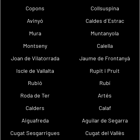
Copons
Collsuspina
Avinyó
Caldes d´Estrac
Mura
Muntanyola
Montseny
Calella
Joan de Vilatorrada
Jaume de Frontanyà
Iscle de Vallalta
Rupit i Pruit
Rubió
Rubí
Roda de Ter
Artés
Calders
Calaf
Aiguafreda
Aguilar de Segarra
Cugat Sesgarrigues
Cugat del Vallès