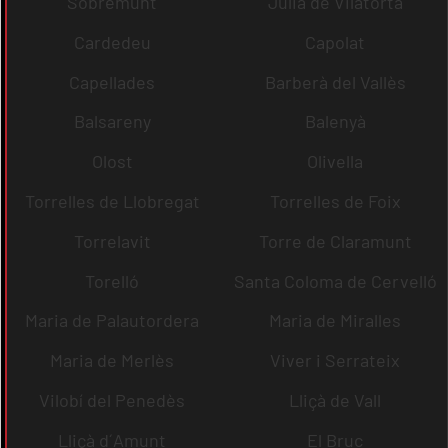
Sobremunt
Julià de Vilatorta
Cardedeu
Capolat
Capellades
Barberà del Vallès
Balsareny
Balenyà
Olost
Olivella
Torrelles de Llobregat
Torrelles de Foix
Torrelavit
Torre de Claramunt
Torelló
Santa Coloma de Cervelló
Maria de Palautordera
Maria de Miralles
Maria de Merlès
Viver i Serrateix
Vilobí del Penedès
Lliçà de Vall
Lliçà d´Amunt
El Bruc