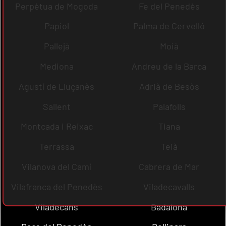
Perpètua de Mogoda
Fe del Penedès
Papiol
Palma de Cervelló
Pallejà
Moià
Mediona
Andreu de la Barca
Agustí de Lluçanès
Adrià de Besòs
Sallent
Palafolls
Montcada i Reixac
Tiana
Terrassa
Teià
Vilanova del Camí
Cabrera de Mar
Vilafranca del Penedès
Viladecavalls
Viladecans
Badalona