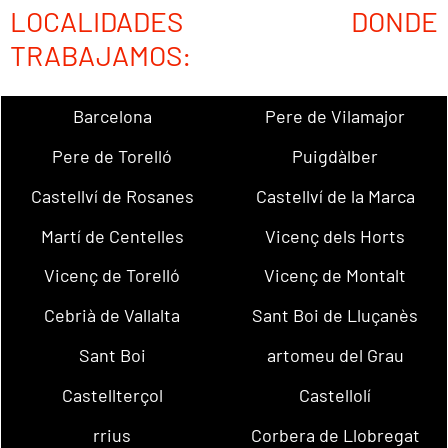
LOCALIDADES DONDE
TRABAJAMOS:
Barcelona
Pere de Vilamajor
Pere de Torelló
Puigdàlber
Castellví de Rosanes
Castellví de la Marca
Martí de Centelles
Vicenç dels Horts
Vicenç de Torelló
Vicenç de Montalt
Cebrià de Vallalta
Sant Boi de Lluçanès
Sant Boi
artomeu del Grau
Castellterçol
Castellolí
rrius
Corbera de Llobregat