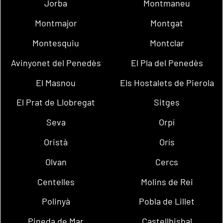
Jorba
Montmaneu
Montmajor
Montgat
Montesquiu
Montclar
Avinyonet del Penedès
El Pla del Penedès
El Masnou
Els Hostalets de Pierola
El Prat de Llobregat
Sitges
Seva
Orpí
Oristà
Orís
Olvan
Cercs
Centelles
Molins de Rei
Polinyà
Pobla de Lillet
Pineda de Mar
Castellbisbal