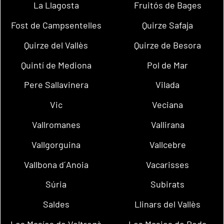
La Llagosta
Fruitós de Bages
Fost de Campsentelles
Quirze Safaja
Quirze del Vallès
Quirze de Besora
Quintí de Mediona
Pol de Mar
Pere Sallavinera
Vilada
Vic
Veciana
Vallromanes
Vallirana
Vallgorguina
Vallcebre
Vallbona d´Anoia
Vacarisses
Súria
Subirats
Saldes
Llinars del Vallès