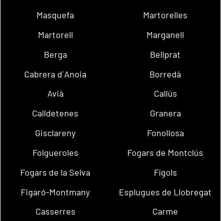
Masquefa
Martorelles
Martorell
Marganell
Berga
Bellprat
Cabrera d´Anoia
Borredà
Avià
Callús
Calldetenes
Granera
Gisclareny
Fonollosa
Folgueroles
Fogars de Montclús
Fogars de la Selva
Fígols
Figaró-Montmany
Esplugues de Llobregat
Casserres
Carme