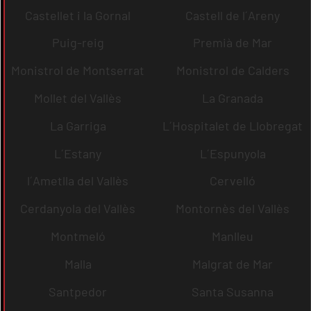
Castellet i la Gornal
Castell de l´Areny
Puig-reig
Premià de Mar
Monistrol de Montserrat
Monistrol de Calders
Mollet del Vallès
La Granada
La Garriga
L´Hospitalet de Llobregat
L´Estany
L´Espunyola
l´Ametlla del Vallès
Cervelló
Cerdanyola del Vallès
Montornès del Vallès
Montmeló
Manlleu
Malla
Malgrat de Mar
Santpedor
Santa Susanna