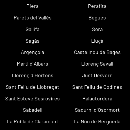
Piera
Perafita
Parets del Vallès
Begues
Gallifa
Sora
Sagàs
Lluçà
Argençola
Castellnou de Bages
Martí d´Albars
Llorenç Savall
Llorenç d´Hortons
Just Desvern
Sant Feliu de Llobregat
Sant Feliu de Codines
Sant Esteve Sesrovires
Palautordera
Sabadell
Sadurní d´Osormort
La Pobla de Claramunt
La Nou de Berguedà