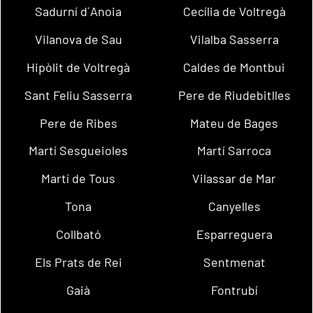
Sadurní d´Anoia
Cecília de Voltregà
Vilanova de Sau
Vilalba Sasserra
Hipòlit de Voltregà
Caldes de Montbui
Sant Feliu Sasserra
Pere de Riudebitlles
Pere de Ribes
Mateu de Bages
Martí Sesgueioles
Martí Sarroca
Martí de Tous
Vilassar de Mar
Tona
Canyelles
Collbató
Esparreguera
Els Prats de Rei
Sentmenat
Gaià
Fontrubí