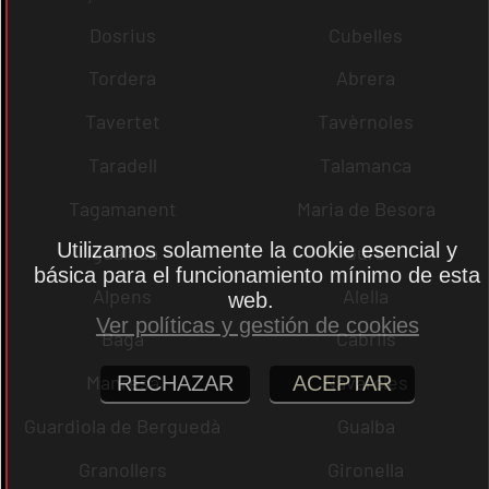
Dosrius
Cubelles
Tordera
Abrera
Tavertet
Tavèrnoles
Taradell
Talamanca
Tagamanent
Maria de Besora
Utilizamos solamente la cookie esencial y
Igualada
Gurb
básica para el funcionamiento mínimo de esta
Alpens
Alella
web.
Ver políticas y gestión de cookies
Bagà
Cabrils
Manresa
Navarcles
RECHAZAR
ACEPTAR
Guardiola de Berguedà
Gualba
Granollers
Gironella