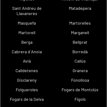
Sant Andreu de
Matadepera
Llavaneres
Masquefa
Martorelles
Martorell
Marganell
Berga
Bellprat
Cabrera d´Anoia
Borredà
Avià
Callús
Calldetenes
Granera
Gisclareny
Fonollosa
Folgueroles
Fogars de Montclús
Fogars de la Selva
Fígols