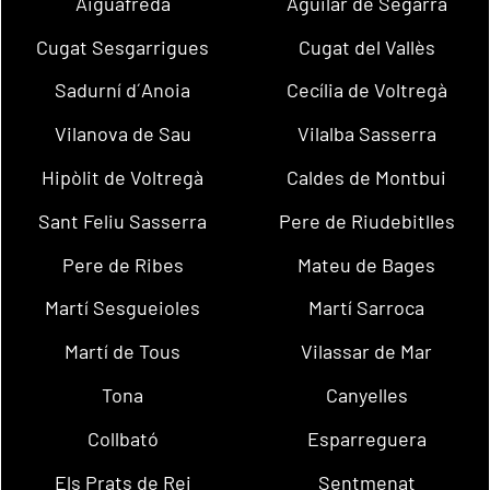
Aiguafreda
Aguilar de Segarra
Cugat Sesgarrigues
Cugat del Vallès
Sadurní d´Anoia
Cecília de Voltregà
Vilanova de Sau
Vilalba Sasserra
Hipòlit de Voltregà
Caldes de Montbui
Sant Feliu Sasserra
Pere de Riudebitlles
Pere de Ribes
Mateu de Bages
Martí Sesgueioles
Martí Sarroca
Martí de Tous
Vilassar de Mar
Tona
Canyelles
Collbató
Esparreguera
Els Prats de Rei
Sentmenat