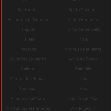
Santpedor
Santa Susanna
Perpètua de Mogoda
Fe del Penedès
Papiol
Palma de Cervelló
Pallejà
Moià
Mediona
Andreu de la Barca
Agustí de Lluçanès
Adrià de Besòs
Sallent
Palafolls
Montcada i Reixac
Tiana
Terrassa
Teià
Vilanova del Camí
Cabrera de Mar
Vilafranca del Penedès
Viladecavalls