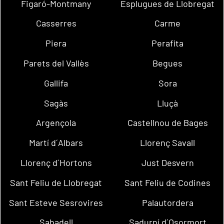
Figaró-Montmany
Esplugues de Llobregat
Casserres
Carme
Piera
Perafita
Parets del Vallès
Begues
Gallifa
Sora
Sagàs
Lluçà
Argençola
Castellnou de Bages
Martí d´Albars
Llorenç Savall
Llorenç d´Hortons
Just Desvern
Sant Feliu de Llobregat
Sant Feliu de Codines
Sant Esteve Sesrovires
Palautordera
Sabadell
Sadurní d´Osormort