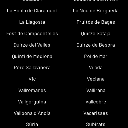
La Pobla de Claramunt
La Nou de Berguedà
La Llagosta
Fruitós de Bages
Fost de Campsentelles
Quirze Safaja
Quirze del Vallès
Quirze de Besora
Quintí de Mediona
Pol de Mar
Pere Sallavinera
Vilada
Vic
Veciana
Vallromanes
Vallirana
Vallgorguina
Vallcebre
Vallbona d´Anoia
Vacarisses
Súria
Subirats