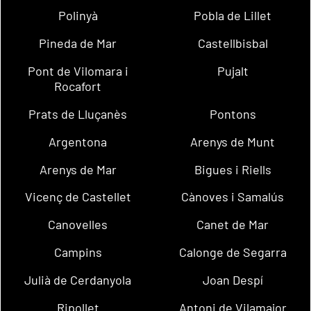
Polinyà
Pobla de Lillet
Pineda de Mar
Castellbisbal
Pont de Vilomara i
Pujalt
Rocafort
Prats de Lluçanès
Pontons
Argentona
Arenys de Munt
Arenys de Mar
Bigues i Riells
Vicenç de Castellet
Cànoves i Samalús
Canovelles
Canet de Mar
Campins
Calonge de Segarra
Julià de Cerdanyola
Joan Despí
Ripollet
Antoni de Vilamajor