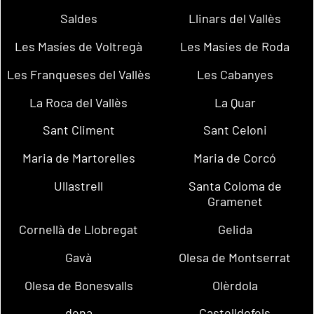
Saldes
Llinars del Vallès
Les Masíes de Voltregà
Les Masies de Roda
Les Franqueses del Vallès
Les Cabanyes
La Roca del Vallès
La Quar
Sant Climent
Sant Celoni
Maria de Martorelles
Maria de Corcó
Ullastrell
Santa Coloma de
Gramenet
Cornellà de Llobregat
Gelida
Gavà
Olesa de Montserrat
Olesa de Bonesvalls
Olèrdola
dena
Castelldefels