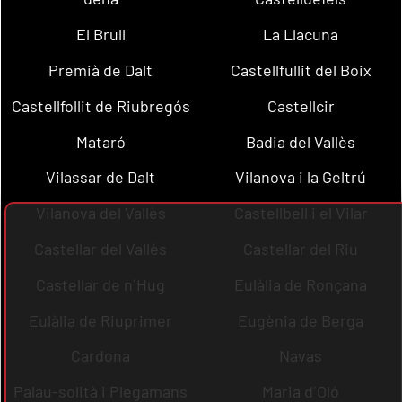
El Brull
La Llacuna
Premià de Dalt
Castellfullit del Boix
Castellfollit de Riubregós
Castellcir
Mataró
Badia del Vallès
Vilassar de Dalt
Vilanova i la Geltrú
Vilanova del Vallès
Castellbell i el Vilar
Castellar del Vallès
Castellar del Riu
Castellar de n´Hug
Eulàlia de Ronçana
Eulàlia de Riuprimer
Eugènia de Berga
Cardona
Navas
Palau-solità i Plegamans
Maria d´Oló