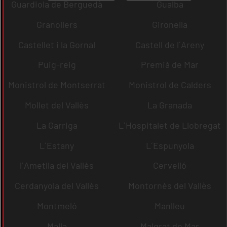
Guardiola de Berguedà
Gualba
Granollers
Gironella
Castellet i la Gornal
Castell de l´Areny
Puig-reig
Premià de Mar
Monistrol de Montserrat
Monistrol de Calders
Mollet del Vallès
La Granada
La Garriga
L´Hospitalet de Llobregat
L´Estany
L´Espunyola
l´Ametlla del Vallès
Cervelló
Cerdanyola del Vallès
Montornès del Vallès
Montmeló
Manlleu
Malla
Malgrat de Mar