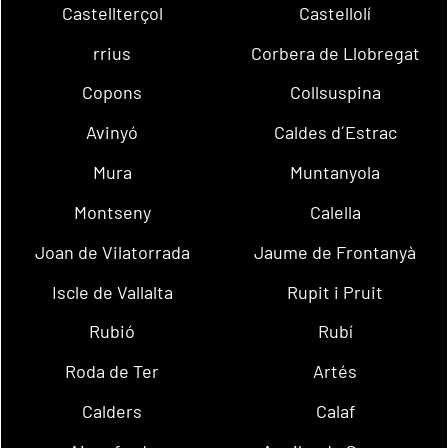
Castellterçol
Castellolí
rrius
Corbera de Llobregat
Copons
Collsuspina
Avinyó
Caldes d´Estrac
Mura
Muntanyola
Montseny
Calella
Joan de Vilatorrada
Jaume de Frontanyà
Iscle de Vallalta
Rupit i Pruit
Rubió
Rubí
Roda de Ter
Artés
Calders
Calaf