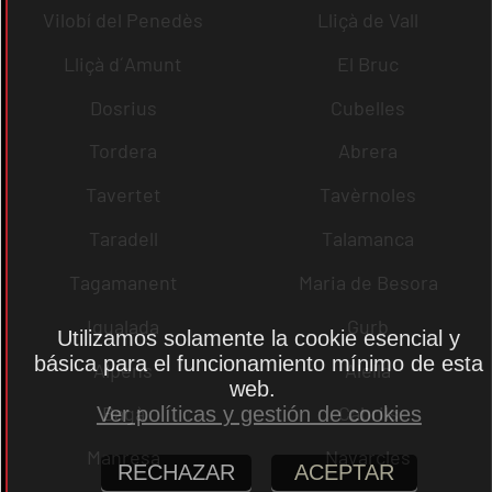
Vilobí del Penedès
Lliçà de Vall
Lliçà d´Amunt
El Bruc
Dosrius
Cubelles
Tordera
Abrera
Tavertet
Tavèrnoles
Taradell
Talamanca
Tagamanent
Maria de Besora
Igualada
Gurb
Utilizamos solamente la cookie esencial y
básica para el funcionamiento mínimo de esta
Alpens
Alella
web.
Bagà
Cabrils
Ver políticas y gestión de cookies
Manresa
Navarcles
RECHAZAR
ACEPTAR