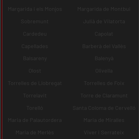
Margarida i els Monjos
Margarida de Montbui
Sobremunt
Julià de Vilatorta
Cardedeu
Capolat
Capellades
Barberà del Vallès
Balsareny
Balenyà
Olost
Olivella
Torrelles de Llobregat
Torrelles de Foix
Torrelavit
Torre de Claramunt
Torelló
Santa Coloma de Cervelló
Maria de Palautordera
Maria de Miralles
Maria de Merlès
Viver i Serrateix