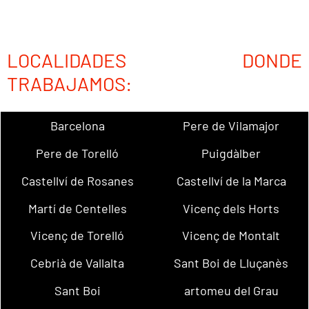
LOCALIDADES DONDE
TRABAJAMOS:
Barcelona
Pere de Vilamajor
Pere de Torelló
Puigdàlber
Castellví de Rosanes
Castellví de la Marca
Martí de Centelles
Vicenç dels Horts
Vicenç de Torelló
Vicenç de Montalt
Cebrià de Vallalta
Sant Boi de Lluçanès
Sant Boi
artomeu del Grau