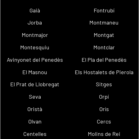
Gaià
Fontrubí
Jorba
Montmaneu
Montmajor
Montgat
Montesquiu
Montclar
Avinyonet del Penedès
El Pla del Penedès
El Masnou
Els Hostalets de Pierola
El Prat de Llobregat
Sitges
Seva
Orpí
Oristà
Orís
Olvan
Cercs
Centelles
Molins de Rei