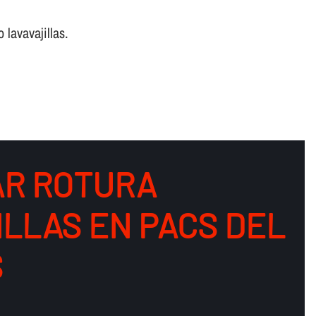
 lavavajillas.
R ROTURA
ILLAS EN PACS DEL
S