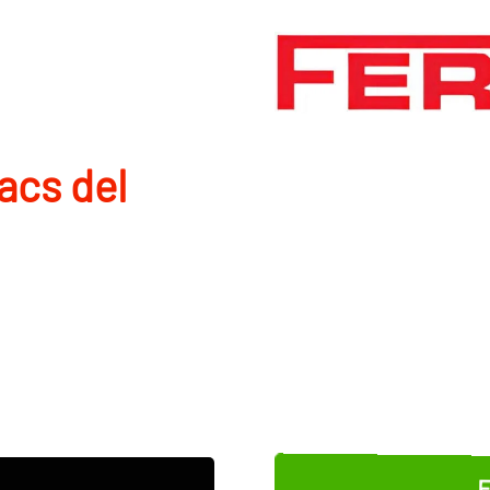
Pacs del
E