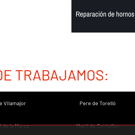
Reparación de hornos
DE TRABAJAMOS:
e Vilamajor
Pere de Torelló
í de la Marca
Martí de Centelles