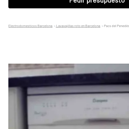
Electrodomesticos Barcelona
Lavavajillas roto en Barcelona
Pacs del Penedè