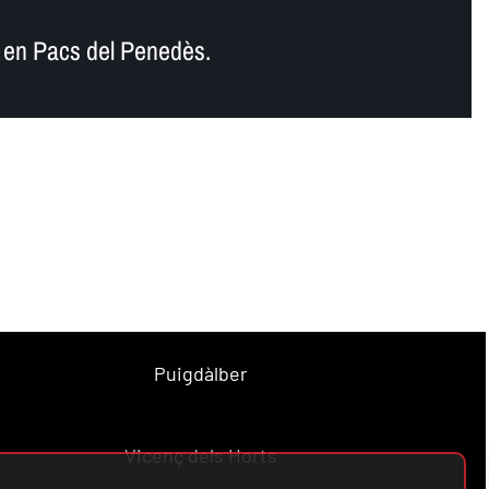
 en Pacs del Penedès.
Puigdàlber
Vicenç dels Horts