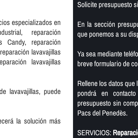
Solicite presupuesto 
cios especializados en
En la sección presup
dustrial, reparación
que ponemos a su disp
llas Candy, reparación
 reparación lavavajillas
Ya sea mediante teléfo
paración lavavajillas
breve formulario de co
Rellene los datos que 
de lavavajillas, puede
pondrá en contacto
presupuesto sin compr
Pacs del Penedès.
recerá la solución más
SERVICIOS:
Reparació