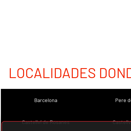
LOCALIDADES DON
Barcelona
Pere d
Castellví de Rosanes
Castellv