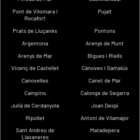
Pont de Vilomara i
Pujalt
Rocafort
Prats de Lluçanès
Pontons
Argentona
Arenys de Munt
Arenys de Mar
Bigues i Riells
Vicenç de Castellet
Cànoves i Samalús
Canovelles
Canet de Mar
Campins
Calonge de Segarra
Julià de Cerdanyola
Joan Despí
Ripollet
Antoni de Vilamajor
Sant Andreu de
Matadepera
Llavaneres