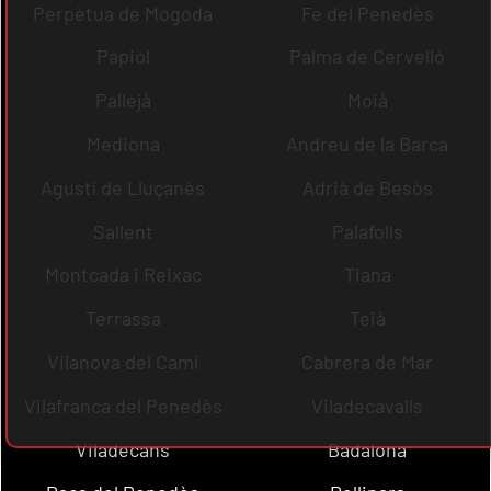
Perpètua de Mogoda
Fe del Penedès
Papiol
Palma de Cervelló
Pallejà
Moià
Mediona
Andreu de la Barca
Agustí de Lluçanès
Adrià de Besòs
Sallent
Palafolls
Montcada i Reixac
Tiana
Terrassa
Teià
Vilanova del Camí
Cabrera de Mar
Vilafranca del Penedès
Viladecavalls
Viladecans
Badalona