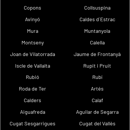
Copons
Collsuspina
Avinyó
Caldes d´Estrac
Mura
Muntanyola
Montseny
Calella
Joan de Vilatorrada
Jaume de Frontanyà
Iscle de Vallalta
Rupit i Pruit
Rubió
Rubí
Roda de Ter
Artés
Calders
Calaf
Aiguafreda
Aguilar de Segarra
Cugat Sesgarrigues
Cugat del Vallès