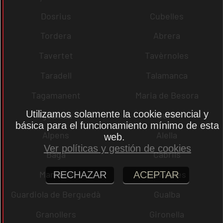
Dosrius
Cubelles
Tordera
Abrera
Tavertet
Tavèrnoles
Taradell
Talamanca
Tagamanent
Maria de Besora
Utilizamos solamente la cookie esencial y
Igualada
Gurb
básica para el funcionamiento mínimo de esta
Alpens
Alella
web.
Ver políticas y gestión de cookies
Bagà
Cabrils
Manresa
Navarcles
RECHAZAR
ACEPTAR
Guardiola de Berguedà
Gualba
Granollers
Gironella