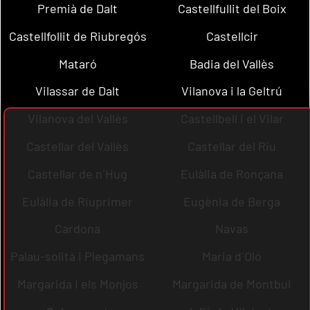
Premià de Dalt
Castellfullit del Boix
Castellfollit de Riubregós
Castellcir
Mataró
Badia del Vallès
Vilassar de Dalt
Vilanova i la Geltrú
Vilanova del Vallès
Castellbell i el Vilar
Castellar del Vallès
Castellar del Riu
Castellar de n´Hug
Eulàlia de Ronçana
Eulàlia de Riuprimer
Eugènia de Berga
Cardona
Navas
Palau-solità i Plegamans
Maria d´Oló
Margarida i els Monjos
Margarida de Montbui