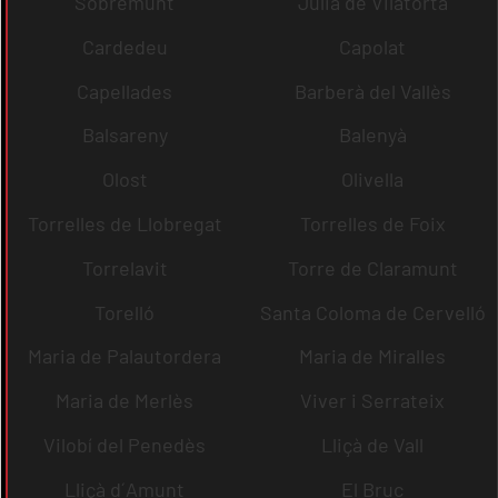
Sobremunt
Julià de Vilatorta
Cardedeu
Capolat
Capellades
Barberà del Vallès
Balsareny
Balenyà
Olost
Olivella
Torrelles de Llobregat
Torrelles de Foix
Torrelavit
Torre de Claramunt
Torelló
Santa Coloma de Cervelló
Maria de Palautordera
Maria de Miralles
Maria de Merlès
Viver i Serrateix
Vilobí del Penedès
Lliçà de Vall
Lliçà d´Amunt
El Bruc