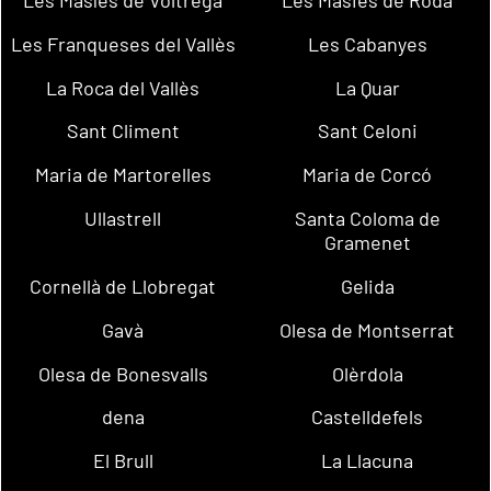
Les Masíes de Voltregà
Les Masies de Roda
Les Franqueses del Vallès
Les Cabanyes
La Roca del Vallès
La Quar
Sant Climent
Sant Celoni
Maria de Martorelles
Maria de Corcó
Ullastrell
Santa Coloma de
Gramenet
Cornellà de Llobregat
Gelida
Gavà
Olesa de Montserrat
Olesa de Bonesvalls
Olèrdola
dena
Castelldefels
El Brull
La Llacuna