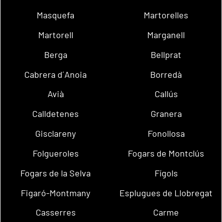
Masquefa
Martorelles
Martorell
Marganell
Berga
Bellprat
Cabrera d´Anoia
Borredà
Avià
Callús
Calldetenes
Granera
Gisclareny
Fonollosa
Folgueroles
Fogars de Montclús
Fogars de la Selva
Fígols
Figaró-Montmany
Esplugues de Llobregat
Casserres
Carme