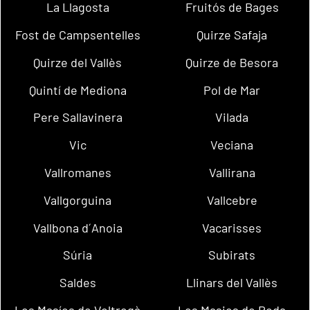
La Llagosta
Fruitós de Bages
Fost de Campsentelles
Quirze Safaja
Quirze del Vallès
Quirze de Besora
Quintí de Mediona
Pol de Mar
Pere Sallavinera
Vilada
Vic
Veciana
Vallromanes
Vallirana
Vallgorguina
Vallcebre
Vallbona d´Anoia
Vacarisses
Súria
Subirats
Saldes
Llinars del Vallès