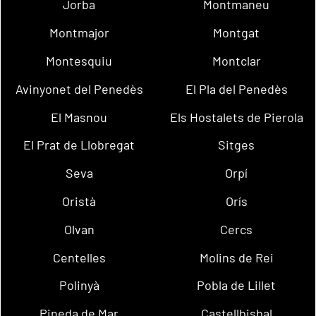
Jorba
Montmaneu
Montmajor
Montgat
Montesquiu
Montclar
Avinyonet del Penedès
El Pla del Penedès
El Masnou
Els Hostalets de Pierola
El Prat de Llobregat
Sitges
Seva
Orpí
Oristà
Orís
Olvan
Cercs
Centelles
Molins de Rei
Polinyà
Pobla de Lillet
Pineda de Mar
Castellbisbal