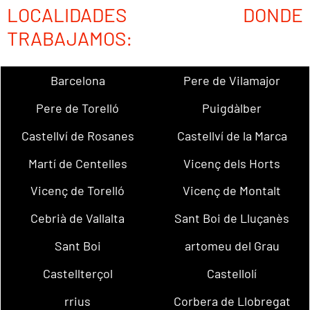
LOCALIDADES DONDE
TRABAJAMOS:
Barcelona
Pere de Vilamajor
Pere de Torelló
Puigdàlber
Castellví de Rosanes
Castellví de la Marca
Martí de Centelles
Vicenç dels Horts
Vicenç de Torelló
Vicenç de Montalt
Cebrià de Vallalta
Sant Boi de Lluçanès
Sant Boi
artomeu del Grau
Castellterçol
Castellolí
rrius
Corbera de Llobregat