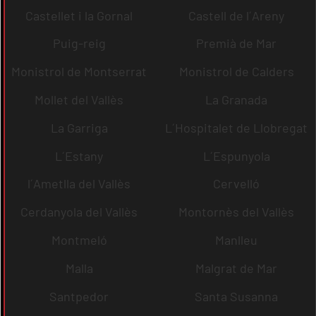
Castellet i la Gornal
Castell de l´Areny
Puig-reig
Premià de Mar
Monistrol de Montserrat
Monistrol de Calders
Mollet del Vallès
La Granada
La Garriga
L´Hospitalet de Llobregat
L´Estany
L´Espunyola
l´Ametlla del Vallès
Cervelló
Cerdanyola del Vallès
Montornès del Vallès
Montmeló
Manlleu
Malla
Malgrat de Mar
Santpedor
Santa Susanna