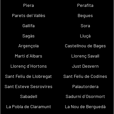
Piera
Perafita
Parets del Vallès
Begues
Gallifa
Sora
Sagàs
Lluçà
Argençola
Castellnou de Bages
Martí d´Albars
Llorenç Savall
Llorenç d´Hortons
Just Desvern
Sant Feliu de Llobregat
Sant Feliu de Codines
Sant Esteve Sesrovires
Palautordera
Sabadell
Sadurní d´Osormort
La Pobla de Claramunt
La Nou de Berguedà