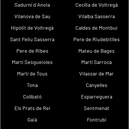
Sadurní d´Anoia
Cecília de Voltregà
Vilanova de Sau
Vilalba Sasserra
Hipòlit de Voltregà
Caldes de Montbui
Sant Feliu Sasserra
Pere de Riudebitlles
Pere de Ribes
Mateu de Bages
Martí Sesgueioles
Martí Sarroca
Martí de Tous
Vilassar de Mar
Tona
Canyelles
Collbató
Esparreguera
Els Prats de Rei
Sentmenat
Gaià
Fontrubí