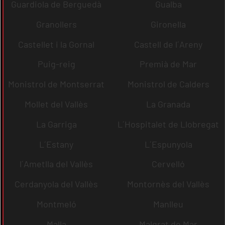
Guardiola de Berguedà
Gualba
Granollers
Gironella
Castellet i la Gornal
Castell de l´Areny
Puig-reig
Premià de Mar
Monistrol de Montserrat
Monistrol de Calders
Mollet del Vallès
La Granada
La Garriga
L´Hospitalet de Llobregat
L´Estany
L´Espunyola
l´Ametlla del Vallès
Cervelló
Cerdanyola del Vallès
Montornès del Vallès
Montmeló
Manlleu
Malla
Malgrat de Mar