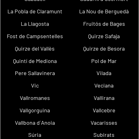
La Pobla de Claramunt
La Nou de Berguedà
La Llagosta
Fruitós de Bages
Fost de Campsentelles
Quirze Safaja
Quirze del Vallès
Quirze de Besora
Quintí de Mediona
Pol de Mar
Pere Sallavinera
Vilada
Vic
Veciana
Vallromanes
Vallirana
Vallgorguina
Vallcebre
Vallbona d´Anoia
Vacarisses
Súria
Subirats