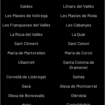
Saldes
Llinars del Vallès
Les Masíes de Voltregà
Les Masies de Roda
Les Franqueses del Vallès
Les Cabanyes
La Roca del Vallès
La Quar
Sant Climent
Sant Celoni
Maria de Martorelles
Maria de Corcó
Ullastrell
Santa Coloma de
Gramenet
Cornellà de Llobregat
Gelida
Gavà
Olesa de Montserrat
Olesa de Bonesvalls
Olèrdola
dena
Castelldefels