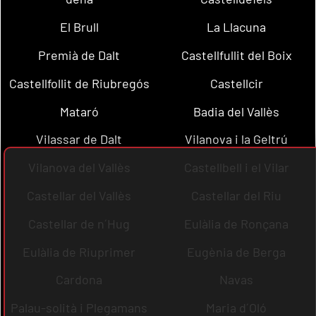
El Brull
La Llacuna
Premià de Dalt
Castellfullit del Boix
Castellfollit de Riubregós
Castellcir
Mataró
Badia del Vallès
Vilassar de Dalt
Vilanova i la Geltrú
Vilanova del Vallès
Castellbell i el Vilar
Castellar del Vallès
Castellar del Riu
Castellar de n´Hug
Eulàlia de Ronçana
Eulàlia de Riuprimer
Eugènia de Berga
Cardona
Navas
Palau-solità i Plegamans
Maria d´Oló