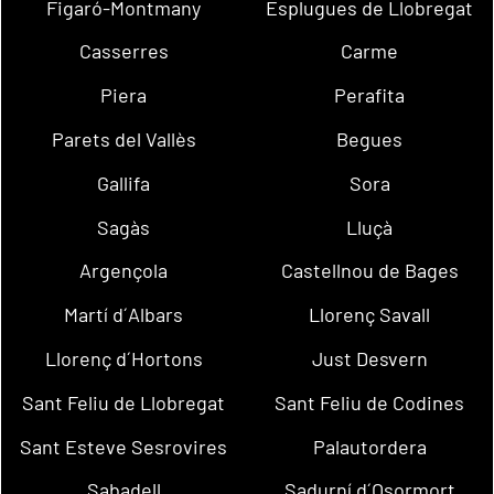
Figaró-Montmany
Esplugues de Llobregat
Casserres
Carme
Piera
Perafita
Parets del Vallès
Begues
Gallifa
Sora
Sagàs
Lluçà
Argençola
Castellnou de Bages
Martí d´Albars
Llorenç Savall
Llorenç d´Hortons
Just Desvern
Sant Feliu de Llobregat
Sant Feliu de Codines
Sant Esteve Sesrovires
Palautordera
Sabadell
Sadurní d´Osormort