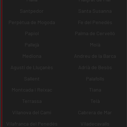
Santpedor
Santa Susanna
Perpètua de Mogoda
Fe del Penedès
Papiol
Palma de Cervelló
Pallejà
Moià
Mediona
Andreu de la Barca
Agustí de Lluçanès
Adrià de Besòs
Sallent
Palafolls
Montcada i Reixac
Tiana
Terrassa
Teià
Vilanova del Camí
Cabrera de Mar
Vilafranca del Penedès
Viladecavalls