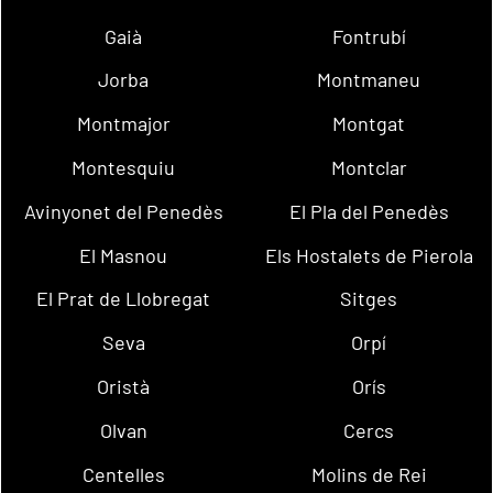
Gaià
Fontrubí
Jorba
Montmaneu
Montmajor
Montgat
Montesquiu
Montclar
Avinyonet del Penedès
El Pla del Penedès
El Masnou
Els Hostalets de Pierola
El Prat de Llobregat
Sitges
Seva
Orpí
Oristà
Orís
Olvan
Cercs
Centelles
Molins de Rei