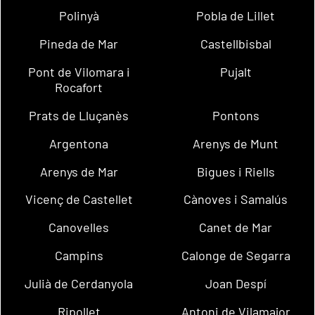
Polinyà
Pobla de Lillet
Pineda de Mar
Castellbisbal
Pont de Vilomara i
Pujalt
Rocafort
Prats de Lluçanès
Pontons
Argentona
Arenys de Munt
Arenys de Mar
Bigues i Riells
Vicenç de Castellet
Cànoves i Samalús
Canovelles
Canet de Mar
Campins
Calonge de Segarra
Julià de Cerdanyola
Joan Despí
Ripollet
Antoni de Vilamajor