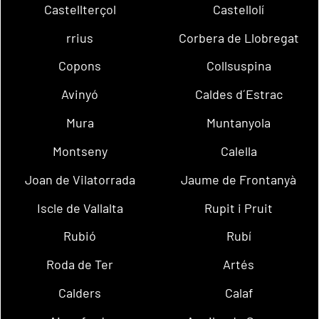
Castellterçol
Castellolí
rrius
Corbera de Llobregat
Copons
Collsuspina
Avinyó
Caldes d´Estrac
Mura
Muntanyola
Montseny
Calella
Joan de Vilatorrada
Jaume de Frontanyà
Iscle de Vallalta
Rupit i Pruit
Rubió
Rubí
Roda de Ter
Artés
Calders
Calaf