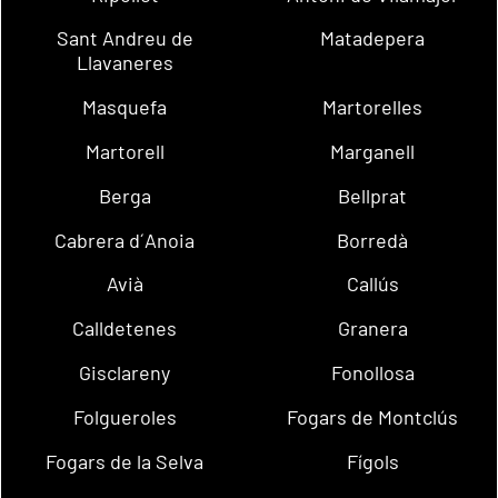
Sant Andreu de
Matadepera
Llavaneres
Masquefa
Martorelles
Martorell
Marganell
Berga
Bellprat
Cabrera d´Anoia
Borredà
Avià
Callús
Calldetenes
Granera
Gisclareny
Fonollosa
Folgueroles
Fogars de Montclús
Fogars de la Selva
Fígols