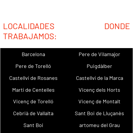
LOCALIDADES DONDE
TRABAJAMOS:
Barcelona
Pere de Vilamajor
Pere de Torelló
Puigdàlber
Castellví de Rosanes
Castellví de la Marca
Martí de Centelles
Vicenç dels Horts
Vicenç de Torelló
Vicenç de Montalt
Cebrià de Vallalta
Sant Boi de Lluçanès
Sant Boi
artomeu del Grau