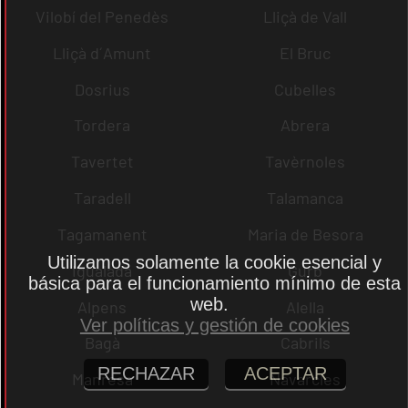
Vilobí del Penedès
Lliçà de Vall
Lliçà d´Amunt
El Bruc
Dosrius
Cubelles
Tordera
Abrera
Tavertet
Tavèrnoles
Taradell
Talamanca
Tagamanent
Maria de Besora
Utilizamos solamente la cookie esencial y
Igualada
Gurb
básica para el funcionamiento mínimo de esta
web.
Alpens
Alella
Ver políticas y gestión de cookies
Bagà
Cabrils
RECHAZAR
ACEPTAR
Manresa
Navarcles