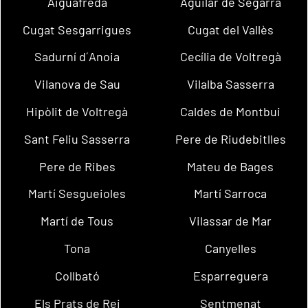
Aiguafreda
Aguilar de Segarra
Cugat Sesgarrigues
Cugat del Vallès
Sadurní d´Anoia
Cecília de Voltregà
Vilanova de Sau
Vilalba Sasserra
Hipòlit de Voltregà
Caldes de Montbui
Sant Feliu Sasserra
Pere de Riudebitlles
Pere de Ribes
Mateu de Bages
Martí Sesgueioles
Martí Sarroca
Martí de Tous
Vilassar de Mar
Tona
Canyelles
Collbató
Esparreguera
Els Prats de Rei
Sentmenat