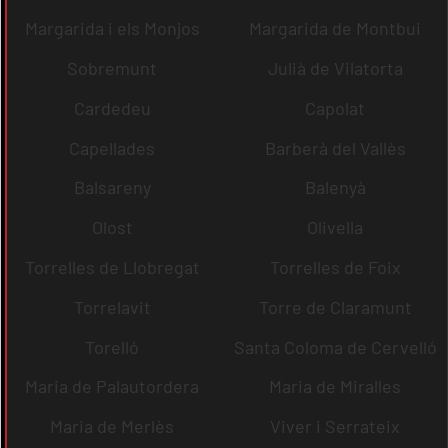
Margarida i els Monjos
Margarida de Montbui
Sobremunt
Julià de Vilatorta
Cardedeu
Capolat
Capellades
Barberà del Vallès
Balsareny
Balenyà
Olost
Olivella
Torrelles de Llobregat
Torrelles de Foix
Torrelavit
Torre de Claramunt
Torelló
Santa Coloma de Cervelló
Maria de Palautordera
Maria de Miralles
Maria de Merlès
Viver i Serrateix