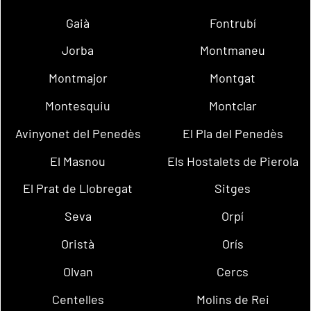
Gaià
Fontrubí
Jorba
Montmaneu
Montmajor
Montgat
Montesquiu
Montclar
Avinyonet del Penedès
El Pla del Penedès
El Masnou
Els Hostalets de Pierola
El Prat de Llobregat
Sitges
Seva
Orpí
Oristà
Orís
Olvan
Cercs
Centelles
Molins de Rei