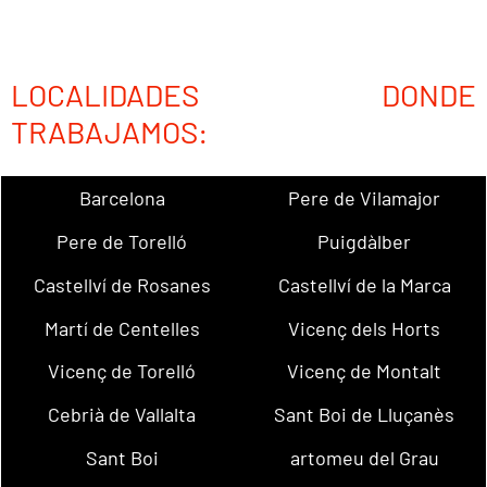
LOCALIDADES DONDE
TRABAJAMOS:
Barcelona
Pere de Vilamajor
Pere de Torelló
Puigdàlber
Castellví de Rosanes
Castellví de la Marca
Martí de Centelles
Vicenç dels Horts
Vicenç de Torelló
Vicenç de Montalt
Cebrià de Vallalta
Sant Boi de Lluçanès
Sant Boi
artomeu del Grau