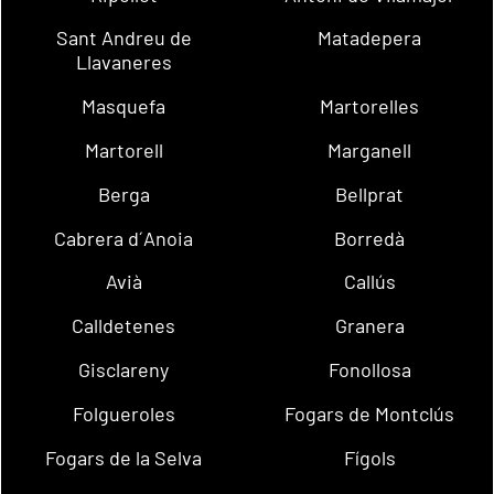
Sant Andreu de
Matadepera
Llavaneres
Masquefa
Martorelles
Martorell
Marganell
Berga
Bellprat
Cabrera d´Anoia
Borredà
Avià
Callús
Calldetenes
Granera
Gisclareny
Fonollosa
Folgueroles
Fogars de Montclús
Fogars de la Selva
Fígols