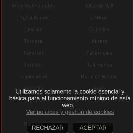
Vilobí del Penedès
Lliçà de Vall
Lliçà d´Amunt
El Bruc
Dosrius
Cubelles
Tordera
Abrera
Tavertet
Tavèrnoles
Taradell
Talamanca
Tagamanent
Maria de Besora
Igualada
Gurb
Utilizamos solamente la cookie esencial y
básica para el funcionamiento mínimo de esta
Alpens
Alella
web.
Bagà
Cabrils
Ver políticas y gestión de cookies
Manresa
Navarcles
RECHAZAR
ACEPTAR