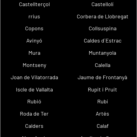
Castellterçol
Castellolí
rrius
Corbera de Llobregat
Copons
Collsuspina
Avinyó
Caldes d´Estrac
Mura
Muntanyola
Montseny
Calella
Joan de Vilatorrada
Jaume de Frontanyà
Iscle de Vallalta
Rupit i Pruit
Rubió
Rubí
Roda de Ter
Artés
Calders
Calaf