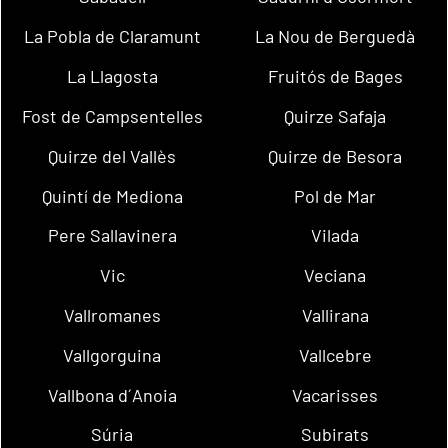
La Pobla de Claramunt
La Nou de Berguedà
La Llagosta
Fruitós de Bages
Fost de Campsentelles
Quirze Safaja
Quirze del Vallès
Quirze de Besora
Quintí de Mediona
Pol de Mar
Pere Sallavinera
Vilada
Vic
Veciana
Vallromanes
Vallirana
Vallgorguina
Vallcebre
Vallbona d´Anoia
Vacarisses
Súria
Subirats