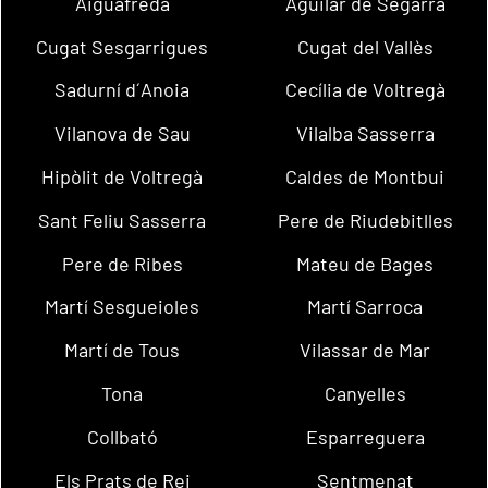
Aiguafreda
Aguilar de Segarra
Cugat Sesgarrigues
Cugat del Vallès
Sadurní d´Anoia
Cecília de Voltregà
Vilanova de Sau
Vilalba Sasserra
Hipòlit de Voltregà
Caldes de Montbui
Sant Feliu Sasserra
Pere de Riudebitlles
Pere de Ribes
Mateu de Bages
Martí Sesgueioles
Martí Sarroca
Martí de Tous
Vilassar de Mar
Tona
Canyelles
Collbató
Esparreguera
Els Prats de Rei
Sentmenat