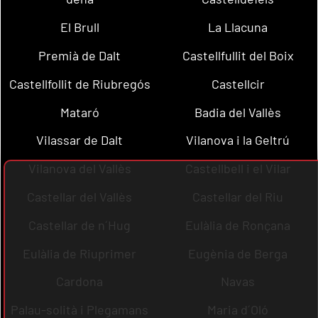
El Brull
La Llacuna
Premià de Dalt
Castellfullit del Boix
Castellfollit de Riubregós
Castellcir
Mataró
Badia del Vallès
Vilassar de Dalt
Vilanova i la Geltrú
Vilanova del Vallès
Castellbell i el Vilar
Castellar del Vallès
Castellar del Riu
Castellar de n´Hug
Eulàlia de Ronçana
Eulàlia de Riuprimer
Eugènia de Berga
Cardona
Navas
Palau-solità i Plegamans
Maria d´Oló