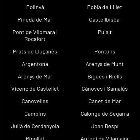
Polinyà
Pobla de Lillet
Pineda de Mar
Castellbisbal
Pont de Vilomara i
Pujalt
Rocafort
Prats de Lluçanès
Pontons
Argentona
Arenys de Munt
Arenys de Mar
Bigues i Riells
Vicenç de Castellet
Cànoves i Samalús
Canovelles
Canet de Mar
Campins
Calonge de Segarra
Julià de Cerdanyola
Joan Despí
Ripollet
Antoni de Vilamajor