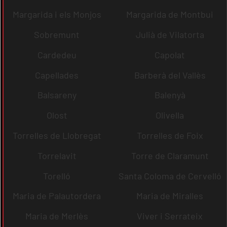
Margarida i els Monjos
Margarida de Montbui
Sobremunt
Julià de Vilatorta
Cardedeu
Capolat
Capellades
Barberà del Vallès
Balsareny
Balenyà
Olost
Olivella
Torrelles de Llobregat
Torrelles de Foix
Torrelavit
Torre de Claramunt
Torelló
Santa Coloma de Cervelló
Maria de Palautordera
Maria de Miralles
Maria de Merlès
Viver i Serrateix