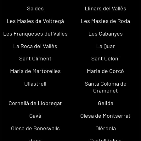
Saldes
Llinars del Vallès
Les Masíes de Voltregà
Les Masies de Roda
Les Franqueses del Vallès
Les Cabanyes
La Roca del Vallès
La Quar
Sant Climent
Sant Celoni
Maria de Martorelles
Maria de Corcó
Ullastrell
Santa Coloma de
Gramenet
Cornellà de Llobregat
Gelida
Gavà
Olesa de Montserrat
Olesa de Bonesvalls
Olèrdola
dena
Castelldefels