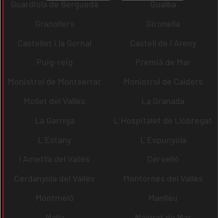
Guardiola de Berguedà
Gualba
Granollers
Gironella
Castellet i la Gornal
Castell de l´Areny
Puig-reig
Premià de Mar
Monistrol de Montserrat
Monistrol de Calders
Mollet del Vallès
La Granada
La Garriga
L´Hospitalet de Llobregat
L´Estany
L´Espunyola
l´Ametlla del Vallès
Cervelló
Cerdanyola del Vallès
Montornès del Vallès
Montmeló
Manlleu
Malla
Malgrat de Mar