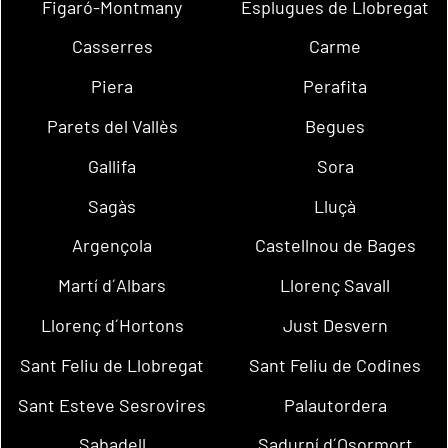
Figaró-Montmany
Esplugues de Llobregat
Casserres
Carme
Piera
Perafita
Parets del Vallès
Begues
Gallifa
Sora
Sagàs
Lluçà
Argençola
Castellnou de Bages
Martí d´Albars
Llorenç Savall
Llorenç d´Hortons
Just Desvern
Sant Feliu de Llobregat
Sant Feliu de Codines
Sant Esteve Sesrovires
Palautordera
Sabadell
Sadurní d´Osormort