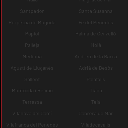
Santpedor
Santa Susanna
Perpètua de Mogoda
Fe del Penedès
Papiol
Palma de Cervelló
Pallejà
Moià
Mediona
Andreu de la Barca
Agustí de Lluçanès
Adrià de Besòs
Sallent
Palafolls
Montcada i Reixac
Tiana
Terrassa
Teià
Vilanova del Camí
Cabrera de Mar
Vilafranca del Penedès
Viladecavalls