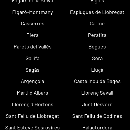
Fogars de la Selva
Fígols
Figaró-Montmany
Esplugues de Llobregat
Casserres
Carme
Piera
Perafita
Parets del Vallès
Begues
Gallifa
Sora
Sagàs
Lluçà
Argençola
Castellnou de Bages
Martí d´Albars
Llorenç Savall
Llorenç d´Hortons
Just Desvern
Sant Feliu de Llobregat
Sant Feliu de Codines
Sant Esteve Sesrovires
Palautordera