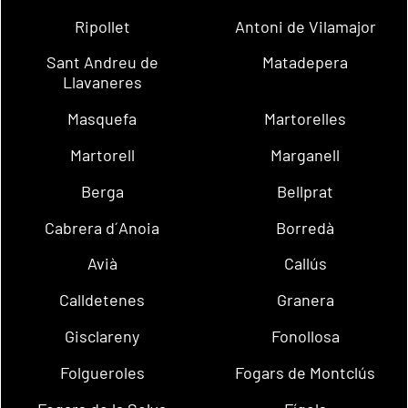
Ripollet
Antoni de Vilamajor
Sant Andreu de
Matadepera
Llavaneres
Masquefa
Martorelles
Martorell
Marganell
Berga
Bellprat
Cabrera d´Anoia
Borredà
Avià
Callús
Calldetenes
Granera
Gisclareny
Fonollosa
Folgueroles
Fogars de Montclús