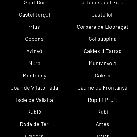
Sant Boi
artomeu del Grau
Castellterçol
Castellolí
rrius
Corbera de Llobregat
Copons
Collsuspina
Avinyó
Caldes d´Estrac
Mura
Muntanyola
Montseny
Calella
Joan de Vilatorrada
Jaume de Frontanyà
Iscle de Vallalta
Rupit i Pruit
Rubió
Rubí
Roda de Ter
Artés
Calders
Calaf