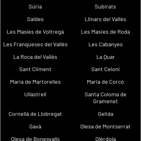
Súria
Subirats
Saldes
Llinars del Vallès
Les Masíes de Voltregà
Les Masies de Roda
Les Franqueses del Vallès
Les Cabanyes
La Roca del Vallès
La Quar
Sant Climent
Sant Celoni
Maria de Martorelles
Maria de Corcó
Ullastrell
Santa Coloma de
Gramenet
Cornellà de Llobregat
Gelida
Gavà
Olesa de Montserrat
Olesa de Bonesvalls
Olèrdola