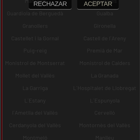
Manresa
Navarcles
RECHAZAR
ACEPTAR
Guardiola de Berguedà
Gualba
Granollers
Gironella
Castellet i la Gornal
Castell de l´Areny
Puig-reig
Premià de Mar
Monistrol de Montserrat
Monistrol de Calders
Mollet del Vallès
La Granada
La Garriga
L´Hospitalet de Llobregat
L´Estany
L´Espunyola
l´Ametlla del Vallès
Cervelló
Cerdanyola del Vallès
Montornès del Vallès
Montmeló
Manlleu