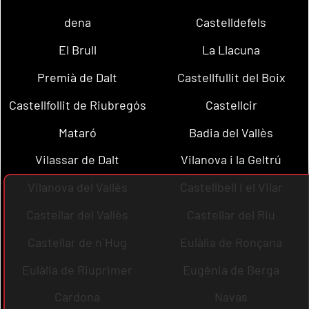
dena
Castelldefels
El Brull
La Llacuna
Premià de Dalt
Castellfullit del Boix
Castellfollit de Riubregós
Castellcir
Mataró
Badia del Vallès
Vilassar de Dalt
Vilanova i la Geltrú
Vilanova del Vallès
Castellbell i el Vilar
Castellar del Vallès
Castellar del Riu
Castellar de n´Hug
Eulàlia de Ronçana
Eulàlia de Riuprimer
Eugènia de Berga
Cardona
Navas