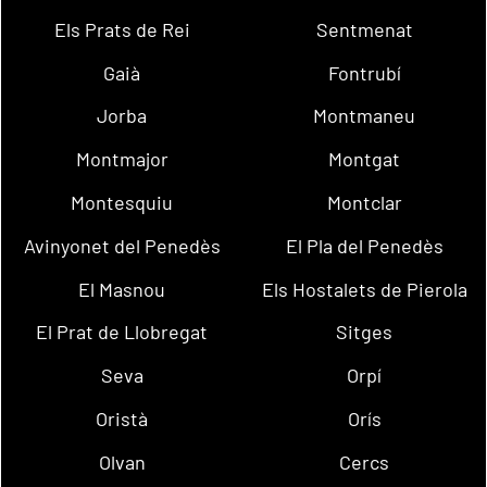
Els Prats de Rei
Sentmenat
Gaià
Fontrubí
Jorba
Montmaneu
Montmajor
Montgat
Montesquiu
Montclar
Avinyonet del Penedès
El Pla del Penedès
El Masnou
Els Hostalets de Pierola
El Prat de Llobregat
Sitges
Seva
Orpí
Oristà
Orís
Olvan
Cercs