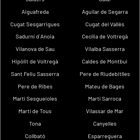
Aiguafreda
Aguilar de Segarra
Cugat Sesgarrigues
Cugat del Vallès
Sadurní d´Anoia
Cecília de Voltregà
Vilanova de Sau
Vilalba Sasserra
Hipòlit de Voltregà
Caldes de Montbui
Sant Feliu Sasserra
Pere de Riudebitlles
Pere de Ribes
Mateu de Bages
Martí Sesgueioles
Martí Sarroca
Martí de Tous
Vilassar de Mar
Tona
Canyelles
Collbató
Esparreguera