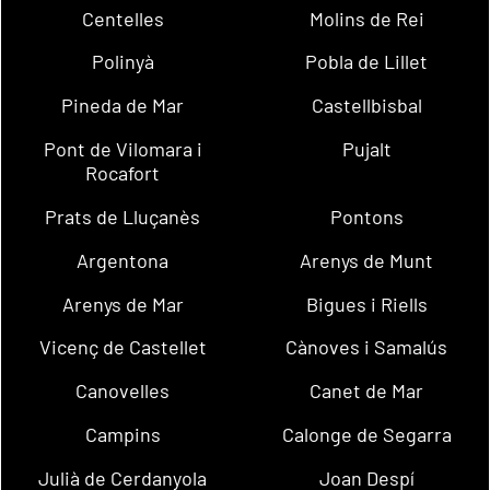
Centelles
Molins de Rei
Polinyà
Pobla de Lillet
Pineda de Mar
Castellbisbal
Pont de Vilomara i
Pujalt
Rocafort
Prats de Lluçanès
Pontons
Argentona
Arenys de Munt
Arenys de Mar
Bigues i Riells
Vicenç de Castellet
Cànoves i Samalús
Canovelles
Canet de Mar
Campins
Calonge de Segarra
Julià de Cerdanyola
Joan Despí