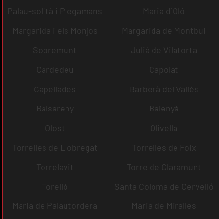
Palau-solità i Plegamans
Maria d´Oló
Margarida i els Monjos
Margarida de Montbui
Sobremunt
Julià de Vilatorta
Cardedeu
Capolat
Capellades
Barberà del Vallès
Balsareny
Balenyà
Olost
Olivella
Torrelles de Llobregat
Torrelles de Foix
Torrelavit
Torre de Claramunt
Torelló
Santa Coloma de Cervelló
Maria de Palautordera
Maria de Miralles