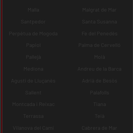
Malla
Malgrat de Mar
Santpedor
Santa Susanna
Perpètua de Mogoda
Fe del Penedès
Papiol
Palma de Cervelló
Pallejà
Moià
Mediona
Andreu de la Barca
Agustí de Lluçanès
Adrià de Besòs
Sallent
Palafolls
Montcada i Reixac
Tiana
Terrassa
Teià
Vilanova del Camí
Cabrera de Mar