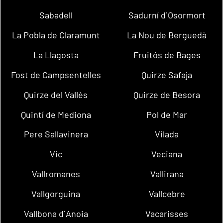
Sabadell
Sadurní d´Osormort
La Pobla de Claramunt
La Nou de Berguedà
La Llagosta
Fruitós de Bages
Fost de Campsentelles
Quirze Safaja
Quirze del Vallès
Quirze de Besora
Quintí de Mediona
Pol de Mar
Pere Sallavinera
Vilada
Vic
Veciana
Vallromanes
Vallirana
Vallgorguina
Vallcebre
Vallbona d´Anoia
Vacarisses