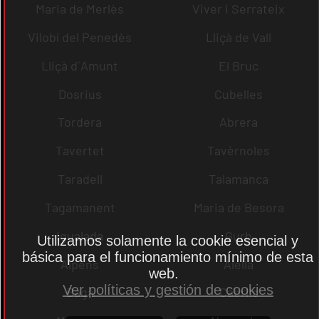
Maria de Merlès
Viver i Serrateix
Vilobí del Penedès
Lliçà de Vall
Lliçà d´Amunt
El Bruc
Dosrius
Cubelles
Tordera
Abrera
Tavertet
Tavèrnoles
Taradell
Talamanca
Tagamanent
Maria de Besora
Igualada
Gurb
Utilizamos solamente la cookie esencial y
básica para el funcionamiento mínimo de esta
Alpens
Alella
web.
Ver políticas y gestión de cookies
Bagà
Cabrils