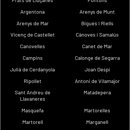
Argentona
Arenys de Munt
Arenys de Mar
Bigues i Riells
Vicenç de Castellet
Cànoves i Samalús
Canovelles
Canet de Mar
Campins
Calonge de Segarra
Julià de Cerdanyola
Joan Despí
Ripollet
Antoni de Vilamajor
Sant Andreu de
Matadepera
Llavaneres
Masquefa
Martorelles
Martorell
Marganell