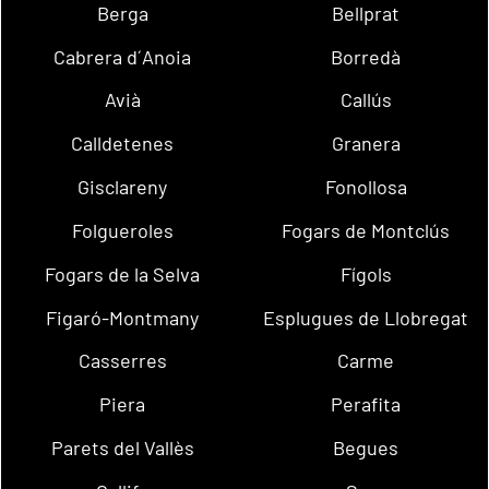
Berga
Bellprat
Cabrera d´Anoia
Borredà
Avià
Callús
Calldetenes
Granera
Gisclareny
Fonollosa
Folgueroles
Fogars de Montclús
Fogars de la Selva
Fígols
Figaró-Montmany
Esplugues de Llobregat
Casserres
Carme
Piera
Perafita
Parets del Vallès
Begues