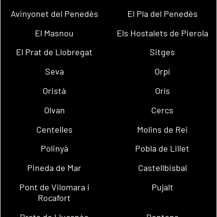
Avinyonet del Penedès
El Pla del Penedès
El Masnou
Els Hostalets de Pierola
El Prat de Llobregat
Sitges
Seva
Orpí
Oristà
Orís
Olvan
Cercs
Centelles
Molins de Rei
Polinyà
Pobla de Lillet
Pineda de Mar
Castellbisbal
Pont de Vilomara i
Pujalt
Rocafort
Prats de Lluçanès
Pontons