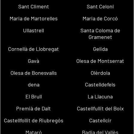
Sant Climent
Sant Celoni
Maria de Martorelles
Maria de Corcó
Ullastrell
Santa Coloma de
Gramenet
Cornellà de Llobregat
Gelida
Gavà
Olesa de Montserrat
Olesa de Bonesvalls
Olèrdola
dena
Castelldefels
El Brull
La Llacuna
Premià de Dalt
Castellfullit del Boix
Castellfollit de Riubregós
Castellcir
Mataró
Badia del Vallès