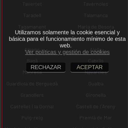
Tavertet
Tavèrnoles
Taradell
Talamanca
Tagamanent
Maria de Besora
Utilizamos solamente la cookie esencial y
Igualada
Gurb
básica para el funcionamiento mínimo de esta
web.
Alpens
Alella
Ver políticas y gestión de cookies
Bagà
Cabrils
RECHAZAR
ACEPTAR
Manresa
Navarcles
Guardiola de Berguedà
Gualba
Granollers
Gironella
Castellet i la Gornal
Castell de l´Areny
Puig-reig
Premià de Mar