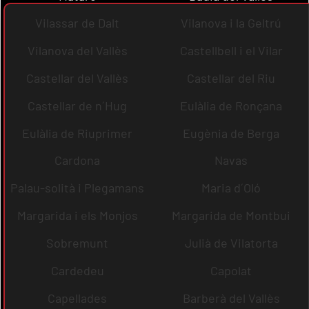
Vilassar de Dalt
Vilanova i la Geltrú
Vilanova del Vallès
Castellbell i el Vilar
Castellar del Vallès
Castellar del Riu
Castellar de n´Hug
Eulàlia de Ronçana
Eulàlia de Riuprimer
Eugènia de Berga
Cardona
Navas
Palau-solità i Plegamans
Maria d´Oló
Margarida i els Monjos
Margarida de Montbui
Sobremunt
Julià de Vilatorta
Cardedeu
Capolat
Capellades
Barberà del Vallès