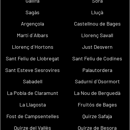
Gallifa
Sora
Sagàs
Lluçà
Argençola
Castellnou de Bages
Martí d´Albars
Llorenç Savall
Llorenç d´Hortons
Just Desvern
Sant Feliu de Llobregat
Sant Feliu de Codines
Sant Esteve Sesrovires
Palautordera
Sabadell
Sadurní d´Osormort
La Pobla de Claramunt
La Nou de Berguedà
La Llagosta
Fruitós de Bages
Fost de Campsentelles
Quirze Safaja
Quirze del Vallès
Quirze de Besora