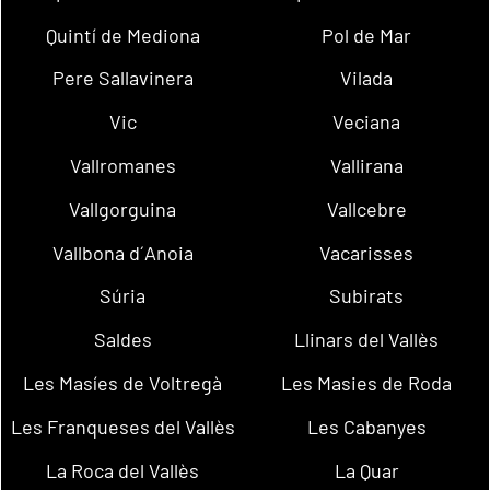
Quintí de Mediona
Pol de Mar
Pere Sallavinera
Vilada
Vic
Veciana
Vallromanes
Vallirana
Vallgorguina
Vallcebre
Vallbona d´Anoia
Vacarisses
Súria
Subirats
Saldes
Llinars del Vallès
Les Masíes de Voltregà
Les Masies de Roda
Les Franqueses del Vallès
Les Cabanyes
La Roca del Vallès
La Quar