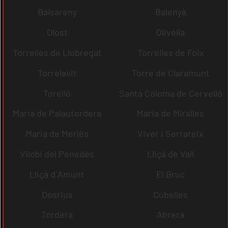
Balsareny
Balenyà
Olost
Olivella
Torrelles de Llobregat
Torrelles de Foix
Torrelavit
Torre de Claramunt
Torelló
Santa Coloma de Cervelló
Maria de Palautordera
Maria de Miralles
Maria de Merlès
Viver i Serrateix
Vilobí del Penedès
Lliçà de Vall
Lliçà d´Amunt
El Bruc
Dosrius
Cubelles
Tordera
Abrera