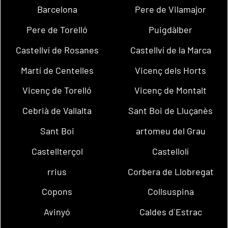
Barcelona
Pere de Vilamajor
Pere de Torelló
Puigdàlber
Castellví de Rosanes
Castellví de la Marca
Martí de Centelles
Vicenç dels Horts
Vicenç de Torelló
Vicenç de Montalt
Cebrià de Vallalta
Sant Boi de Lluçanès
Sant Boi
artomeu del Grau
Castellterçol
Castellolí
rrius
Corbera de Llobregat
Copons
Collsuspina
Avinyó
Caldes d´Estrac