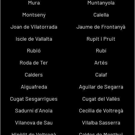
Mura
Muntanyola
Montseny
Calella
Joan de Vilatorrada
Jaume de Frontanyà
Iscle de Vallalta
Rupit i Pruit
Rubió
Rubí
Roda de Ter
Artés
Calders
Calaf
Aiguafreda
Aguilar de Segarra
Cugat Sesgarrigues
Cugat del Vallès
Sadurní d´Anoia
Cecília de Voltregà
Vilanova de Sau
Vilalba Sasserra
Hipòlit de Voltregà
Caldes de Montbui