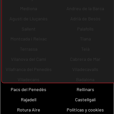
Mediona
Andreu de la Barca
Agustí de Lluçanès
Adrià de Besòs
Sallent
Palafolls
Montcada i Reixac
Tiana
Terrassa
Teià
Vilanova del Camí
Cabrera de Mar
Vilafranca del Penedès
Viladecavalls
Viladecans
Badalona
Pacs del Penedès
Rellinars
Rajadell
Castellgalí
Rotura Aire
Políticas y cookies