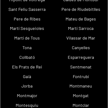
Sant Feliu Sasserra
Pere de Riudebitlles
Pere de Ribes
Mateu de Bages
Martí Sesgueioles
Martí Sarroca
Martí de Tous
Vilassar de Mar
Tona
Canyelles
Collbató
Esparreguera
Els Prats de Rei
Sentmenat
Gaià
Fontrubí
Jorba
Montmaneu
Montmajor
Montgat
Montesquiu
Montclar