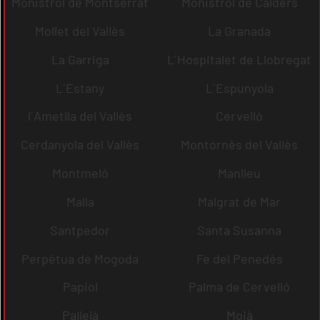
Monistrol de Montserrat
Monistrol de Calders
Mollet del Vallès
La Granada
La Garriga
L´Hospitalet de Llobregat
L´Estany
L´Espunyola
l´Ametlla del Vallès
Cervelló
Cerdanyola del Vallès
Montornès del Vallès
Montmeló
Manlleu
Malla
Malgrat de Mar
Santpedor
Santa Susanna
Perpètua de Mogoda
Fe del Penedès
Papiol
Palma de Cervelló
Pallejà
Moià