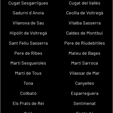
Cugat Sesgarrigues
Cugat del Vallès
Sadurní d´Anoia
Cecília de Voltregà
Vilanova de Sau
Vilalba Sasserra
Hipòlit de Voltregà
Caldes de Montbui
Sant Feliu Sasserra
Pere de Riudebitlles
Pere de Ribes
Mateu de Bages
Martí Sesgueioles
Martí Sarroca
Martí de Tous
Vilassar de Mar
Tona
Canyelles
Collbató
Esparreguera
Els Prats de Rei
Sentmenat