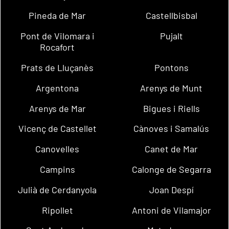
Pineda de Mar
Castellbisbal
Pont de Vilomara i
Pujalt
Rocafort
Prats de Lluçanès
Pontons
Argentona
Arenys de Munt
Arenys de Mar
Bigues i Riells
Vicenç de Castellet
Cànoves i Samalús
Canovelles
Canet de Mar
Campins
Calonge de Segarra
Julià de Cerdanyola
Joan Despí
Ripollet
Antoni de Vilamajor