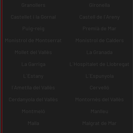
Granollers
Gironella
Castellet i la Gornal
Castell de l´Areny
Puig-reig
Premià de Mar
Monistrol de Montserrat
Monistrol de Calders
Mollet del Vallès
La Granada
La Garriga
L´Hospitalet de Llobregat
L´Estany
L´Espunyola
l´Ametlla del Vallès
Cervelló
Cerdanyola del Vallès
Montornès del Vallès
Montmeló
Manlleu
Malla
Malgrat de Mar