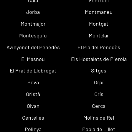
Gaià
Fontrubí
Jorba
Montmaneu
Montmajor
Montgat
Montesquiu
Montclar
Avinyonet del Penedès
El Pla del Penedès
El Masnou
Els Hostalets de Pierola
El Prat de Llobregat
Sitges
Seva
Orpí
Oristà
Orís
Olvan
Cercs
Centelles
Molins de Rei
Polinyà
Pobla de Lillet