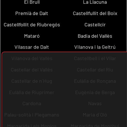
El Brull
La Llacuna
Premià de Dalt
Castellfullit del Boix
Castellfollit de Riubregós
Castellcir
Mataró
Badia del Vallès
Vilassar de Dalt
Vilanova i la Geltrú
Vilanova del Vallès
Castellbell i el Vilar
Castellar del Vallès
Castellar del Riu
Castellar de n´Hug
Eulàlia de Ronçana
Eulàlia de Riuprimer
Eugènia de Berga
Cardona
Navas
Palau-solità i Plegamans
Maria d´Oló
Margarida i els Monjos
Margarida de Montbui