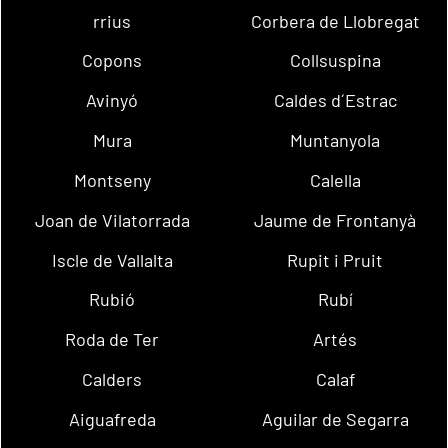
rrius
Corbera de Llobregat
Copons
Collsuspina
Avinyó
Caldes d´Estrac
Mura
Muntanyola
Montseny
Calella
Joan de Vilatorrada
Jaume de Frontanyà
Iscle de Vallalta
Rupit i Pruit
Rubió
Rubí
Roda de Ter
Artés
Calders
Calaf
Aiguafreda
Aguilar de Segarra