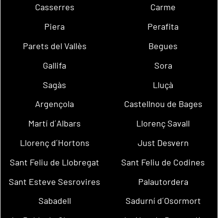
Casserres
Carme
Piera
Perafita
Parets del Vallès
Begues
Gallifa
Sora
Sagàs
Lluçà
Argençola
Castellnou de Bages
Martí d´Albars
Llorenç Savall
Llorenç d´Hortons
Just Desvern
Sant Feliu de Llobregat
Sant Feliu de Codines
Sant Esteve Sesrovires
Palautordera
Sabadell
Sadurní d´Osormort