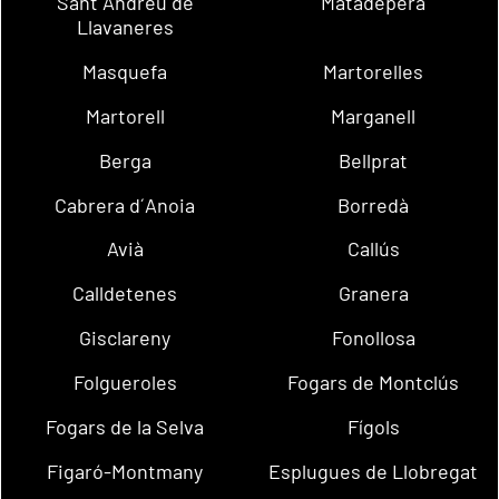
Sant Andreu de
Matadepera
Llavaneres
Masquefa
Martorelles
Martorell
Marganell
Berga
Bellprat
Cabrera d´Anoia
Borredà
Avià
Callús
Calldetenes
Granera
Gisclareny
Fonollosa
Folgueroles
Fogars de Montclús
Fogars de la Selva
Fígols
Figaró-Montmany
Esplugues de Llobregat