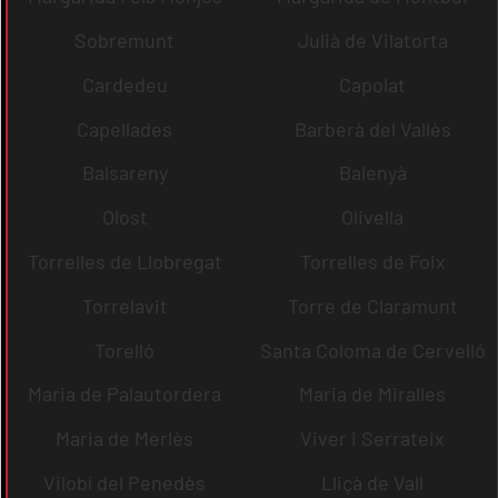
Sobremunt
Julià de Vilatorta
Cardedeu
Capolat
Capellades
Barberà del Vallès
Balsareny
Balenyà
Olost
Olivella
Torrelles de Llobregat
Torrelles de Foix
Torrelavit
Torre de Claramunt
Torelló
Santa Coloma de Cervelló
Maria de Palautordera
Maria de Miralles
Maria de Merlès
Viver i Serrateix
Vilobí del Penedès
Lliçà de Vall