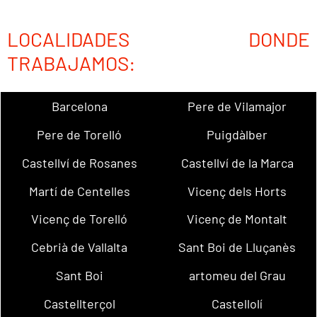
LOCALIDADES DONDE
TRABAJAMOS:
Barcelona
Pere de Vilamajor
Pere de Torelló
Puigdàlber
Castellví de Rosanes
Castellví de la Marca
Martí de Centelles
Vicenç dels Horts
Vicenç de Torelló
Vicenç de Montalt
Cebrià de Vallalta
Sant Boi de Lluçanès
Sant Boi
artomeu del Grau
Castellterçol
Castellolí