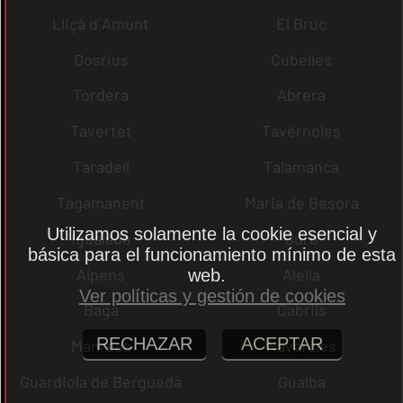
Lliçà d´Amunt
El Bruc
Dosrius
Cubelles
Tordera
Abrera
Tavertet
Tavèrnoles
Taradell
Talamanca
Tagamanent
Maria de Besora
Utilizamos solamente la cookie esencial y
Igualada
Gurb
básica para el funcionamiento mínimo de esta
Alpens
Alella
web.
Ver políticas y gestión de cookies
Bagà
Cabrils
RECHAZAR
ACEPTAR
Manresa
Navarcles
Guardiola de Berguedà
Gualba