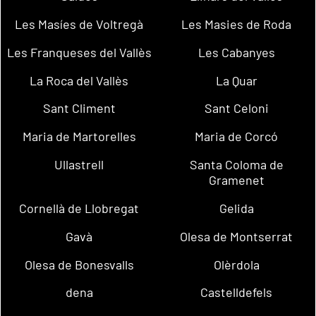
Les Masíes de Voltregà
Les Masies de Roda
Les Franqueses del Vallès
Les Cabanyes
La Roca del Vallès
La Quar
Sant Climent
Sant Celoni
Maria de Martorelles
Maria de Corcó
Ullastrell
Santa Coloma de
Gramenet
Cornellà de Llobregat
Gelida
Gavà
Olesa de Montserrat
Olesa de Bonesvalls
Olèrdola
dena
Castelldefels