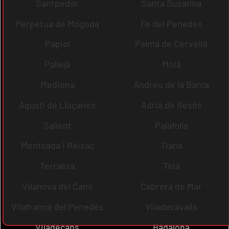
Santpedor
Santa Susanna
Perpètua de Mogoda
Fe del Penedès
Papiol
Palma de Cervelló
Pallejà
Moià
Mediona
Andreu de la Barca
Agustí de Lluçanès
Adrià de Besòs
Sallent
Palafolls
Montcada i Reixac
Tiana
Terrassa
Teià
Vilanova del Camí
Cabrera de Mar
Vilafranca del Penedès
Viladecavalls
Viladecans
Badalona