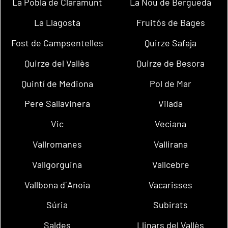
La Pobla de Claramunt
La Nou de Berguedà
La Llagosta
Fruitós de Bages
Fost de Campsentelles
Quirze Safaja
Quirze del Vallès
Quirze de Besora
Quintí de Mediona
Pol de Mar
Pere Sallavinera
Vilada
Vic
Veciana
Vallromanes
Vallirana
Vallgorguina
Vallcebre
Vallbona d´Anoia
Vacarisses
Súria
Subirats
Saldes
Llinars del Vallès