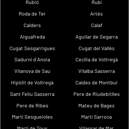
Rubió
Rubí
Roda de Ter
Artés
Calders
Calaf
Aiguafreda
Aguilar de Segarra
Cugat Sesgarrigues
Cugat del Vallès
Sadurní d´Anoia
Cecília de Voltregà
Vilanova de Sau
Vilalba Sasserra
Hipòlit de Voltregà
Caldes de Montbui
Sant Feliu Sasserra
Pere de Riudebitlles
Pere de Ribes
Mateu de Bages
Martí Sesgueioles
Martí Sarroca
Martí de Tous
Vilassar de Mar