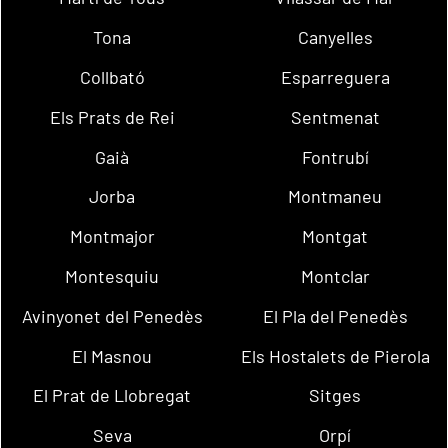
Tona
Canyelles
Collbató
Esparreguera
Els Prats de Rei
Sentmenat
Gaià
Fontrubí
Jorba
Montmaneu
Montmajor
Montgat
Montesquiu
Montclar
Avinyonet del Penedès
El Pla del Penedès
El Masnou
Els Hostalets de Pierola
El Prat de Llobregat
Sitges
Seva
Orpí