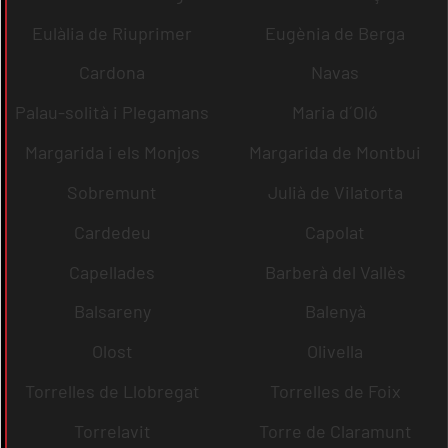
Eulàlia de Riuprimer
Eugènia de Berga
Cardona
Navas
Palau-solità i Plegamans
Maria d´Oló
Margarida i els Monjos
Margarida de Montbui
Sobremunt
Julià de Vilatorta
Cardedeu
Capolat
Capellades
Barberà del Vallès
Balsareny
Balenyà
Olost
Olivella
Torrelles de Llobregat
Torrelles de Foix
Torrelavit
Torre de Claramunt