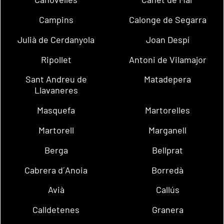
Campins
Calonge de Segarra
Julià de Cerdanyola
Joan Despí
Ripollet
Antoni de Vilamajor
Sant Andreu de
Matadepera
Llavaneres
Masquefa
Martorelles
Martorell
Marganell
Berga
Bellprat
Cabrera d´Anoia
Borredà
Avià
Callús
Calldetenes
Granera