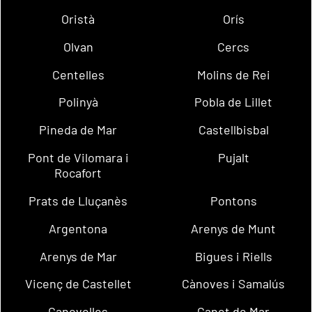
Oristà
Orís
Olvan
Cercs
Centelles
Molins de Rei
Polinyà
Pobla de Lillet
Pineda de Mar
Castellbisbal
Pont de Vilomara i
Pujalt
Rocafort
Prats de Lluçanès
Pontons
Argentona
Arenys de Munt
Arenys de Mar
Bigues i Riells
Vicenç de Castellet
Cànoves i Samalús
Canovelles
Canet de Mar