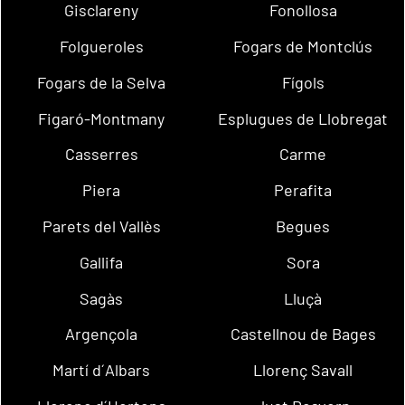
Gisclareny
Fonollosa
Folgueroles
Fogars de Montclús
Fogars de la Selva
Fígols
Figaró-Montmany
Esplugues de Llobregat
Casserres
Carme
Piera
Perafita
Parets del Vallès
Begues
Gallifa
Sora
Sagàs
Lluçà
Argençola
Castellnou de Bages
Martí d´Albars
Llorenç Savall