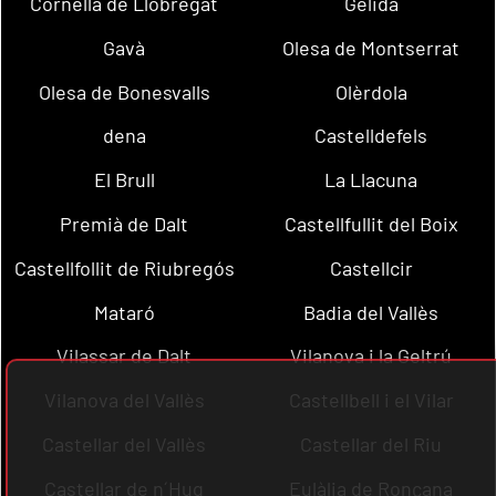
Cornellà de Llobregat
Gelida
Gavà
Olesa de Montserrat
Olesa de Bonesvalls
Olèrdola
dena
Castelldefels
El Brull
La Llacuna
Premià de Dalt
Castellfullit del Boix
Castellfollit de Riubregós
Castellcir
Mataró
Badia del Vallès
Vilassar de Dalt
Vilanova i la Geltrú
Vilanova del Vallès
Castellbell i el Vilar
Castellar del Vallès
Castellar del Riu
Castellar de n´Hug
Eulàlia de Ronçana