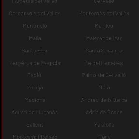
l´Ametlla del Vallès
Cervelló
Cerdanyola del Vallès
Montornès del Vallès
Montmeló
Manlleu
Malla
Malgrat de Mar
Santpedor
Santa Susanna
Perpètua de Mogoda
Fe del Penedès
Papiol
Palma de Cervelló
Pallejà
Moià
Mediona
Andreu de la Barca
Agustí de Lluçanès
Adrià de Besòs
Sallent
Palafolls
Montcada i Reixac
Tiana