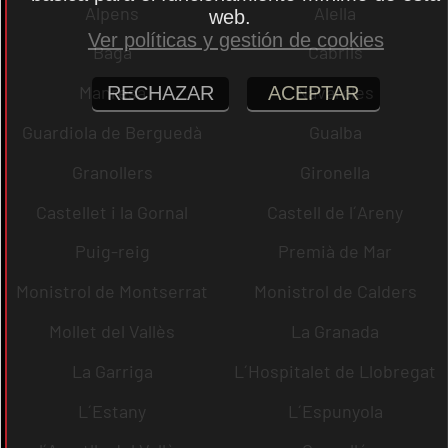
Alpens
Alella
web.
Ver políticas y gestión de cookies
Bagà
Cabrils
Manresa
Navarcles
RECHAZAR
ACEPTAR
Guardiola de Berguedà
Gualba
Granollers
Gironella
Castellet i la Gornal
Castell de l´Areny
Puig-reig
Premià de Mar
Monistrol de Montserrat
Monistrol de Calders
Mollet del Vallès
La Granada
La Garriga
L´Hospitalet de Llobregat
L´Estany
L´Espunyola