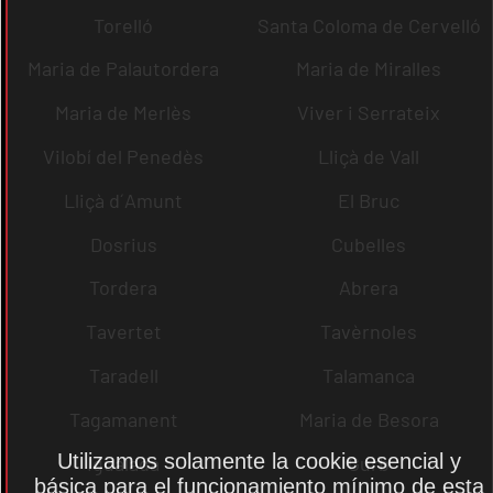
Torelló
Santa Coloma de Cervelló
Maria de Palautordera
Maria de Miralles
Maria de Merlès
Viver i Serrateix
Vilobí del Penedès
Lliçà de Vall
Lliçà d´Amunt
El Bruc
Dosrius
Cubelles
Tordera
Abrera
Tavertet
Tavèrnoles
Taradell
Talamanca
Tagamanent
Maria de Besora
Utilizamos solamente la cookie esencial y
Igualada
Gurb
básica para el funcionamiento mínimo de esta