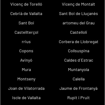
Vicenç de Torelló
Vicenç de Montalt
Cebrià de Vallalta
Sant Boi de Lluçanès
Sant Boi
artomeu del Grau
Castellterçol
Castellolí
rrius
Corbera de Llobregat
Copons
Collsuspina
Avinyó
Caldes d´Estrac
Mura
Muntanyola
Montseny
Calella
Joan de Vilatorrada
Jaume de Frontanyà
Iscle de Vallalta
Rupit i Pruit