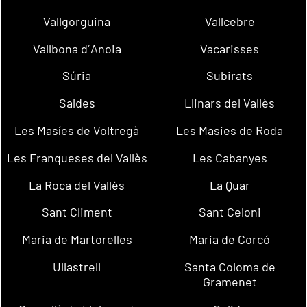
Vallgorguina
Vallcebre
Vallbona d´Anoia
Vacarisses
Súria
Subirats
Saldes
Llinars del Vallès
Les Masíes de Voltregà
Les Masies de Roda
Les Franqueses del Vallès
Les Cabanyes
La Roca del Vallès
La Quar
Sant Climent
Sant Celoni
Maria de Martorelles
Maria de Corcó
Ullastrell
Santa Coloma de
Gramenet