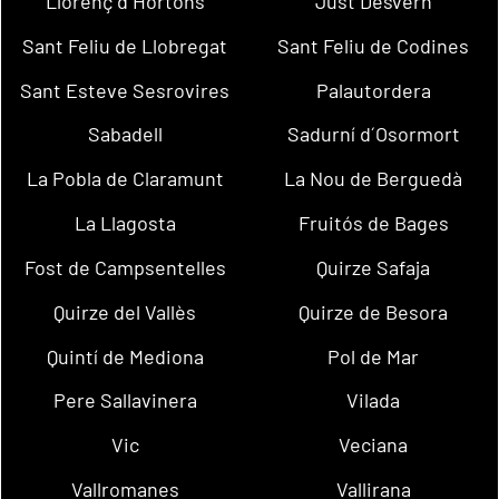
Llorenç d´Hortons
Just Desvern
Sant Feliu de Llobregat
Sant Feliu de Codines
Sant Esteve Sesrovires
Palautordera
Sabadell
Sadurní d´Osormort
La Pobla de Claramunt
La Nou de Berguedà
La Llagosta
Fruitós de Bages
Fost de Campsentelles
Quirze Safaja
Quirze del Vallès
Quirze de Besora
Quintí de Mediona
Pol de Mar
Pere Sallavinera
Vilada
Vic
Veciana
Vallromanes
Vallirana