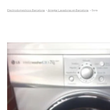
Electrodomesticos Barcelona
Arreglar Lavadoras en Barcelona
Sora