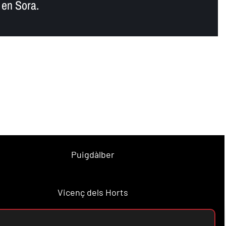
 en Sora.
Puigdàlber
Vicenç dels Horts