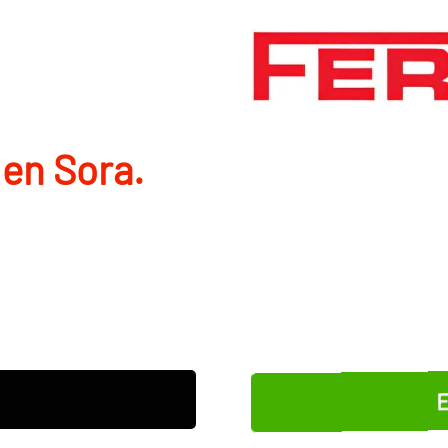
 en Sora.
E