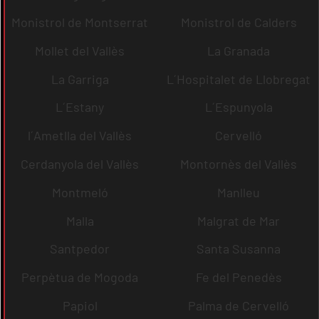
Monistrol de Montserrat
Monistrol de Calders
Mollet del Vallès
La Granada
La Garriga
L´Hospitalet de Llobregat
L´Estany
L´Espunyola
l´Ametlla del Vallès
Cervelló
Cerdanyola del Vallès
Montornès del Vallès
Montmeló
Manlleu
Malla
Malgrat de Mar
Santpedor
Santa Susanna
Perpètua de Mogoda
Fe del Penedès
Papiol
Palma de Cervelló