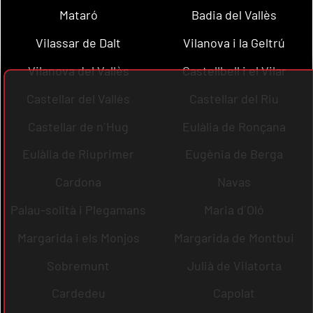
Mataró
Badia del Vallès
Vilassar de Dalt
Vilanova i la Geltrú
Vilanova del Vallès
Castellbell i el Vilar
Castellar del Vallès
Castellar del Riu
Castellar de n´Hug
Eulàlia de Ronçana
Eulàlia de Riuprimer
Eugènia de Berga
Cardona
Navas
Palau-solità i Plegamans
Maria d´Oló
Margarida i els Monjos
Margarida de Montbui
Sobremunt
Julià de Vilatorta
Cardedeu
Capolat