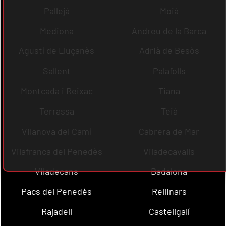
Pallejà
Moià
Mediona
Andreu de la Barca
Agustí de Lluçanès
Adrià de Besòs
Sallent
Palafolls
Montcada i Reixac
Tiana
Terrassa
Teià
Vilanova del Camí
Cabrera de Mar
Vilafranca del Penedès
Viladecavalls
Viladecans
Badalona
Pacs del Penedès
Rellinars
Rajadell
Castellgalí