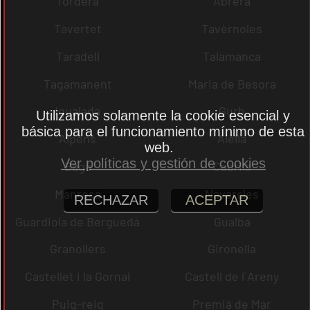
Tordera
Abrera
Tavertet
Tavèrnoles
Taradell
Talamanca
Tagamanent
Maria de Besora
Igualada
Gurb
Utilizamos solamente la cookie esencial y
básica para el funcionamiento mínimo de esta
Alpens
Alella
web.
Ver políticas y gestión de cookies
Bagà
Cabrils
Manresa
Navarcles
RECHAZAR
ACEPTAR
Guardiola de Berguedà
Gualba
Granollers
Gironella
Castellet i la Gornal
Castell de l´Areny
Puig-reig
Premià de Mar