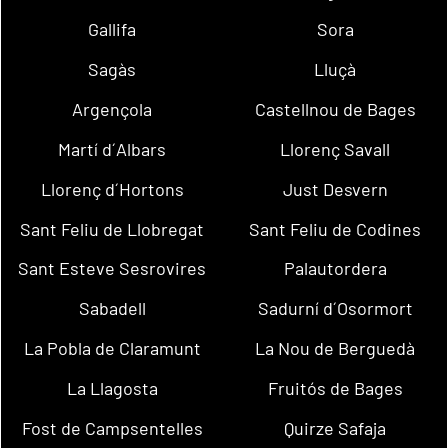
Gallifa
Sora
Sagàs
Lluçà
Argençola
Castellnou de Bages
Martí d´Albars
Llorenç Savall
Llorenç d´Hortons
Just Desvern
Sant Feliu de Llobregat
Sant Feliu de Codines
Sant Esteve Sesrovires
Palautordera
Sabadell
Sadurní d´Osormort
La Pobla de Claramunt
La Nou de Berguedà
La Llagosta
Fruitós de Bages
Fost de Campsentelles
Quirze Safaja