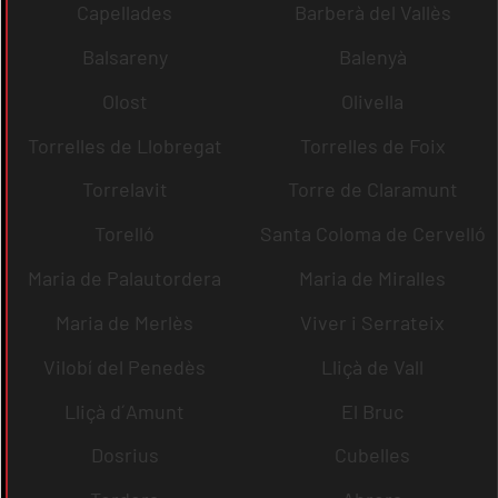
Capellades
Barberà del Vallès
Balsareny
Balenyà
Olost
Olivella
Torrelles de Llobregat
Torrelles de Foix
Torrelavit
Torre de Claramunt
Torelló
Santa Coloma de Cervelló
Maria de Palautordera
Maria de Miralles
Maria de Merlès
Viver i Serrateix
Vilobí del Penedès
Lliçà de Vall
Lliçà d´Amunt
El Bruc
Dosrius
Cubelles