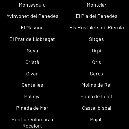
Montesquiu
Montclar
Avinyonet del Penedès
El Pla del Penedès
El Masnou
Els Hostalets de Pierola
El Prat de Llobregat
Sitges
Seva
Orpí
Oristà
Orís
Olvan
Cercs
Centelles
Molins de Rei
Polinyà
Pobla de Lillet
Pineda de Mar
Castellbisbal
Pont de Vilomara i
Pujalt
Rocafort