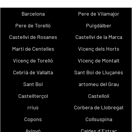
Barcelona
Pere de Vilamajor
Pere de Torelló
Puigdàlber
Castellví de Rosanes
Castellví de la Marca
Martí de Centelles
Vicenç dels Horts
Vicenç de Torelló
Vicenç de Montalt
Cebrià de Vallalta
Sant Boi de Lluçanès
Sant Boi
artomeu del Grau
Castellterçol
Castellolí
rrius
Corbera de Llobregat
Copons
Collsuspina
Avinyó
Caldes d´Estrac