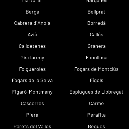
Berga
Bellprat
Cabrera d´Anoia
Borredà
Avià
Callús
Calldetenes
Granera
Gisclareny
Fonollosa
Folgueroles
Fogars de Montclús
Fogars de la Selva
Fígols
Figaró-Montmany
Esplugues de Llobregat
Casserres
Carme
Piera
Perafita
Parets del Vallès
Begues