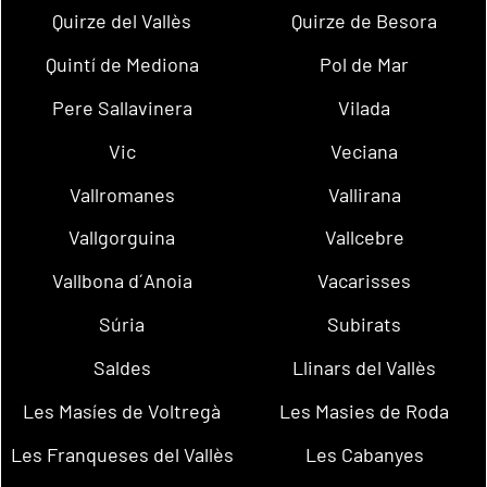
Quirze del Vallès
Quirze de Besora
Quintí de Mediona
Pol de Mar
Pere Sallavinera
Vilada
Vic
Veciana
Vallromanes
Vallirana
Vallgorguina
Vallcebre
Vallbona d´Anoia
Vacarisses
Súria
Subirats
Saldes
Llinars del Vallès
Les Masíes de Voltregà
Les Masies de Roda
Les Franqueses del Vallès
Les Cabanyes