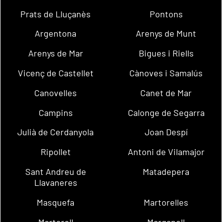
Prats de Lluçanès
Pontons
Argentona
Arenys de Munt
Arenys de Mar
Bigues i Riells
Vicenç de Castellet
Cànoves i Samalús
Canovelles
Canet de Mar
Campins
Calonge de Segarra
Julià de Cerdanyola
Joan Despí
Ripollet
Antoni de Vilamajor
Sant Andreu de
Matadepera
Llavaneres
Masquefa
Martorelles
Martorell
Marganell