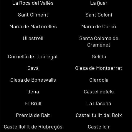
La Roca del Vallès
La Quar
Sant Climent
Sant Celoni
Maria de Martorelles
Maria de Corcó
Ullastrell
Santa Coloma de
Gramenet
Cornellà de Llobregat
Gelida
Gavà
Olesa de Montserrat
Olesa de Bonesvalls
Olèrdola
dena
Castelldefels
El Brull
La Llacuna
Premià de Dalt
Castellfullit del Boix
Castellfollit de Riubregós
Castellcir