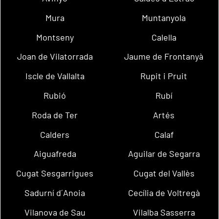
Mura
Muntanyola
Montseny
Calella
Joan de Vilatorrada
Jaume de Frontanyà
Iscle de Vallalta
Rupit i Pruit
Rubió
Rubí
Roda de Ter
Artés
Calders
Calaf
Aiguafreda
Aguilar de Segarra
Cugat Sesgarrigues
Cugat del Vallès
Sadurní d´Anoia
Cecília de Voltregà
Vilanova de Sau
Vilalba Sasserra