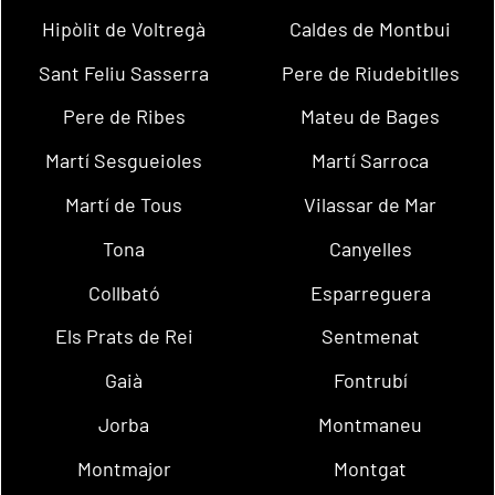
Hipòlit de Voltregà
Caldes de Montbui
Sant Feliu Sasserra
Pere de Riudebitlles
Pere de Ribes
Mateu de Bages
Martí Sesgueioles
Martí Sarroca
Martí de Tous
Vilassar de Mar
Tona
Canyelles
Collbató
Esparreguera
Els Prats de Rei
Sentmenat
Gaià
Fontrubí
Jorba
Montmaneu
Montmajor
Montgat