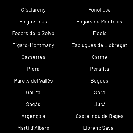
Gisclareny
Fonollosa
Folgueroles
Fogars de Montclús
Fogars de la Selva
Fígols
Figaró-Montmany
Esplugues de Llobregat
Casserres
Carme
Piera
Perafita
Parets del Vallès
Begues
Gallifa
Sora
Sagàs
Lluçà
Argençola
Castellnou de Bages
Martí d´Albars
Llorenç Savall