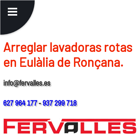
Arreglar lavadoras rotas
en Eulàlia de Ronçana.
info@fervalles.es
627 964 177
-
937 299 718