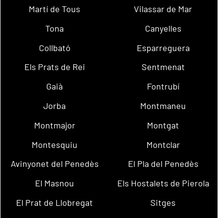
Martí de Tous
Vilassar de Mar
Tona
Canyelles
Collbató
Esparreguera
Els Prats de Rei
Sentmenat
Gaià
Fontrubí
Jorba
Montmaneu
Montmajor
Montgat
Montesquiu
Montclar
Avinyonet del Penedès
El Pla del Penedès
El Masnou
Els Hostalets de Pierola
El Prat de Llobregat
Sitges