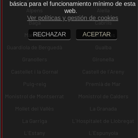
básica para el funcionamiento mínimo de esta
Alpens
Alella
web.
Ver políticas y gestión de cookies
Bagà
Cabrils
RECHAZAR
ACEPTAR
Manresa
Navarcles
Guardiola de Berguedà
Gualba
Granollers
Gironella
Castellet i la Gornal
Castell de l´Areny
Puig-reig
Premià de Mar
Monistrol de Montserrat
Monistrol de Calders
Mollet del Vallès
La Granada
La Garriga
L´Hospitalet de Llobregat
L´Estany
L´Espunyola