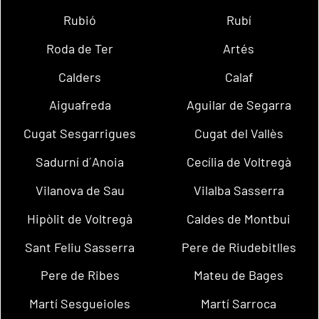
Rubió
Rubí
Roda de Ter
Artés
Calders
Calaf
Aiguafreda
Aguilar de Segarra
Cugat Sesgarrigues
Cugat del Vallès
Sadurní d´Anoia
Cecília de Voltregà
Vilanova de Sau
Vilalba Sasserra
Hipòlit de Voltregà
Caldes de Montbui
Sant Feliu Sasserra
Pere de Riudebitlles
Pere de Ribes
Mateu de Bages
Martí Sesgueioles
Martí Sarroca