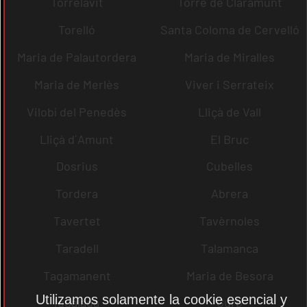
Torrelavit
Torre de Claramunt
Torelló
Santa Coloma de Cervelló
Maria de Palautordera
Maria de Miralles
Maria de Merlès
Viver i Serrateix
Vilobí del Penedès
Lliçà de Vall
Lliçà d´Amunt
El Bruc
Dosrius
Cubelles
Tordera
Abrera
Tavertet
Tavèrnoles
Taradell
Talamanca
Tagamanent
Maria de Besora
Utilizamos solamente la cookie esencial y
Igualada
Gurb