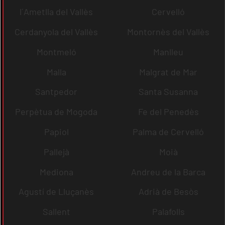
l´Ametlla del Vallès
Cervelló
Cerdanyola del Vallès
Montornès del Vallès
Montmeló
Manlleu
Malla
Malgrat de Mar
Santpedor
Santa Susanna
Perpètua de Mogoda
Fe del Penedès
Papiol
Palma de Cervelló
Pallejà
Moià
Mediona
Andreu de la Barca
Agustí de Lluçanès
Adrià de Besòs
Sallent
Palafolls