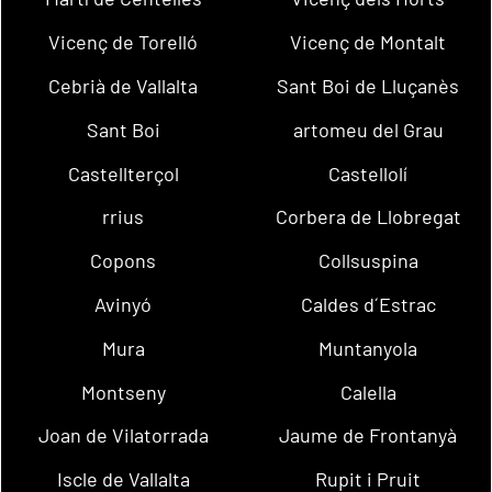
Vicenç de Torelló
Vicenç de Montalt
Cebrià de Vallalta
Sant Boi de Lluçanès
Sant Boi
artomeu del Grau
Castellterçol
Castellolí
rrius
Corbera de Llobregat
Copons
Collsuspina
Avinyó
Caldes d´Estrac
Mura
Muntanyola
Montseny
Calella
Joan de Vilatorrada
Jaume de Frontanyà
Iscle de Vallalta
Rupit i Pruit