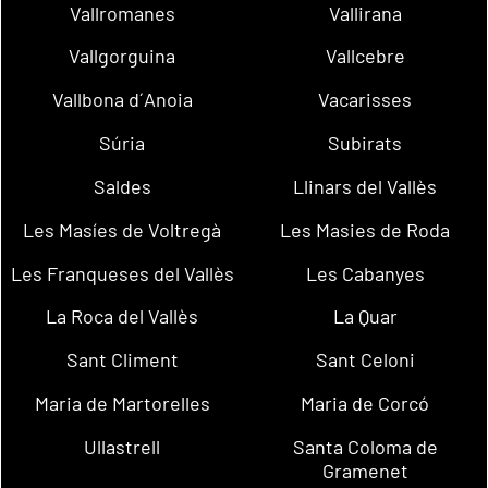
Vallromanes
Vallirana
Vallgorguina
Vallcebre
Vallbona d´Anoia
Vacarisses
Súria
Subirats
Saldes
Llinars del Vallès
Les Masíes de Voltregà
Les Masies de Roda
Les Franqueses del Vallès
Les Cabanyes
La Roca del Vallès
La Quar
Sant Climent
Sant Celoni
Maria de Martorelles
Maria de Corcó
Ullastrell
Santa Coloma de
Gramenet