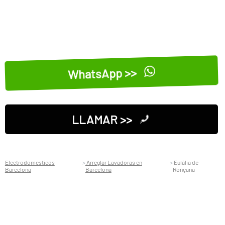
WhatsApp >>
LLAMAR >>
Electrodomesticos
Arreglar Lavadoras en
Eulàlia de
Barcelona
Barcelona
Ronçana