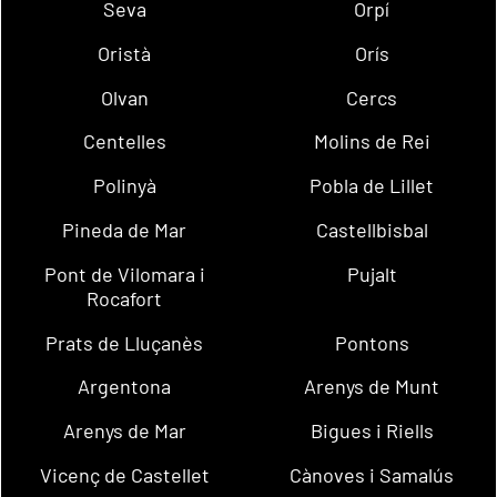
Seva
Orpí
Oristà
Orís
Olvan
Cercs
Centelles
Molins de Rei
Polinyà
Pobla de Lillet
Pineda de Mar
Castellbisbal
Pont de Vilomara i
Pujalt
Rocafort
Prats de Lluçanès
Pontons
Argentona
Arenys de Munt
Arenys de Mar
Bigues i Riells
Vicenç de Castellet
Cànoves i Samalús