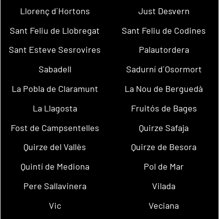
Llorenç d´Hortons
Just Desvern
Sant Feliu de Llobregat
Sant Feliu de Codines
Sant Esteve Sesrovires
Palautordera
Sabadell
Sadurní d´Osormort
La Pobla de Claramunt
La Nou de Berguedà
La Llagosta
Fruitós de Bages
Fost de Campsentelles
Quirze Safaja
Quirze del Vallès
Quirze de Besora
Quintí de Mediona
Pol de Mar
Pere Sallavinera
Vilada
Vic
Veciana