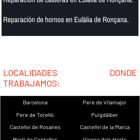
Reparación de hornos en Eulàlia de Ronçana.
LOCALIDADES DONDE
TRABAJAMOS:
Barcelona
Pere de Vilamajor
Pere de Torelló
Puigdàlber
Castellví de Rosanes
Castellví de la Marca
Martí de Centelles
Vicenç dels Horts