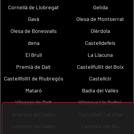
Cornellà de Llobregat
Gelida
Gavà
Olesa de Montserrat
Olesa de Bonesvalls
Olèrdola
dena
Castelldefels
El Brull
La Llacuna
Premià de Dalt
Castellfullit del Boix
Castellfollit de Riubregós
Castellcir
Mataró
Badia del Vallès
Vilassar de Dalt
Vilanova i la Geltrú
Vilanova del Vallès
Castellbell i el Vilar
Castellar del Vallès
Castellar del Riu