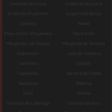
Castellar de n´Hug
Eulàlia de Ronçana
Eulàlia de Riuprimer
Eugènia de Berga
Cardona
Navas
Palau-solità i Plegamans
Maria d´Oló
Margarida i els Monjos
Margarida de Montbui
Sobremunt
Julià de Vilatorta
Cardedeu
Capolat
Capellades
Barberà del Vallès
Balsareny
Balenyà
Olost
Olivella
Torrelles de Llobregat
Torrelles de Foix