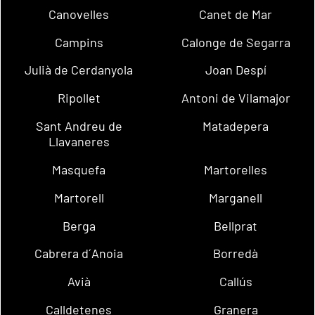
Canovelles
Canet de Mar
Campins
Calonge de Segarra
Julià de Cerdanyola
Joan Despí
Ripollet
Antoni de Vilamajor
Sant Andreu de
Matadepera
Llavaneres
Masquefa
Martorelles
Martorell
Marganell
Berga
Bellprat
Cabrera d´Anoia
Borredà
Avià
Callús
Calldetenes
Granera