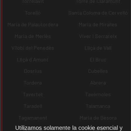
Torrelavit
Torre de Claramunt
Torelló
Santa Coloma de Cervelló
Maria de Palautordera
Maria de Miralles
Maria de Merlès
Viver i Serrateix
Vilobí del Penedès
Lliçà de Vall
Lliçà d´Amunt
El Bruc
Dosrius
Cubelles
Tordera
Abrera
Tavertet
Tavèrnoles
Taradell
Talamanca
Tagamanent
Maria de Besora
Utilizamos solamente la cookie esencial y
Igualada
Gurb