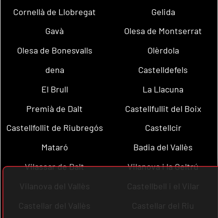
Cornellà de Llobregat
Gelida
Gavà
Olesa de Montserrat
Olesa de Bonesvalls
Olèrdola
dena
Castelldefels
El Brull
La Llacuna
Premià de Dalt
Castellfullit del Boix
Castellfollit de Riubregós
Castellcir
Mataró
Badia del Vallès
Vilassar de Dalt
Vilanova i la Geltrú
Vilanova del Vallès
Castellbell i el Vilar
Castellar del Vallès
Castellar del Riu