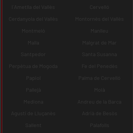
l´Ametlla del Vallès
Cervelló
Cerdanyola del Vallès
Montornès del Vallès
Montmeló
Manlleu
Malla
Malgrat de Mar
Santpedor
Santa Susanna
Perpètua de Mogoda
Fe del Penedès
Papiol
Palma de Cervelló
Pallejà
Moià
Mediona
Andreu de la Barca
Agustí de Lluçanès
Adrià de Besòs
Sallent
Palafolls