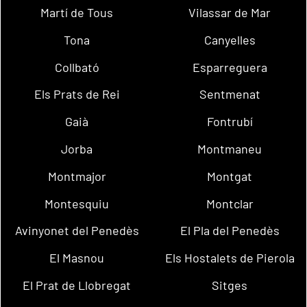
Martí de Tous
Vilassar de Mar
Tona
Canyelles
Collbató
Esparreguera
Els Prats de Rei
Sentmenat
Gaià
Fontrubí
Jorba
Montmaneu
Montmajor
Montgat
Montesquiu
Montclar
Avinyonet del Penedès
El Pla del Penedès
El Masnou
Els Hostalets de Pierola
El Prat de Llobregat
Sitges