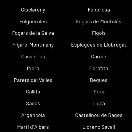
Gisclareny
Fonollosa
Folgueroles
Fogars de Montclús
Fogars de la Selva
Fígols
Figaró-Montmany
Esplugues de Llobregat
Casserres
Carme
Piera
Perafita
Parets del Vallès
Begues
Gallifa
Sora
Sagàs
Lluçà
Argençola
Castellnou de Bages
Martí d´Albars
Llorenç Savall