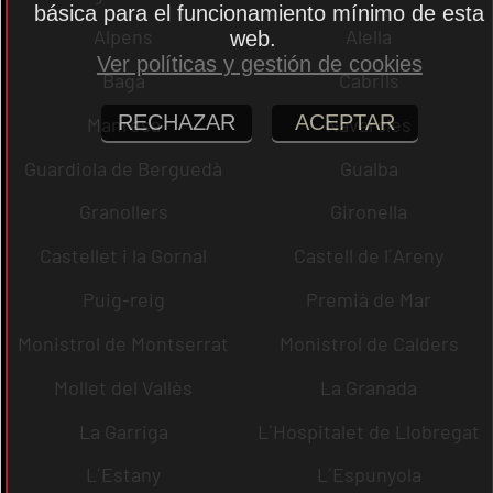
básica para el funcionamiento mínimo de esta
Alpens
Alella
web.
Ver políticas y gestión de cookies
Bagà
Cabrils
RECHAZAR
ACEPTAR
Manresa
Navarcles
Guardiola de Berguedà
Gualba
Granollers
Gironella
Castellet i la Gornal
Castell de l´Areny
Puig-reig
Premià de Mar
Monistrol de Montserrat
Monistrol de Calders
Mollet del Vallès
La Granada
La Garriga
L´Hospitalet de Llobregat
L´Estany
L´Espunyola