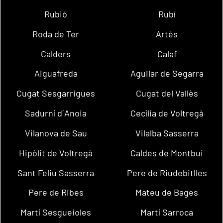
Rubió
Rubí
Roda de Ter
Artés
Calders
Calaf
Aiguafreda
Aguilar de Segarra
Cugat Sesgarrigues
Cugat del Vallès
Sadurní d´Anoia
Cecília de Voltregà
Vilanova de Sau
Vilalba Sasserra
Hipòlit de Voltregà
Caldes de Montbui
Sant Feliu Sasserra
Pere de Riudebitlles
Pere de Ribes
Mateu de Bages
Martí Sesgueioles
Martí Sarroca