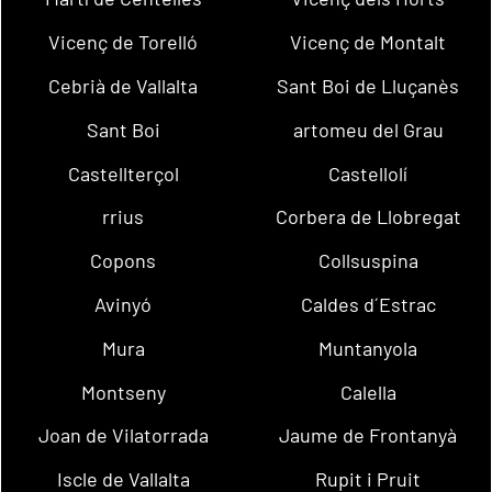
Vicenç de Torelló
Vicenç de Montalt
Cebrià de Vallalta
Sant Boi de Lluçanès
Sant Boi
artomeu del Grau
Castellterçol
Castellolí
rrius
Corbera de Llobregat
Copons
Collsuspina
Avinyó
Caldes d´Estrac
Mura
Muntanyola
Montseny
Calella
Joan de Vilatorrada
Jaume de Frontanyà
Iscle de Vallalta
Rupit i Pruit