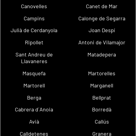
Canovelles
Canet de Mar
Campins
Calonge de Segarra
Julià de Cerdanyola
Joan Despí
Ripollet
Antoni de Vilamajor
Sant Andreu de
Matadepera
Llavaneres
Masquefa
Martorelles
Martorell
Marganell
Berga
Bellprat
Cabrera d´Anoia
Borredà
Avià
Callús
Calldetenes
Granera