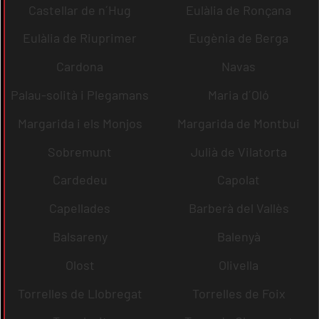
Castellar de n´Hug
Eulàlia de Ronçana
Eulàlia de Riuprimer
Eugènia de Berga
Cardona
Navas
Palau-solità i Plegamans
Maria d´Oló
Margarida i els Monjos
Margarida de Montbui
Sobremunt
Julià de Vilatorta
Cardedeu
Capolat
Capellades
Barberà del Vallès
Balsareny
Balenyà
Olost
Olivella
Torrelles de Llobregat
Torrelles de Foix