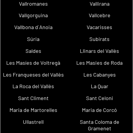
Vallromanes
Vallirana
Vallgorguina
Vallcebre
Vallbona d´Anoia
Vacarisses
Súria
Subirats
Saldes
Llinars del Vallès
Les Masíes de Voltregà
Les Masies de Roda
Les Franqueses del Vallès
Les Cabanyes
La Roca del Vallès
La Quar
Sant Climent
Sant Celoni
Maria de Martorelles
Maria de Corcó
Ullastrell
Santa Coloma de
Gramenet