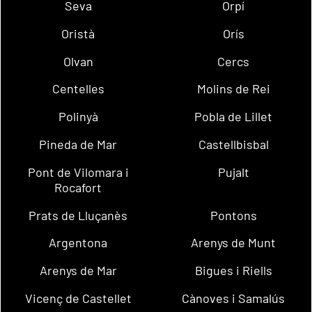
Seva
Orpí
Oristà
Orís
Olvan
Cercs
Centelles
Molins de Rei
Polinyà
Pobla de Lillet
Pineda de Mar
Castellbisbal
Pont de Vilomara i
Pujalt
Rocafort
Prats de Lluçanès
Pontons
Argentona
Arenys de Munt
Arenys de Mar
Bigues i Riells
Vicenç de Castellet
Cànoves i Samalús