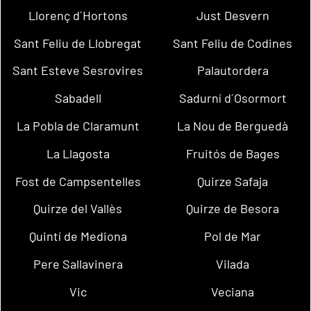
Llorenç d´Hortons
Just Desvern
Sant Feliu de Llobregat
Sant Feliu de Codines
Sant Esteve Sesrovires
Palautordera
Sabadell
Sadurní d´Osormort
La Pobla de Claramunt
La Nou de Berguedà
La Llagosta
Fruitós de Bages
Fost de Campsentelles
Quirze Safaja
Quirze del Vallès
Quirze de Besora
Quintí de Mediona
Pol de Mar
Pere Sallavinera
Vilada
Vic
Veciana