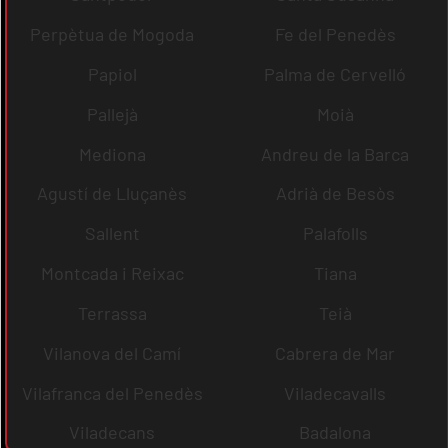
Perpètua de Mogoda
Fe del Penedès
Papiol
Palma de Cervelló
Pallejà
Moià
Mediona
Andreu de la Barca
Agustí de Lluçanès
Adrià de Besòs
Sallent
Palafolls
Montcada i Reixac
Tiana
Terrassa
Teià
Vilanova del Camí
Cabrera de Mar
Vilafranca del Penedès
Viladecavalls
Viladecans
Badalona