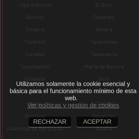
Lliçà d´Amunt
El Bruc
Dosrius
Cubelles
Tordera
Abrera
Tavertet
Tavèrnoles
Taradell
Talamanca
Tagamanent
Maria de Besora
Igualada
Gurb
Utilizamos solamente la cookie esencial y
básica para el funcionamiento mínimo de esta
Alpens
Alella
web.
Bagà
Cabrils
Ver políticas y gestión de cookies
Manresa
Navarcles
RECHAZAR
ACEPTAR
Guardiola de Berguedà
Gualba