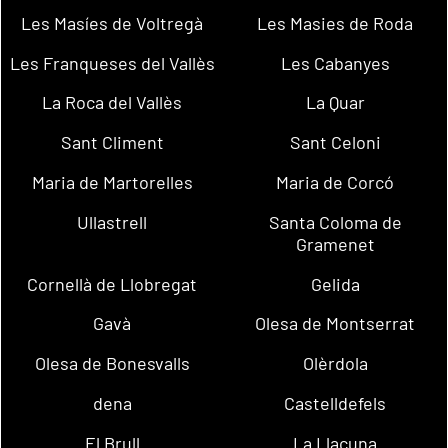
Les Masíes de Voltregà
Les Masies de Roda
Les Franqueses del Vallès
Les Cabanyes
La Roca del Vallès
La Quar
Sant Climent
Sant Celoni
Maria de Martorelles
Maria de Corcó
Ullastrell
Santa Coloma de
Gramenet
Cornellà de Llobregat
Gelida
Gavà
Olesa de Montserrat
Olesa de Bonesvalls
Olèrdola
dena
Castelldefels
El Brull
La Llacuna