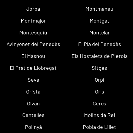
Jorba
Montmaneu
Montmajor
Montgat
Montesquiu
Montclar
Avinyonet del Penedès
El Pla del Penedès
El Masnou
Els Hostalets de Pierola
El Prat de Llobregat
Sitges
Seva
Orpí
Oristà
Orís
Olvan
Cercs
Centelles
Molins de Rei
Polinyà
Pobla de Lillet