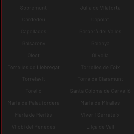
Sobremunt
Julià de Vilatorta
Cardedeu
Capolat
Capellades
Barberà del Vallès
Balsareny
Balenyà
Olost
Olivella
Torrelles de Llobregat
Torrelles de Foix
Torrelavit
Torre de Claramunt
Torelló
Santa Coloma de Cervelló
Maria de Palautordera
Maria de Miralles
Maria de Merlès
Viver i Serrateix
Vilobí del Penedès
Lliçà de Vall