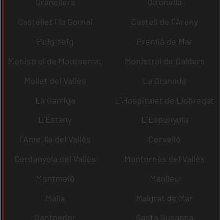
Granollers
Gironella
Castellet i la Gornal
Castell de l´Areny
Puig-reig
Premià de Mar
Monistrol de Montserrat
Monistrol de Calders
Mollet del Vallès
La Granada
La Garriga
L´Hospitalet de Llobregat
L´Estany
L´Espunyola
l´Ametlla del Vallès
Cervelló
Cerdanyola del Vallès
Montornès del Vallès
Montmeló
Manlleu
Malla
Malgrat de Mar
Santpedor
Santa Susanna