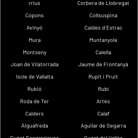
rrius
Corbera de Llobregat
Copons
Collsuspina
Avinyó
Caldes d´Estrac
Mura
Muntanyola
Montseny
Calella
Joan de Vilatorrada
Jaume de Frontanyà
Iscle de Vallalta
Rupit i Pruit
Rubió
Rubí
Roda de Ter
Artés
Calders
Calaf
Aiguafreda
Aguilar de Segarra
Cugat Sesgarrigues
Cugat del Vallès