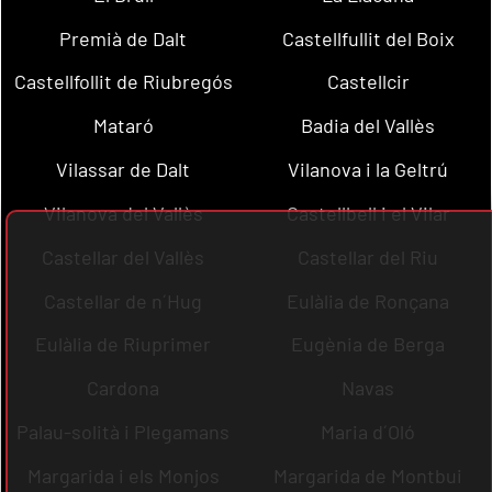
Premià de Dalt
Castellfullit del Boix
Castellfollit de Riubregós
Castellcir
Mataró
Badia del Vallès
Vilassar de Dalt
Vilanova i la Geltrú
Vilanova del Vallès
Castellbell i el Vilar
Castellar del Vallès
Castellar del Riu
Castellar de n´Hug
Eulàlia de Ronçana
Eulàlia de Riuprimer
Eugènia de Berga
Cardona
Navas
Palau-solità i Plegamans
Maria d´Oló
Margarida i els Monjos
Margarida de Montbui