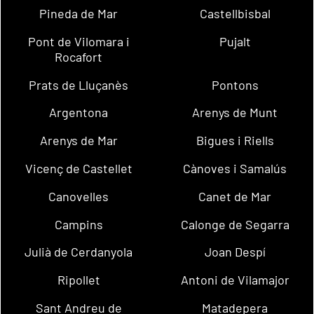
Pineda de Mar
Castellbisbal
Pont de Vilomara i
Pujalt
Rocafort
Prats de Lluçanès
Pontons
Argentona
Arenys de Munt
Arenys de Mar
Bigues i Riells
Vicenç de Castellet
Cànoves i Samalús
Canovelles
Canet de Mar
Campins
Calonge de Segarra
Julià de Cerdanyola
Joan Despí
Ripollet
Antoni de Vilamajor
Sant Andreu de
Matadepera