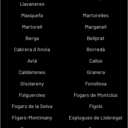
Llavaneres
Masquefa
Martorelles
Martorell
Marganell
Berga
Bellprat
Cabrera d´Anoia
Borredà
Avià
Callús
Calldetenes
Granera
Gisclareny
Fonollosa
Folgueroles
Fogars de Montclús
Fogars de la Selva
Fígols
Figaró-Montmany
Esplugues de Llobregat