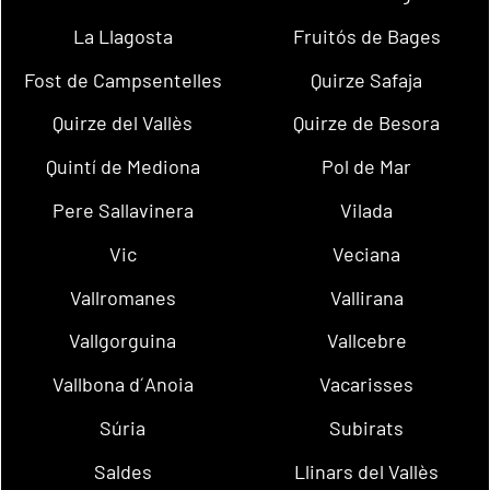
La Llagosta
Fruitós de Bages
Fost de Campsentelles
Quirze Safaja
Quirze del Vallès
Quirze de Besora
Quintí de Mediona
Pol de Mar
Pere Sallavinera
Vilada
Vic
Veciana
Vallromanes
Vallirana
Vallgorguina
Vallcebre
Vallbona d´Anoia
Vacarisses
Súria
Subirats
Saldes
Llinars del Vallès