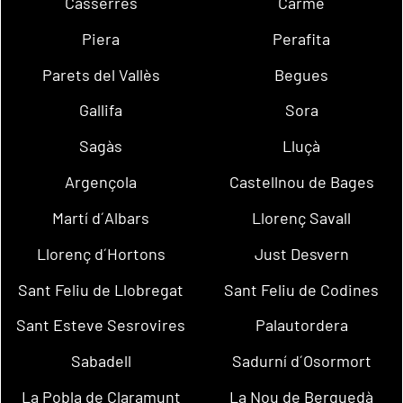
Casserres
Carme
Piera
Perafita
Parets del Vallès
Begues
Gallifa
Sora
Sagàs
Lluçà
Argençola
Castellnou de Bages
Martí d´Albars
Llorenç Savall
Llorenç d´Hortons
Just Desvern
Sant Feliu de Llobregat
Sant Feliu de Codines
Sant Esteve Sesrovires
Palautordera
Sabadell
Sadurní d´Osormort
La Pobla de Claramunt
La Nou de Berguedà