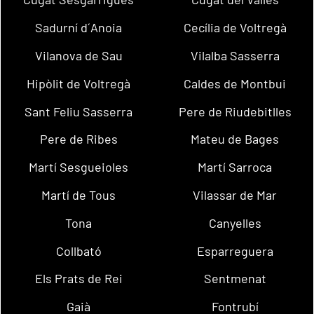
Sadurní d´Anoia
Cecília de Voltregà
Vilanova de Sau
Vilalba Sasserra
Hipòlit de Voltregà
Caldes de Montbui
Sant Feliu Sasserra
Pere de Riudebitlles
Pere de Ribes
Mateu de Bages
Martí Sesgueioles
Martí Sarroca
Martí de Tous
Vilassar de Mar
Tona
Canyelles
Collbató
Esparreguera
Els Prats de Rei
Sentmenat
Gaià
Fontrubí