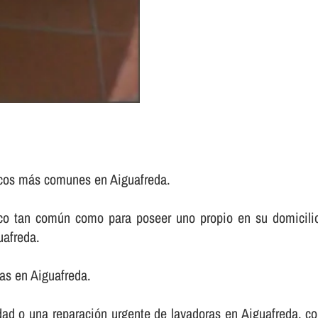
icos más comunes en Aiguafreda.
tico tan común como para poseer uno propio en su domicil
uafreda.
as en Aiguafreda.
ad o una reparación urgente de lavadoras en Aiguafreda, con