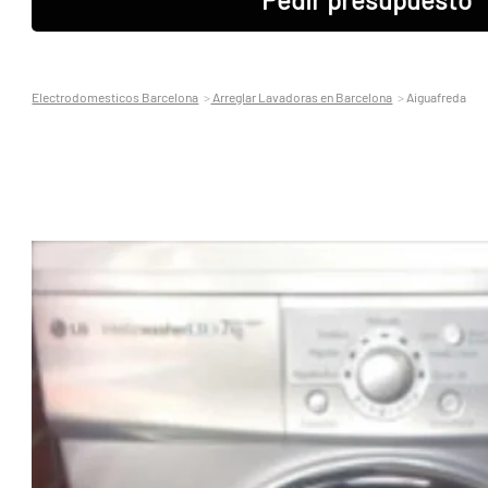
Electrodomesticos Barcelona
Arreglar Lavadoras en Barcelona
Aiguafreda