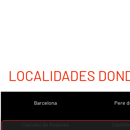
LOCALIDADES DON
Barcelona
Pere d
Castellví de Rosanes
Castellv