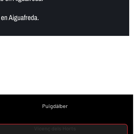
en Aiguafreda.
Puigdàlber
Vicenç dels Horts