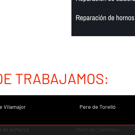
Reparación de hornos 
DE TRABAJAMOS:
e Vilamajor
Pere de Torelló
í de la Marca
Martí de Centelles