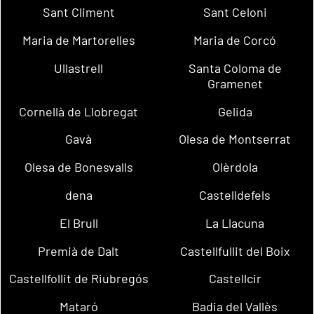
Sant Climent
Sant Celoni
Maria de Martorelles
Maria de Corcó
Ullastrell
Santa Coloma de
Gramenet
Cornellà de Llobregat
Gelida
Gavà
Olesa de Montserrat
Olesa de Bonesvalls
Olèrdola
dena
Castelldefels
El Brull
La Llacuna
Premià de Dalt
Castellfullit del Boix
Castellfollit de Riubregós
Castellcir
Mataró
Badia del Vallès