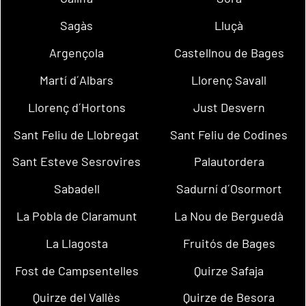
Sagàs
Lluçà
Argençola
Castellnou de Bages
Martí d´Albars
Llorenç Savall
Llorenç d´Hortons
Just Desvern
Sant Feliu de Llobregat
Sant Feliu de Codines
Sant Esteve Sesrovires
Palautordera
Sabadell
Sadurní d´Osormort
La Pobla de Claramunt
La Nou de Berguedà
La Llagosta
Fruitós de Bages
Fost de Campsentelles
Quirze Safaja
Quirze del Vallès
Quirze de Besora