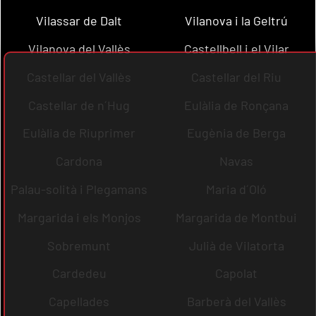
Vilassar de Dalt
Vilanova i la Geltrú
Vilanova del Vallès
Castellbell i el Vilar
Castellar del Vallès
Castellar del Riu
Castellar de n´Hug
Eulàlia de Ronçana
Eulàlia de Riuprimer
Eugènia de Berga
Cardona
Navas
Palau-solità i Plegamans
Maria d´Oló
Margarida i els Monjos
Margarida de Montbui
Sobremunt
Julià de Vilatorta
Cardedeu
Capolat
Capellades
Barberà del Vallès