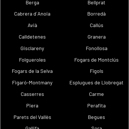
Berga
Bellprat
Cabrera d´Anoia
Borredà
Avià
Callús
Calldetenes
Granera
Gisclareny
Fonollosa
Folgueroles
Fogars de Montclús
Fogars de la Selva
Fígols
Figaró-Montmany
Esplugues de Llobregat
Casserres
Carme
Piera
Perafita
Parets del Vallès
Begues
Gallifa
Sora