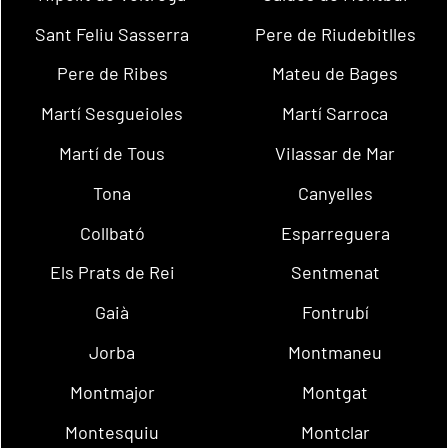
Sant Feliu Sasserra
Pere de Riudebitlles
Pere de Ribes
Mateu de Bages
Martí Sesgueioles
Martí Sarroca
Martí de Tous
Vilassar de Mar
Tona
Canyelles
Collbató
Esparreguera
Els Prats de Rei
Sentmenat
Gaià
Fontrubí
Jorba
Montmaneu
Montmajor
Montgat
Montesquiu
Montclar