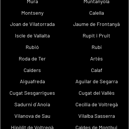
Mura
Muntanyola
Montseny
Calella
Joan de Vilatorrada
Jaume de Frontanyà
Iscle de Vallalta
Rupit i Pruit
Rubió
Rubí
Roda de Ter
Artés
Calders
Calaf
Aiguafreda
Aguilar de Segarra
Cugat Sesgarrigues
Cugat del Vallès
Sadurní d´Anoia
Cecília de Voltregà
Vilanova de Sau
Vilalba Sasserra
Hipòlit de Voltregà
Caldes de Montbui