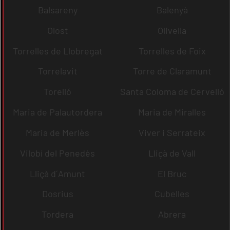
Balsareny
Balenyà
Olost
Olivella
Torrelles de Llobregat
Torrelles de Foix
Torrelavit
Torre de Claramunt
Torelló
Santa Coloma de Cervelló
Maria de Palautordera
Maria de Miralles
Maria de Merlès
Viver i Serrateix
Vilobí del Penedès
Lliçà de Vall
Lliçà d´Amunt
El Bruc
Dosrius
Cubelles
Tordera
Abrera