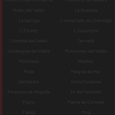
Mollet del Vallès
La Granada
La Garriga
L´Hospitalet de Llobregat
L´Estany
L´Espunyola
l´Ametlla del Vallès
Cervelló
Cerdanyola del Vallès
Montornès del Vallès
Montmeló
Manlleu
Malla
Malgrat de Mar
Santpedor
Santa Susanna
Perpètua de Mogoda
Fe del Penedès
Papiol
Palma de Cervelló
Pallejà
Moià