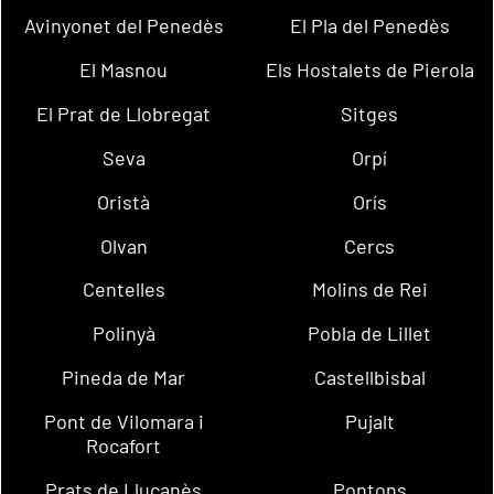
Avinyonet del Penedès
El Pla del Penedès
El Masnou
Els Hostalets de Pierola
El Prat de Llobregat
Sitges
Seva
Orpí
Oristà
Orís
Olvan
Cercs
Centelles
Molins de Rei
Polinyà
Pobla de Lillet
Pineda de Mar
Castellbisbal
Pont de Vilomara i
Pujalt
Rocafort
Prats de Lluçanès
Pontons