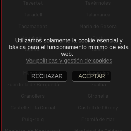
Tavertet
Tavèrnoles
Taradell
Talamanca
Tagamanent
Maria de Besora
Igualada
Gurb
Utilizamos solamente la cookie esencial y
básica para el funcionamiento mínimo de esta
Alpens
Alella
web.
Ver políticas y gestión de cookies
Bagà
Cabrils
Manresa
Navarcles
RECHAZAR
ACEPTAR
Guardiola de Berguedà
Gualba
Granollers
Gironella
Castellet i la Gornal
Castell de l´Areny
Puig-reig
Premià de Mar
Monistrol de Montserrat
Monistrol de Calders