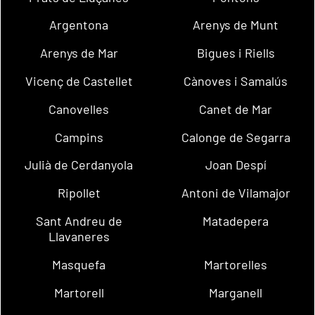
Argentona
Arenys de Munt
Arenys de Mar
Bigues i Riells
Vicenç de Castellet
Cànoves i Samalús
Canovelles
Canet de Mar
Campins
Calonge de Segarra
Julià de Cerdanyola
Joan Despí
Ripollet
Antoni de Vilamajor
Sant Andreu de
Matadepera
Llavaneres
Masquefa
Martorelles
Martorell
Marganell