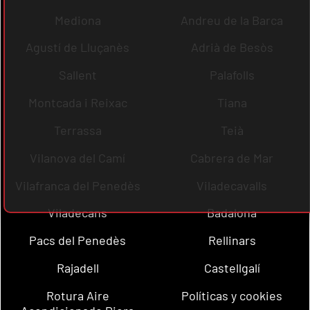
Mediona
Andreu de la Barca
Agustí de Lluçanès
Adrià de Besòs
Sallent
Palafolls
Montcada i Reixac
Tiana
Terrassa
Teià
Vilanova del Camí
Cabrera de Mar
Vilafranca del Penedès
Viladecavalls
Viladecans
Badalona
Pacs del Penedès
Rellinars
Rajadell
Castellgalí
Rotura Aire
Políticas y cookies