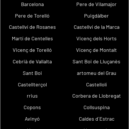
Barcelona
Pere de Vilamajor
Pere de Torelló
Puigdàlber
Castellví de Rosanes
Castellví de la Marca
Martí de Centelles
Vicenç dels Horts
Vicenç de Torelló
Vicenç de Montalt
Cebrià de Vallalta
Sant Boi de Lluçanès
Sant Boi
artomeu del Grau
Castellterçol
Castellolí
rrius
Corbera de Llobregat
Copons
Collsuspina
Avinyó
Caldes d´Estrac