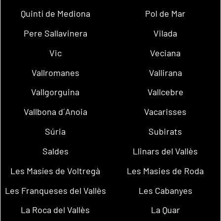
Quintí de Mediona
Pol de Mar
Pere Sallavinera
Vilada
Vic
Veciana
Vallromanes
Vallirana
Vallgorguina
Vallcebre
Vallbona d´Anoia
Vacarisses
Súria
Subirats
Saldes
Llinars del Vallès
Les Masíes de Voltregà
Les Masies de Roda
Les Franqueses del Vallès
Les Cabanyes
La Roca del Vallès
La Quar