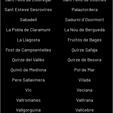
Sant Esteve Sesrovires
Palautordera
Sabadell
Sadurní d´Osormort
La Pobla de Claramunt
La Nou de Berguedà
La Llagosta
Fruitós de Bages
Fost de Campsentelles
Quirze Safaja
Quirze del Vallès
Quirze de Besora
Quintí de Mediona
Pol de Mar
Pere Sallavinera
Vilada
Vic
Veciana
Vallromanes
Vallirana
Vallgorguina
Vallcebre