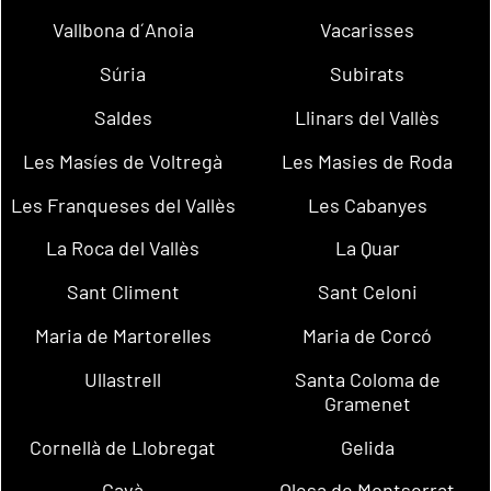
Vallbona d´Anoia
Vacarisses
Súria
Subirats
Saldes
Llinars del Vallès
Les Masíes de Voltregà
Les Masies de Roda
Les Franqueses del Vallès
Les Cabanyes
La Roca del Vallès
La Quar
Sant Climent
Sant Celoni
Maria de Martorelles
Maria de Corcó
Ullastrell
Santa Coloma de
Gramenet
Cornellà de Llobregat
Gelida
Gavà
Olesa de Montserrat