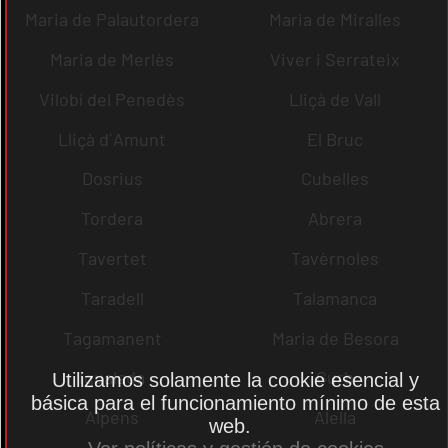
Maria de Palautordera
Maria de Miralles
Maria de Merlès
Viver i Serrateix
Vilobí del Penedès
Lliçà de Vall
Lliçà d´Amunt
El Bruc
Dosrius
Cubelles
Tordera
Abrera
Tavertet
Tavèrnoles
Taradell
Talamanca
Tagamanent
Maria de Besora
Igualada
Gurb
Utilizamos solamente la cookie esencial y
básica para el funcionamiento mínimo de esta
Alpens
Alella
web.