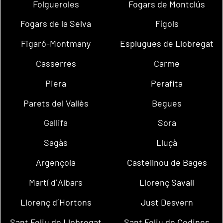
Folgueroles
Fogars de Montclús
Fogars de la Selva
Fígols
Figaró-Montmany
Esplugues de Llobregat
Casserres
Carme
Piera
Perafita
Parets del Vallès
Begues
Gallifa
Sora
Sagàs
Lluçà
Argençola
Castellnou de Bages
Martí d´Albars
Llorenç Savall
Llorenç d´Hortons
Just Desvern
Sant Feliu de Llobregat
Sant Feliu de Codines