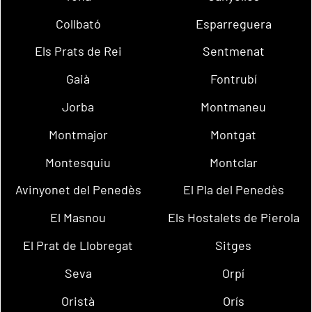
Collbató
Esparreguera
Els Prats de Rei
Sentmenat
Gaià
Fontrubí
Jorba
Montmaneu
Montmajor
Montgat
Montesquiu
Montclar
Avinyonet del Penedès
El Pla del Penedès
El Masnou
Els Hostalets de Pierola
El Prat de Llobregat
Sitges
Seva
Orpí
Oristà
Orís