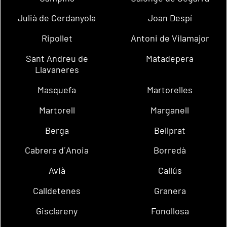
Julià de Cerdanyola
Joan Despí
Ripollet
Antoni de Vilamajor
Sant Andreu de
Matadepera
Llavaneres
Masquefa
Martorelles
Martorell
Marganell
Berga
Bellprat
Cabrera d´Anoia
Borredà
Avià
Callús
Calldetenes
Granera
Gisclareny
Fonollosa