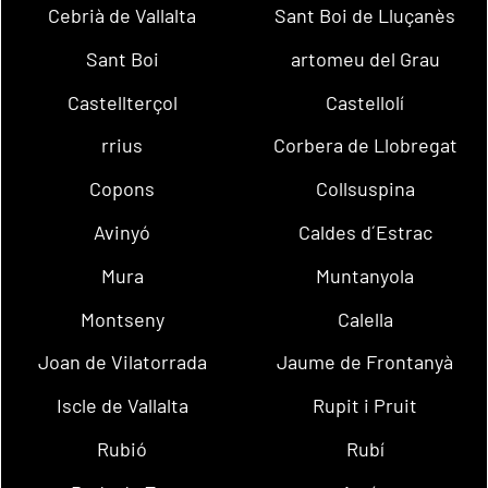
Cebrià de Vallalta
Sant Boi de Lluçanès
Sant Boi
artomeu del Grau
Castellterçol
Castellolí
rrius
Corbera de Llobregat
Copons
Collsuspina
Avinyó
Caldes d´Estrac
Mura
Muntanyola
Montseny
Calella
Joan de Vilatorrada
Jaume de Frontanyà
Iscle de Vallalta
Rupit i Pruit
Rubió
Rubí