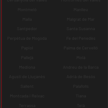
Montmeló
Manlleu
Malla
Malgrat de Mar
Santpedor
Santa Susanna
Perpètua de Mogoda
Fe del Penedès
Papiol
Palma de Cervelló
Pallejà
Moià
Mediona
Andreu de la Barca
Agustí de Lluçanès
Adrià de Besòs
Sallent
Palafolls
Montcada i Reixac
Tiana
Terrassa
Teià