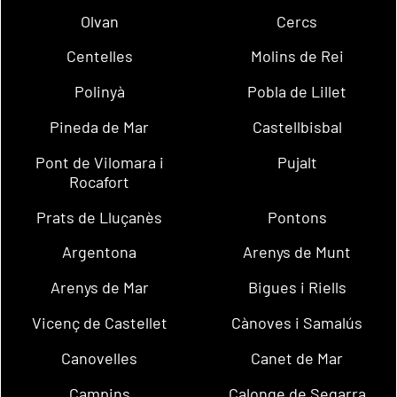
Olvan
Cercs
Centelles
Molins de Rei
Polinyà
Pobla de Lillet
Pineda de Mar
Castellbisbal
Pont de Vilomara i
Pujalt
Rocafort
Prats de Lluçanès
Pontons
Argentona
Arenys de Munt
Arenys de Mar
Bigues i Riells
Vicenç de Castellet
Cànoves i Samalús
Canovelles
Canet de Mar
Campins
Calonge de Segarra