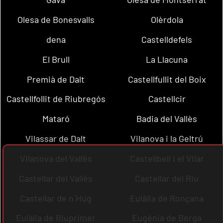
Olesa de Bonesvalls
Olèrdola
dena
Castelldefels
El Brull
La Llacuna
Premià de Dalt
Castellfullit del Boix
Castellfollit de Riubregós
Castellcir
Mataró
Badia del Vallès
Vilassar de Dalt
Vilanova i la Geltrú
Vilanova del Vallès
Castellbell i el Vilar
Castellar del Vallès
Castellar del Riu
Castellar de n´Hug
Eulàlia de Ronçana
Eulàlia de Riuprimer
Eugènia de Berga