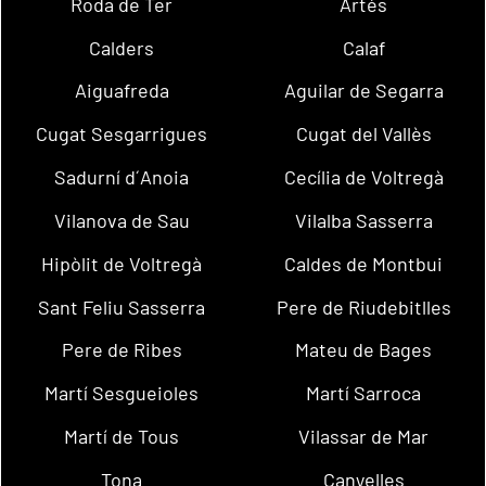
Roda de Ter
Artés
Calders
Calaf
Aiguafreda
Aguilar de Segarra
Cugat Sesgarrigues
Cugat del Vallès
Sadurní d´Anoia
Cecília de Voltregà
Vilanova de Sau
Vilalba Sasserra
Hipòlit de Voltregà
Caldes de Montbui
Sant Feliu Sasserra
Pere de Riudebitlles
Pere de Ribes
Mateu de Bages
Martí Sesgueioles
Martí Sarroca
Martí de Tous
Vilassar de Mar
Tona
Canyelles