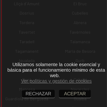
Lliçà d´Amunt
El Bruc
Dosrius
Cubelles
Tordera
Abrera
Tavertet
Tavèrnoles
Taradell
Talamanca
Tagamanent
Maria de Besora
Igualada
Gurb
Utilizamos solamente la cookie esencial y
básica para el funcionamiento mínimo de esta
Alpens
Alella
web.
Bagà
Cabrils
Ver políticas y gestión de cookies
Manresa
Navarcles
RECHAZAR
ACEPTAR
Guardiola de Berguedà
Gualba