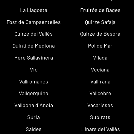
La Llagosta
Fruitós de Bages
Fost de Campsentelles
Quirze Safaja
Quirze del Vallès
Quirze de Besora
Quintí de Mediona
Pol de Mar
Pere Sallavinera
Vilada
Vic
Veciana
Vallromanes
Vallirana
Vallgorguina
Vallcebre
Vallbona d´Anoia
Vacarisses
Súria
Subirats
Saldes
Llinars del Vallès