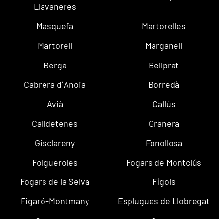
Llavaneres
Masquefa
Martorelles
Martorell
Marganell
Berga
Bellprat
Cabrera d´Anoia
Borredà
Avià
Callús
Calldetenes
Granera
Gisclareny
Fonollosa
Folgueroles
Fogars de Montclús
Fogars de la Selva
Fígols
Figaró-Montmany
Esplugues de Llobregat