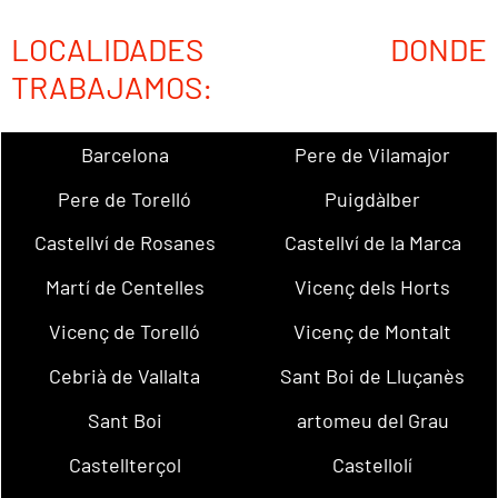
LOCALIDADES DONDE
TRABAJAMOS:
Barcelona
Pere de Vilamajor
Pere de Torelló
Puigdàlber
Castellví de Rosanes
Castellví de la Marca
Martí de Centelles
Vicenç dels Horts
Vicenç de Torelló
Vicenç de Montalt
Cebrià de Vallalta
Sant Boi de Lluçanès
Sant Boi
artomeu del Grau
Castellterçol
Castellolí