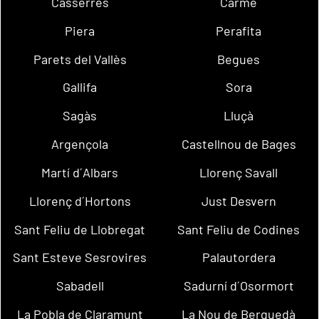
Casserres
Carme
Piera
Perafita
Parets del Vallès
Begues
Gallifa
Sora
Sagàs
Lluçà
Argençola
Castellnou de Bages
Martí d´Albars
Llorenç Savall
Llorenç d´Hortons
Just Desvern
Sant Feliu de Llobregat
Sant Feliu de Codines
Sant Esteve Sesrovires
Palautordera
Sabadell
Sadurní d´Osormort
La Pobla de Claramunt
La Nou de Berguedà