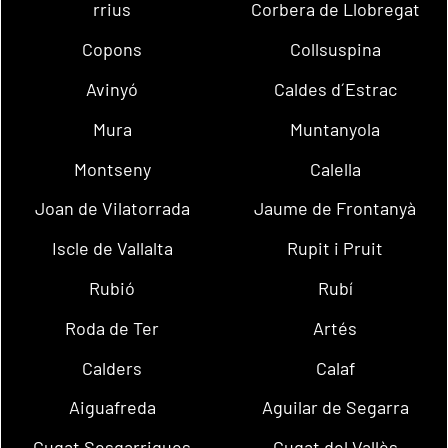
rrius
Corbera de Llobregat
Copons
Collsuspina
Avinyó
Caldes d´Estrac
Mura
Muntanyola
Montseny
Calella
Joan de Vilatorrada
Jaume de Frontanyà
Iscle de Vallalta
Rupit i Pruit
Rubió
Rubí
Roda de Ter
Artés
Calders
Calaf
Aiguafreda
Aguilar de Segarra
Cugat Sesgarrigues
Cugat del Vallès