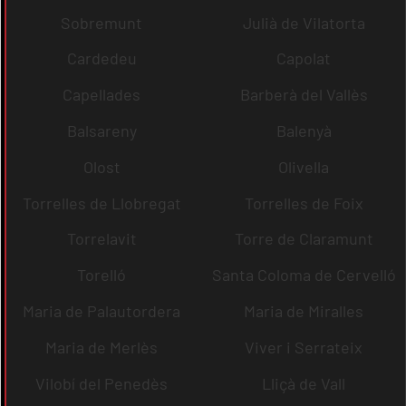
Sobremunt
Julià de Vilatorta
Cardedeu
Capolat
Capellades
Barberà del Vallès
Balsareny
Balenyà
Olost
Olivella
Torrelles de Llobregat
Torrelles de Foix
Torrelavit
Torre de Claramunt
Torelló
Santa Coloma de Cervelló
Maria de Palautordera
Maria de Miralles
Maria de Merlès
Viver i Serrateix
Vilobí del Penedès
Lliçà de Vall