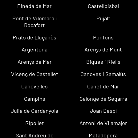
Pineda de Mar
Castellbisbal
Pont de Vilomara i
Pujalt
Rocafort
Prats de Lluçanès
Pontons
Argentona
Arenys de Munt
Arenys de Mar
Bigues i Riells
Vicenç de Castellet
Cànoves i Samalús
Canovelles
Canet de Mar
Campins
Calonge de Segarra
Julià de Cerdanyola
Joan Despí
Ripollet
Antoni de Vilamajor
Sant Andreu de
Matadepera