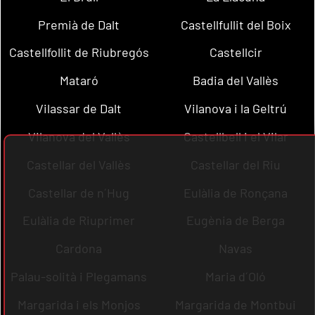
Premià de Dalt
Castellfullit del Boix
Castellfollit de Riubregós
Castellcir
Mataró
Badia del Vallès
Vilassar de Dalt
Vilanova i la Geltrú
Vilanova del Vallès
Castellbell i el Vilar
Castellar del Vallès
Castellar del Riu
Castellar de n´Hug
Eulàlia de Ronçana
Eulàlia de Riuprimer
Eugènia de Berga
Cardona
Navas
Palau-solità i Plegamans
Maria d´Oló
Margarida i els Monjos
Margarida de Montbui