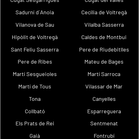
Sadurní d´Anoia
Cecília de Voltregà
Vilanova de Sau
Vilalba Sasserra
Hipòlit de Voltregà
Caldes de Montbui
Sant Feliu Sasserra
Pere de Riudebitlles
Pere de Ribes
Mateu de Bages
Martí Sesgueioles
Martí Sarroca
Martí de Tous
Vilassar de Mar
Tona
Canyelles
Collbató
Esparreguera
Els Prats de Rei
Sentmenat
Gaià
Fontrubí