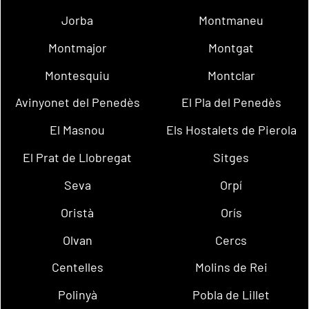
Jorba
Montmaneu
Montmajor
Montgat
Montesquiu
Montclar
Avinyonet del Penedès
El Pla del Penedès
El Masnou
Els Hostalets de Pierola
El Prat de Llobregat
Sitges
Seva
Orpí
Oristà
Orís
Olvan
Cercs
Centelles
Molins de Rei
Polinyà
Pobla de Lillet