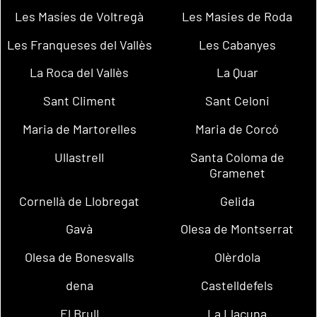
Les Masíes de Voltregà
Les Masies de Roda
Les Franqueses del Vallès
Les Cabanyes
La Roca del Vallès
La Quar
Sant Climent
Sant Celoni
Maria de Martorelles
Maria de Corcó
Ullastrell
Santa Coloma de
Gramenet
Cornellà de Llobregat
Gelida
Gavà
Olesa de Montserrat
Olesa de Bonesvalls
Olèrdola
dena
Castelldefels
El Brull
La Llacuna