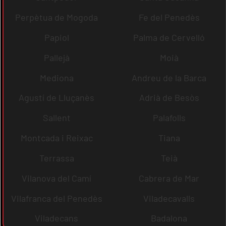
Perpètua de Mogoda
Fe del Penedès
Papiol
Palma de Cervelló
Pallejà
Moià
Mediona
Andreu de la Barca
Agustí de Lluçanès
Adrià de Besòs
Sallent
Palafolls
Montcada i Reixac
Tiana
Terrassa
Teià
Vilanova del Camí
Cabrera de Mar
Vilafranca del Penedès
Viladecavalls
Viladecans
Badalona