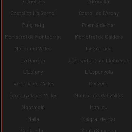
Granollers
Gironella
Castellet i la Gornal
Castell de l´Areny
Puig-reig
Premià de Mar
Monistrol de Montserrat
Monistrol de Calders
Mollet del Vallès
La Granada
La Garriga
L´Hospitalet de Llobregat
L´Estany
L´Espunyola
l´Ametlla del Vallès
Cervelló
Cerdanyola del Vallès
Montornès del Vallès
Montmeló
Manlleu
Malla
Malgrat de Mar
Santpedor
Santa Susanna