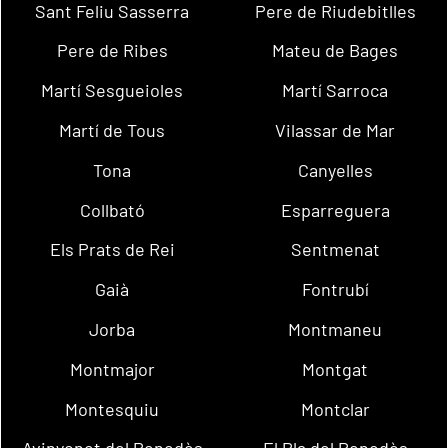
Sant Feliu Sasserra
Pere de Riudebitlles
Pere de Ribes
Mateu de Bages
Martí Sesgueioles
Martí Sarroca
Martí de Tous
Vilassar de Mar
Tona
Canyelles
Collbató
Esparreguera
Els Prats de Rei
Sentmenat
Gaià
Fontrubí
Jorba
Montmaneu
Montmajor
Montgat
Montesquiu
Montclar