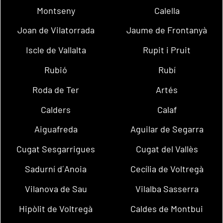
Montseny
Calella
Joan de Vilatorrada
Jaume de Frontanyà
Iscle de Vallalta
Rupit i Pruit
Rubió
Rubí
Roda de Ter
Artés
Calders
Calaf
Aiguafreda
Aguilar de Segarra
Cugat Sesgarrigues
Cugat del Vallès
Sadurní d´Anoia
Cecília de Voltregà
Vilanova de Sau
Vilalba Sasserra
Hipòlit de Voltregà
Caldes de Montbui