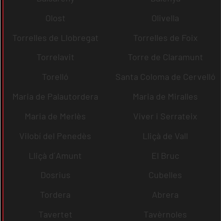
Olost
Olivella
Torrelles de Llobregat
Torrelles de Foix
Torrelavit
Torre de Claramunt
Torelló
Santa Coloma de Cervelló
Maria de Palautordera
Maria de Miralles
Maria de Merlès
Viver i Serrateix
Vilobí del Penedès
Lliçà de Vall
Lliçà d´Amunt
El Bruc
Dosrius
Cubelles
Tordera
Abrera
Tavertet
Tavèrnoles