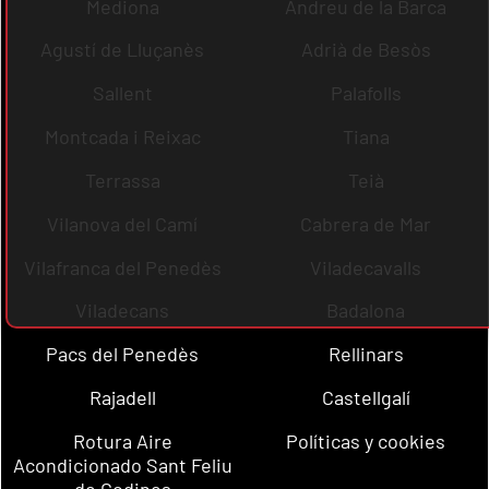
Mediona
Andreu de la Barca
Agustí de Lluçanès
Adrià de Besòs
Sallent
Palafolls
Montcada i Reixac
Tiana
Terrassa
Teià
Vilanova del Camí
Cabrera de Mar
Vilafranca del Penedès
Viladecavalls
Viladecans
Badalona
Pacs del Penedès
Rellinars
Rajadell
Castellgalí
Rotura Aire
Políticas y cookies
Acondicionado Sant Feliu
de Codines