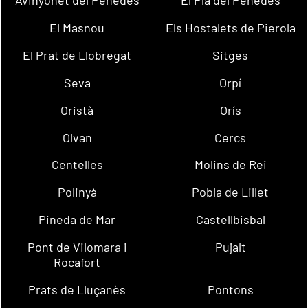
Avinyonet del Penedès
El Pla del Penedès
El Masnou
Els Hostalets de Pierola
El Prat de Llobregat
Sitges
Seva
Orpí
Oristà
Orís
Olvan
Cercs
Centelles
Molins de Rei
Polinyà
Pobla de Lillet
Pineda de Mar
Castellbisbal
Pont de Vilomara i
Pujalt
Rocafort
Prats de Lluçanès
Pontons