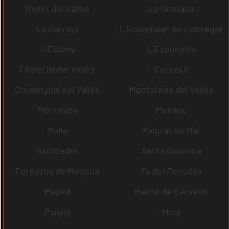
Mollet del Vallès
La Granada
La Garriga
L´Hospitalet de Llobregat
L´Estany
L´Espunyola
l´Ametlla del Vallès
Cervelló
Cerdanyola del Vallès
Montornès del Vallès
Montmeló
Manlleu
Malla
Malgrat de Mar
Santpedor
Santa Susanna
Perpètua de Mogoda
Fe del Penedès
Papiol
Palma de Cervelló
Pallejà
Moià