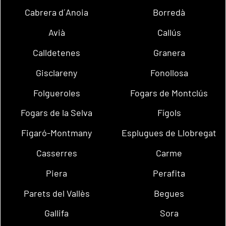
Cabrera d´Anoia
Borredà
Avià
Callús
Calldetenes
Granera
Gisclareny
Fonollosa
Folgueroles
Fogars de Montclús
Fogars de la Selva
Fígols
Figaró-Montmany
Esplugues de Llobregat
Casserres
Carme
Piera
Perafita
Parets del Vallès
Begues
Gallifa
Sora