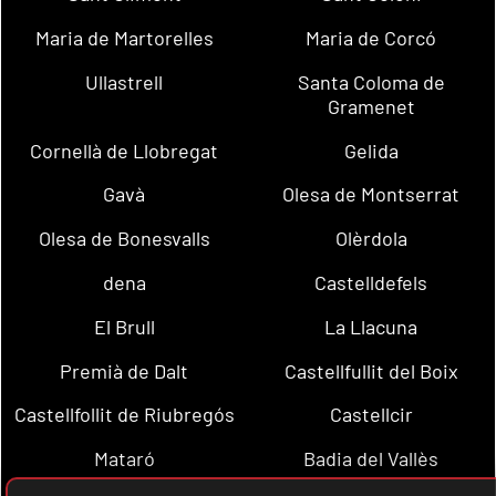
Maria de Martorelles
Maria de Corcó
Ullastrell
Santa Coloma de
Gramenet
Cornellà de Llobregat
Gelida
Gavà
Olesa de Montserrat
Olesa de Bonesvalls
Olèrdola
dena
Castelldefels
El Brull
La Llacuna
Premià de Dalt
Castellfullit del Boix
Castellfollit de Riubregós
Castellcir
Mataró
Badia del Vallès