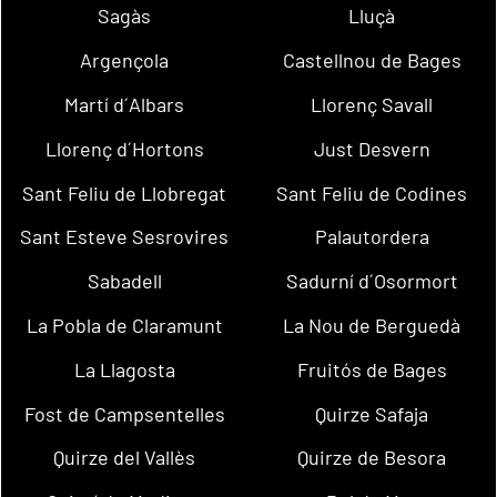
Sagàs
Lluçà
Argençola
Castellnou de Bages
Martí d´Albars
Llorenç Savall
Llorenç d´Hortons
Just Desvern
Sant Feliu de Llobregat
Sant Feliu de Codines
Sant Esteve Sesrovires
Palautordera
Sabadell
Sadurní d´Osormort
La Pobla de Claramunt
La Nou de Berguedà
La Llagosta
Fruitós de Bages
Fost de Campsentelles
Quirze Safaja
Quirze del Vallès
Quirze de Besora