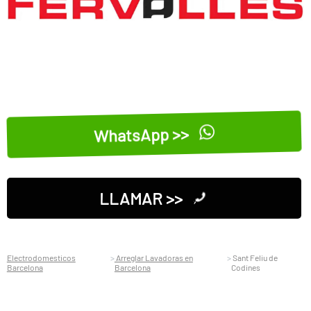
WhatsApp >>
LLAMAR >>
Electrodomesticos
Arreglar Lavadoras en
Sant Feliu de
Barcelona
Barcelona
Codines