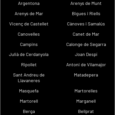
Argentona
Arenys de Munt
Arenys de Mar
Bigues i Riells
Vicenç de Castellet
Cànoves i Samalús
Canovelles
Canet de Mar
Campins
Calonge de Segarra
Julià de Cerdanyola
Joan Despí
Ripollet
Antoni de Vilamajor
Sant Andreu de
Matadepera
Llavaneres
Masquefa
Martorelles
Martorell
Marganell
Berga
Bellprat