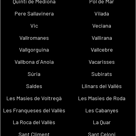
Quintí de Mediona
Pol de Mar
Pere Sallavinera
Vilada
Vic
Veciana
Vallromanes
Vallirana
Vallgorguina
Vallcebre
Vallbona d´Anoia
Vacarisses
Súria
Subirats
Saldes
Llinars del Vallès
Les Masíes de Voltregà
Les Masies de Roda
Les Franqueses del Vallès
Les Cabanyes
La Roca del Vallès
La Quar
Sant Climent
Sant Celoni