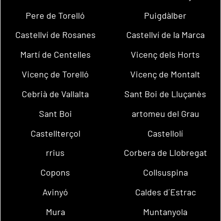
Pere de Torelló
Puigdàlber
Castellví de Rosanes
Castellví de la Marca
Martí de Centelles
Vicenç dels Horts
Vicenç de Torelló
Vicenç de Montalt
Cebrià de Vallalta
Sant Boi de Lluçanès
Sant Boi
artomeu del Grau
Castellterçol
Castellolí
rrius
Corbera de Llobregat
Copons
Collsuspina
Avinyó
Caldes d´Estrac
Mura
Muntanyola