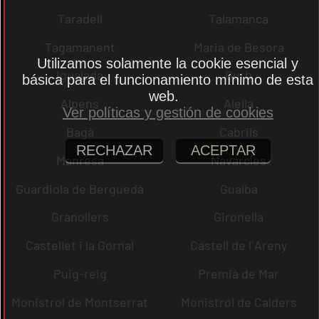
Taradell
Talamanca
Tagamanent
Maria de Besora
Utilizamos solamente la cookie esencial y
Igualada
Gurb
básica para el funcionamiento mínimo de esta
web.
Alpens
Alella
Ver políticas y gestión de cookies
Bagà
Cabrils
RECHAZAR
ACEPTAR
Manresa
Navarcles
Guardiola de Berguedà
Gualba
Granollers
Gironella
Castellet i la Gornal
Castell de l´Areny
Puig-reig
Premià de Mar
Monistrol de Montserrat
Monistrol de Calders