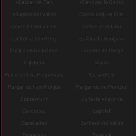
Vilassar de Dalt
Vilanova i la Geltrú
Vilanova del Vallès
Castellbell i el Vilar
Castellar del Vallès
Castellar del Riu
Castellar de n´Hug
Eulàlia de Ronçana
Eulàlia de Riuprimer
Eugènia de Berga
Cardona
Navas
Palau-solità i Plegamans
Maria d´Oló
Margarida i els Monjos
Margarida de Montbui
Sobremunt
Julià de Vilatorta
Cardedeu
Capolat
Capellades
Barberà del Vallès
Balsareny
Balenyà