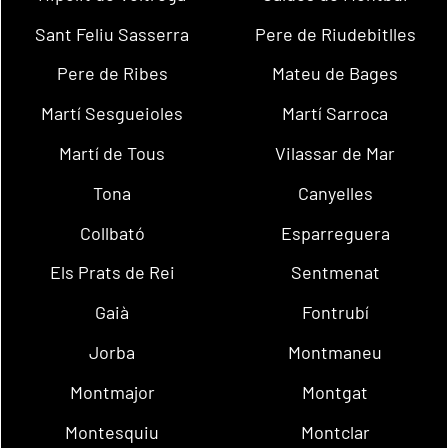
Sant Feliu Sasserra
Pere de Riudebitlles
Pere de Ribes
Mateu de Bages
Martí Sesgueioles
Martí Sarroca
Martí de Tous
Vilassar de Mar
Tona
Canyelles
Collbató
Esparreguera
Els Prats de Rei
Sentmenat
Gaià
Fontrubí
Jorba
Montmaneu
Montmajor
Montgat
Montesquiu
Montclar