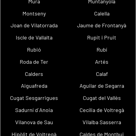
Mura
Muntanyola
Montseny
Calella
Joan de Vilatorrada
Jaume de Frontanyà
Iscle de Vallalta
Rupit i Pruit
Rubió
Rubí
Roda de Ter
Artés
Calders
Calaf
Aiguafreda
Aguilar de Segarra
Cugat Sesgarrigues
Cugat del Vallès
Sadurní d´Anoia
Cecília de Voltregà
Vilanova de Sau
Vilalba Sasserra
Hipòlit de Voltregà
Caldes de Montbui