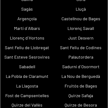
Sagàs
Lluçà
Argençola
Castellnou de Bages
Martí d´Albars
Llorenç Savall
Llorenç d´Hortons
Just Desvern
Sant Feliu de Llobregat
Sant Feliu de Codines
Sant Esteve Sesrovires
Palautordera
Sabadell
Sadurní d´Osormort
La Pobla de Claramunt
La Nou de Berguedà
La Llagosta
Fruitós de Bages
Fost de Campsentelles
Quirze Safaja
Quirze del Vallès
Quirze de Besora