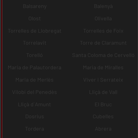
Balsareny
Balenyà
Olost
Olivella
Torrelles de Llobregat
Torrelles de Foix
Torrelavit
Torre de Claramunt
Torelló
Santa Coloma de Cervelló
Maria de Palautordera
Maria de Miralles
Maria de Merlès
Viver i Serrateix
Vilobí del Penedès
Lliçà de Vall
Lliçà d´Amunt
El Bruc
Dosrius
Cubelles
Tordera
Abrera