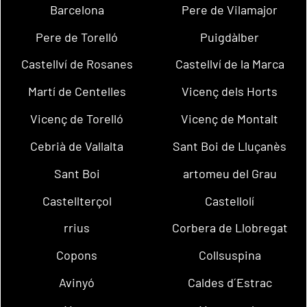
Barcelona
Pere de Vilamajor
Pere de Torelló
Puigdàlber
Castellví de Rosanes
Castellví de la Marca
Martí de Centelles
Vicenç dels Horts
Vicenç de Torelló
Vicenç de Montalt
Cebrià de Vallalta
Sant Boi de Lluçanès
Sant Boi
artomeu del Grau
Castellterçol
Castellolí
rrius
Corbera de Llobregat
Copons
Collsuspina
Avinyó
Caldes d´Estrac