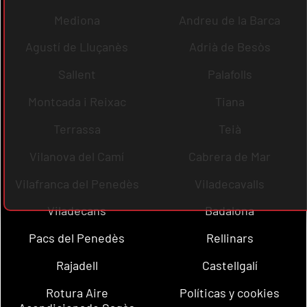
Mediona
Andreu de la Barca
Agustí de Lluçanès
Adrià de Besòs
Sallent
Palafolls
Montcada i Reixac
Tiana
Terrassa
Teià
Vilanova del Camí
Cabrera de Mar
Vilafranca del Penedès
Viladecavalls
Viladecans
Badalona
Pacs del Penedès
Rellinars
Rajadell
Castellgalí
Rotura Aire
Políticas y cookies