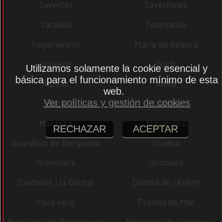
Tavertet
Tavèrnoles
Taradell
Talamanca
Tagamanent
Maria de Besora
Igualada
Gurb
Utilizamos solamente la cookie esencial y
básica para el funcionamiento mínimo de esta
Alpens
Alella
web.
Ver políticas y gestión de cookies
Bagà
Cabrils
Manresa
Navarcles
RECHAZAR
ACEPTAR
Guardiola de Berguedà
Gualba
Granollers
Gironella
Castellet i la Gornal
Castell de l´Areny
Puig-reig
Premià de Mar
Monistrol de Montserrat
Monistrol de Calders