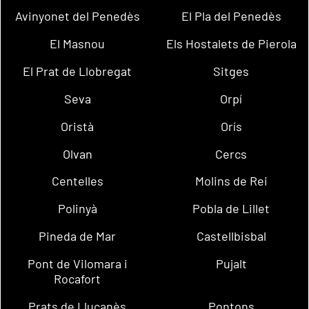
Avinyonet del Penedès
El Pla del Penedès
El Masnou
Els Hostalets de Pierola
El Prat de Llobregat
Sitges
Seva
Orpí
Oristà
Orís
Olvan
Cercs
Centelles
Molins de Rei
Polinyà
Pobla de Lillet
Pineda de Mar
Castellbisbal
Pont de Vilomara i
Pujalt
Rocafort
Prats de Lluçanès
Pontons