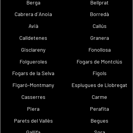
Berga
Bellprat
Cabrera d´Anoia
Borredà
Avià
Callús
Calldetenes
Granera
Gisclareny
Fonollosa
Folgueroles
Fogars de Montclús
Fogars de la Selva
Fígols
Figaró-Montmany
Esplugues de Llobregat
Casserres
Carme
Piera
Perafita
Parets del Vallès
Begues
Gallifa
Sora