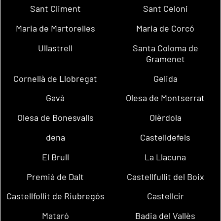
Sant Climent
Sant Celoni
Maria de Martorelles
Maria de Corcó
Ullastrell
Santa Coloma de
Gramenet
Cornellà de Llobregat
Gelida
Gavà
Olesa de Montserrat
Olesa de Bonesvalls
Olèrdola
dena
Castelldefels
El Brull
La Llacuna
Premià de Dalt
Castellfullit del Boix
Castellfollit de Riubregós
Castellcir
Mataró
Badia del Vallès