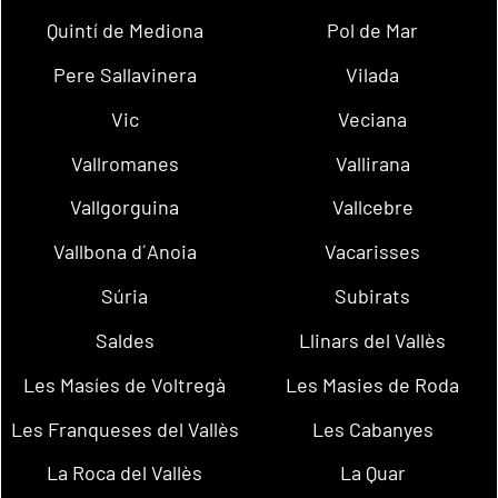
Quintí de Mediona
Pol de Mar
Pere Sallavinera
Vilada
Vic
Veciana
Vallromanes
Vallirana
Vallgorguina
Vallcebre
Vallbona d´Anoia
Vacarisses
Súria
Subirats
Saldes
Llinars del Vallès
Les Masíes de Voltregà
Les Masies de Roda
Les Franqueses del Vallès
Les Cabanyes
La Roca del Vallès
La Quar