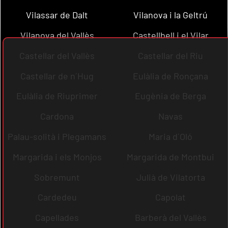
Vilassar de Dalt
Vilanova i la Geltrú
Vilanova del Vallès
Castellbell i el Vilar
Castellar del Vallès
Castellar del Riu
Castellar de n´Hug
Eulàlia de Ronçana
Eulàlia de Riuprimer
Eugènia de Berga
Cardona
Navas
Palau-solità i Plegamans
Maria d´Oló
Margarida i els Monjos
Margarida de Montbui
Sobremunt
Julià de Vilatorta
Cardedeu
Capolat
Capellades
Barberà del Vallès