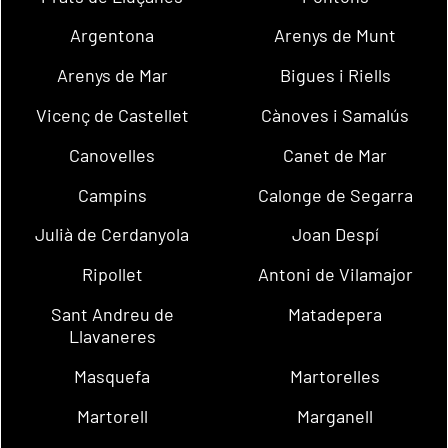
Argentona
Arenys de Munt
Arenys de Mar
Bigues i Riells
Vicenç de Castellet
Cànoves i Samalús
Canovelles
Canet de Mar
Campins
Calonge de Segarra
Julià de Cerdanyola
Joan Despí
Ripollet
Antoni de Vilamajor
Sant Andreu de
Matadepera
Llavaneres
Masquefa
Martorelles
Martorell
Marganell