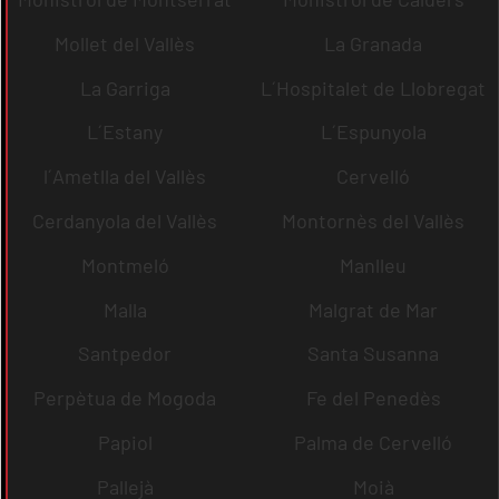
Mollet del Vallès
La Granada
La Garriga
L´Hospitalet de Llobregat
L´Estany
L´Espunyola
l´Ametlla del Vallès
Cervelló
Cerdanyola del Vallès
Montornès del Vallès
Montmeló
Manlleu
Malla
Malgrat de Mar
Santpedor
Santa Susanna
Perpètua de Mogoda
Fe del Penedès
Papiol
Palma de Cervelló
Pallejà
Moià