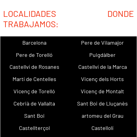
LOCALIDADES DONDE
TRABAJAMOS:
Barcelona
Pere de Vilamajor
Pere de Torelló
Puigdàlber
Castellví de Rosanes
Castellví de la Marca
Martí de Centelles
Vicenç dels Horts
Vicenç de Torelló
Vicenç de Montalt
Cebrià de Vallalta
Sant Boi de Lluçanès
Sant Boi
artomeu del Grau
Castellterçol
Castellolí