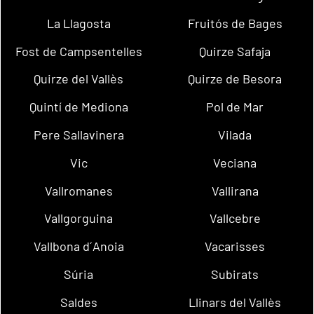
La Llagosta
Fruitós de Bages
Fost de Campsentelles
Quirze Safaja
Quirze del Vallès
Quirze de Besora
Quintí de Mediona
Pol de Mar
Pere Sallavinera
Vilada
Vic
Veciana
Vallromanes
Vallirana
Vallgorguina
Vallcebre
Vallbona d´Anoia
Vacarisses
Súria
Subirats
Saldes
Llinars del Vallès