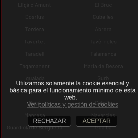
Lliçà d´Amunt
El Bruc
Dosrius
Cubelles
Tordera
Abrera
Tavertet
Tavèrnoles
Taradell
Talamanca
Tagamanent
Maria de Besora
Igualada
Gurb
Utilizamos solamente la cookie esencial y
básica para el funcionamiento mínimo de esta
Alpens
Alella
web.
Bagà
Cabrils
Ver políticas y gestión de cookies
Manresa
Navarcles
RECHAZAR
ACEPTAR
Guardiola de Berguedà
Gualba