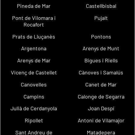
Pineda de Mar
Castellbisbal
Pont de Vilomara i
Pujalt
Rocafort
Prats de Lluçanès
Pontons
Argentona
Arenys de Munt
Arenys de Mar
Bigues i Riells
Vicenç de Castellet
Cànoves i Samalús
Canovelles
Canet de Mar
Campins
Calonge de Segarra
Julià de Cerdanyola
Joan Despí
Ripollet
Antoni de Vilamajor
Sant Andreu de
Matadepera