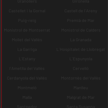
Granollers
Gironella
Castellet i la Gornal
Castell de l´Areny
Puig-reig
Premià de Mar
Monistrol de Montserrat
Monistrol de Calders
Mollet del Vallès
La Granada
La Garriga
L´Hospitalet de Llobregat
L´Estany
L´Espunyola
l´Ametlla del Vallès
Cervelló
Cerdanyola del Vallès
Montornès del Vallès
Montmeló
Manlleu
Malla
Malgrat de Mar
Santpedor
Santa Susanna