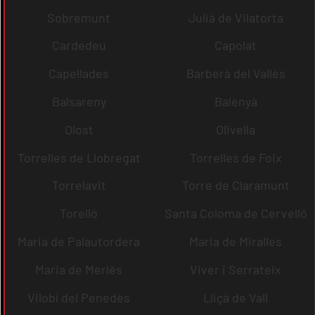
Sobremunt
Julià de Vilatorta
Cardedeu
Capolat
Capellades
Barberà del Vallès
Balsareny
Balenyà
Olost
Olivella
Torrelles de Llobregat
Torrelles de Foix
Torrelavit
Torre de Claramunt
Torelló
Santa Coloma de Cervelló
Maria de Palautordera
Maria de Miralles
Maria de Merlès
Viver i Serrateix
Vilobí del Penedès
Lliçà de Vall