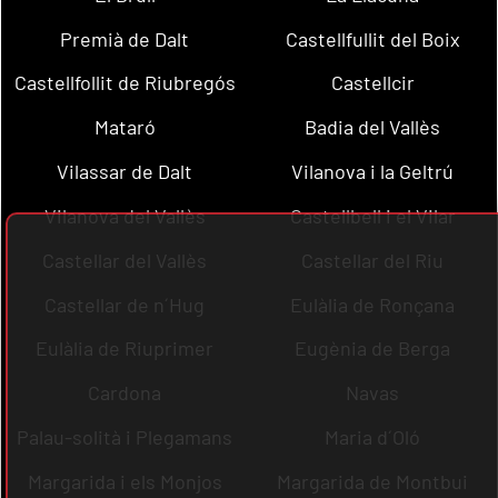
Premià de Dalt
Castellfullit del Boix
Castellfollit de Riubregós
Castellcir
Mataró
Badia del Vallès
Vilassar de Dalt
Vilanova i la Geltrú
Vilanova del Vallès
Castellbell i el Vilar
Castellar del Vallès
Castellar del Riu
Castellar de n´Hug
Eulàlia de Ronçana
Eulàlia de Riuprimer
Eugènia de Berga
Cardona
Navas
Palau-solità i Plegamans
Maria d´Oló
Margarida i els Monjos
Margarida de Montbui