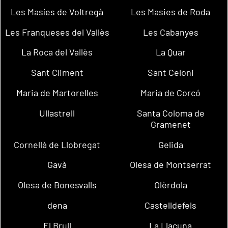
Les Masíes de Voltregà
Les Masies de Roda
Les Franqueses del Vallès
Les Cabanyes
La Roca del Vallès
La Quar
Sant Climent
Sant Celoni
Maria de Martorelles
Maria de Corcó
Ullastrell
Santa Coloma de
Gramenet
Cornellà de Llobregat
Gelida
Gavà
Olesa de Montserrat
Olesa de Bonesvalls
Olèrdola
dena
Castelldefels
El Brull
La Llacuna