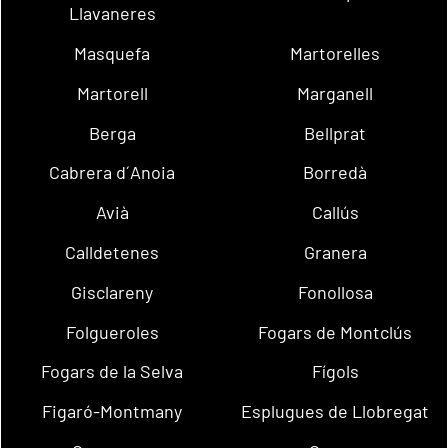
Llavaneres
Masquefa
Martorelles
Martorell
Marganell
Berga
Bellprat
Cabrera d´Anoia
Borredà
Avià
Callús
Calldetenes
Granera
Gisclareny
Fonollosa
Folgueroles
Fogars de Montclús
Fogars de la Selva
Fígols
Figaró-Montmany
Esplugues de Llobregat