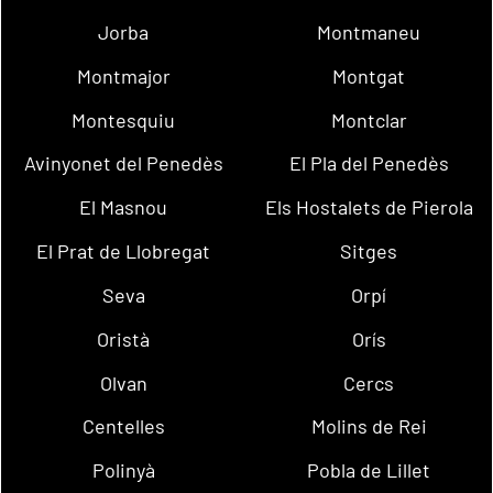
Jorba
Montmaneu
Montmajor
Montgat
Montesquiu
Montclar
Avinyonet del Penedès
El Pla del Penedès
El Masnou
Els Hostalets de Pierola
El Prat de Llobregat
Sitges
Seva
Orpí
Oristà
Orís
Olvan
Cercs
Centelles
Molins de Rei
Polinyà
Pobla de Lillet