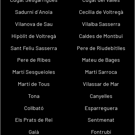
Sadurní d´Anoia
Cecília de Voltregà
Vilanova de Sau
Vilalba Sasserra
Hipòlit de Voltregà
Caldes de Montbui
Sant Feliu Sasserra
Pere de Riudebitlles
Pere de Ribes
Mateu de Bages
Martí Sesgueioles
Martí Sarroca
Martí de Tous
Vilassar de Mar
Tona
Canyelles
Collbató
Esparreguera
Els Prats de Rei
Sentmenat
Gaià
Fontrubí