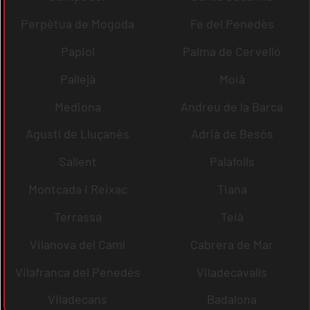
Perpètua de Mogoda
Fe del Penedès
Papiol
Palma de Cervelló
Pallejà
Moià
Mediona
Andreu de la Barca
Agustí de Lluçanès
Adrià de Besòs
Sallent
Palafolls
Montcada i Reixac
Tiana
Terrassa
Teià
Vilanova del Camí
Cabrera de Mar
Vilafranca del Penedès
Viladecavalls
Viladecans
Badalona