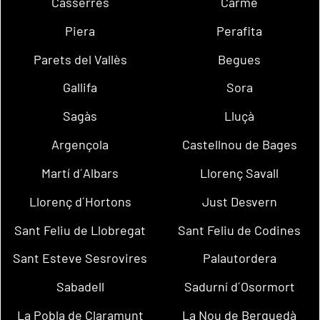
Casserres
Carme
Piera
Perafita
Parets del Vallès
Begues
Gallifa
Sora
Sagàs
Lluçà
Argençola
Castellnou de Bages
Martí d´Albars
Llorenç Savall
Llorenç d´Hortons
Just Desvern
Sant Feliu de Llobregat
Sant Feliu de Codines
Sant Esteve Sesrovires
Palautordera
Sabadell
Sadurní d´Osormort
La Pobla de Claramunt
La Nou de Berguedà