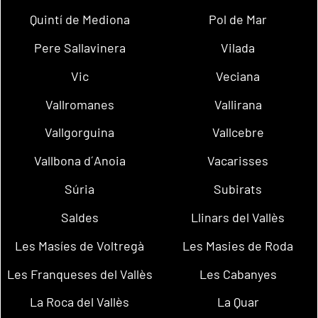
Quintí de Mediona
Pol de Mar
Pere Sallavinera
Vilada
Vic
Veciana
Vallromanes
Vallirana
Vallgorguina
Vallcebre
Vallbona d´Anoia
Vacarisses
Súria
Subirats
Saldes
Llinars del Vallès
Les Masíes de Voltregà
Les Masies de Roda
Les Franqueses del Vallès
Les Cabanyes
La Roca del Vallès
La Quar