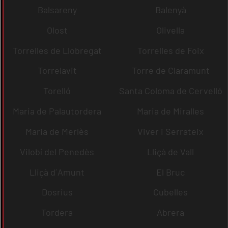
Balsareny
Balenyà
Olost
Olivella
Torrelles de Llobregat
Torrelles de Foix
Torrelavit
Torre de Claramunt
Torelló
Santa Coloma de Cervelló
Maria de Palautordera
Maria de Miralles
Maria de Merlès
Viver i Serrateix
Vilobí del Penedès
Lliçà de Vall
Lliçà d´Amunt
El Bruc
Dosrius
Cubelles
Tordera
Abrera