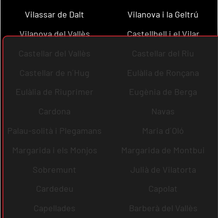
Vilassar de Dalt
Vilanova i la Geltrú
Vilanova del Vallès
Castellbell i el Vilar
Castellar del Vallès
Castellar del Riu
Castellar de n´Hug
Eulàlia de Ronçana
Eulàlia de Riuprimer
Eugènia de Berga
Cardona
Navas
Palau-solità i Plegamans
Maria d´Oló
Margarida i els Monjos
Margarida de Montbui
Sobremunt
Julià de Vilatorta
Cardedeu
Capolat
Capellades
Barberà del Vallès