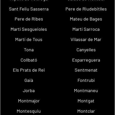
Sant Feliu Sasserra
Pere de Riudebitlles
Pere de Ribes
Mateu de Bages
Martí Sesgueioles
Martí Sarroca
Martí de Tous
Vilassar de Mar
Tona
Canyelles
Collbató
Esparreguera
Els Prats de Rei
Sentmenat
Gaià
Fontrubí
Jorba
Montmaneu
Montmajor
Montgat
Montesquiu
Montclar