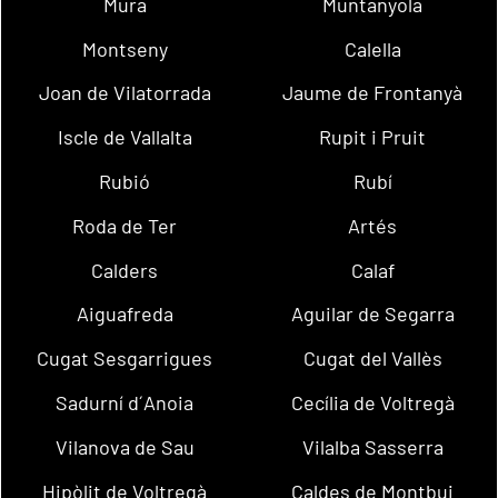
Mura
Muntanyola
Montseny
Calella
Joan de Vilatorrada
Jaume de Frontanyà
Iscle de Vallalta
Rupit i Pruit
Rubió
Rubí
Roda de Ter
Artés
Calders
Calaf
Aiguafreda
Aguilar de Segarra
Cugat Sesgarrigues
Cugat del Vallès
Sadurní d´Anoia
Cecília de Voltregà
Vilanova de Sau
Vilalba Sasserra
Hipòlit de Voltregà
Caldes de Montbui