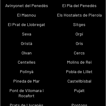
Avinyonet del Penedès
El Pla del Penedès
El Masnou
Els Hostalets de Pierola
El Prat de Llobregat
Sitges
Seva
Orpí
Oristà
Orís
Olvan
Cercs
Centelles
Molins de Rei
Polinyà
Pobla de Lillet
Pineda de Mar
Castellbisbal
Pont de Vilomara i
Pujalt
Rocafort
Prats de Lluçanès
Pontons