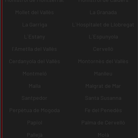
Mollet del Vallès
La Granada
La Garriga
L´Hospitalet de Llobregat
L´Estany
L´Espunyola
l´Ametlla del Vallès
Cervelló
Cerdanyola del Vallès
Montornès del Vallès
Montmeló
Manlleu
Malla
Malgrat de Mar
Santpedor
Santa Susanna
Perpètua de Mogoda
Fe del Penedès
Papiol
Palma de Cervelló
Pallejà
Moià