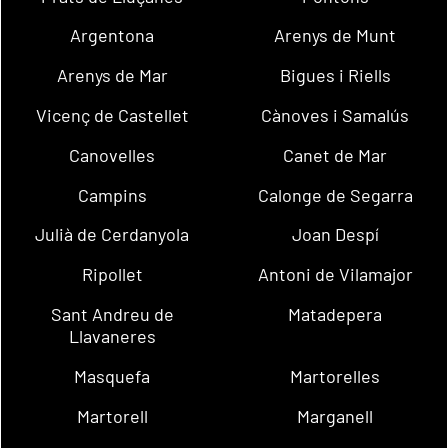
Argentona
Arenys de Munt
Arenys de Mar
Bigues i Riells
Vicenç de Castellet
Cànoves i Samalús
Canovelles
Canet de Mar
Campins
Calonge de Segarra
Julià de Cerdanyola
Joan Despí
Ripollet
Antoni de Vilamajor
Sant Andreu de
Matadepera
Llavaneres
Masquefa
Martorelles
Martorell
Marganell