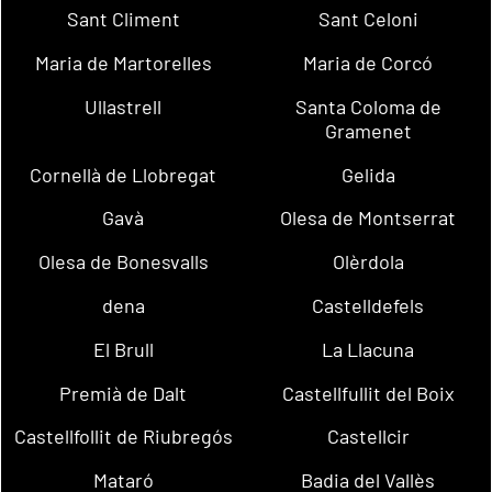
Sant Climent
Sant Celoni
Maria de Martorelles
Maria de Corcó
Ullastrell
Santa Coloma de
Gramenet
Cornellà de Llobregat
Gelida
Gavà
Olesa de Montserrat
Olesa de Bonesvalls
Olèrdola
dena
Castelldefels
El Brull
La Llacuna
Premià de Dalt
Castellfullit del Boix
Castellfollit de Riubregós
Castellcir
Mataró
Badia del Vallès