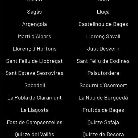
Sagàs
Lluçà
Argençola
Castellnou de Bages
Martí d´Albars
Llorenç Savall
Llorenç d´Hortons
Just Desvern
Sant Feliu de Llobregat
Sant Feliu de Codines
Sant Esteve Sesrovires
Palautordera
Sabadell
Sadurní d´Osormort
La Pobla de Claramunt
La Nou de Berguedà
La Llagosta
Fruitós de Bages
Fost de Campsentelles
Quirze Safaja
Quirze del Vallès
Quirze de Besora