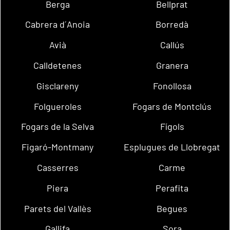
Berga
Bellprat
Cabrera d´Anoia
Borredà
Avià
Callús
Calldetenes
Granera
Gisclareny
Fonollosa
Folgueroles
Fogars de Montclús
Fogars de la Selva
Fígols
Figaró-Montmany
Esplugues de Llobregat
Casserres
Carme
Piera
Perafita
Parets del Vallès
Begues
Gallifa
Sora