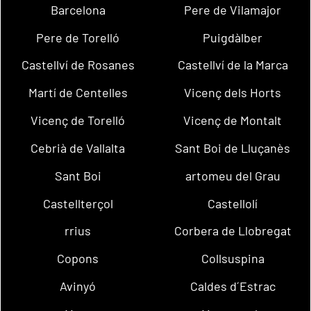
Barcelona
Pere de Vilamajor
Pere de Torelló
Puigdàlber
Castellví de Rosanes
Castellví de la Marca
Martí de Centelles
Vicenç dels Horts
Vicenç de Torelló
Vicenç de Montalt
Cebrià de Vallalta
Sant Boi de Lluçanès
Sant Boi
artomeu del Grau
Castellterçol
Castellolí
rrius
Corbera de Llobregat
Copons
Collsuspina
Avinyó
Caldes d´Estrac