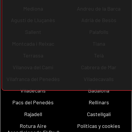
Mediona
Andreu de la Barca
Agustí de Lluçanès
Adrià de Besòs
Sallent
Palafolls
Montcada i Reixac
Tiana
Terrassa
Teià
Vilanova del Camí
Cabrera de Mar
Vilafranca del Penedès
Viladecavalls
Viladecans
Badalona
Pacs del Penedès
Rellinars
Rajadell
Castellgalí
Rotura Aire
Políticas y cookies