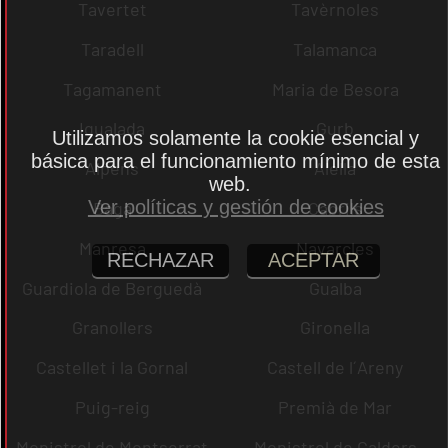
Tavertet
Tavèrnoles
Taradell
Talamanca
Tagamanent
Maria de Besora
Igualada
Gurb
Utilizamos solamente la cookie esencial y
básica para el funcionamiento mínimo de esta
Alpens
Alella
web.
Ver políticas y gestión de cookies
Bagà
Cabrils
Manresa
Navarcles
RECHAZAR
ACEPTAR
Guardiola de Berguedà
Gualba
Granollers
Gironella
Castellet i la Gornal
Castell de l´Areny
Puig-reig
Premià de Mar
Monistrol de Montserrat
Monistrol de Calders