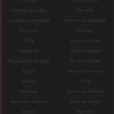
l´Ametlla del Vallès
Cervelló
Cerdanyola del Vallès
Montornès del Vallès
Montmeló
Manlleu
Malla
Malgrat de Mar
Santpedor
Santa Susanna
Perpètua de Mogoda
Fe del Penedès
Papiol
Palma de Cervelló
Pallejà
Moià
Mediona
Andreu de la Barca
Agustí de Lluçanès
Adrià de Besòs
Sallent
Palafolls