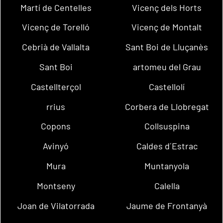
Martí de Centelles
Vicenç dels Horts
Vicenç de Torelló
Vicenç de Montalt
Cebrià de Vallalta
Sant Boi de Lluçanès
Sant Boi
artomeu del Grau
Castellterçol
Castellolí
rrius
Corbera de Llobregat
Copons
Collsuspina
Avinyó
Caldes d´Estrac
Mura
Muntanyola
Montseny
Calella
Joan de Vilatorrada
Jaume de Frontanyà