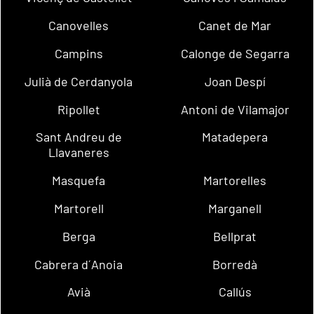
Canovelles
Canet de Mar
Campins
Calonge de Segarra
Julià de Cerdanyola
Joan Despí
Ripollet
Antoni de Vilamajor
Sant Andreu de
Matadepera
Llavaneres
Masquefa
Martorelles
Martorell
Marganell
Berga
Bellprat
Cabrera d´Anoia
Borredà
Avià
Callús