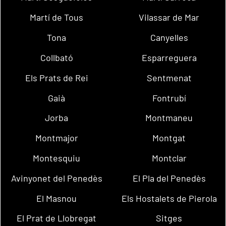
Martí de Tous
Vilassar de Mar
Tona
Canyelles
Collbató
Esparreguera
Els Prats de Rei
Sentmenat
Gaià
Fontrubí
Jorba
Montmaneu
Montmajor
Montgat
Montesquiu
Montclar
Avinyonet del Penedès
El Pla del Penedès
El Masnou
Els Hostalets de Pierola
El Prat de Llobregat
Sitges