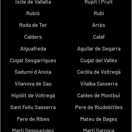
Iscle de Vallalta
Rupit i Pruit
Rubió
Rubí
Roda de Ter
Artés
Calders
Calaf
Aiguafreda
Aguilar de Segarra
Cugat Sesgarrigues
Cugat del Vallès
Sadurní d´Anoia
Cecília de Voltregà
Vilanova de Sau
Vilalba Sasserra
Hipòlit de Voltregà
Caldes de Montbui
Sant Feliu Sasserra
Pere de Riudebitlles
Pere de Ribes
Mateu de Bages
Martí Sesgueioles
Martí Sarroca