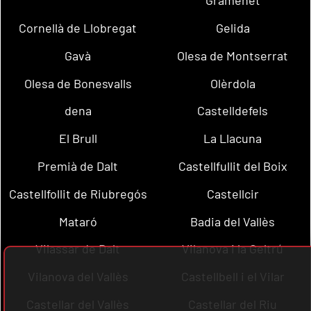
Gramenet
Cornellà de Llobregat
Gelida
Gavà
Olesa de Montserrat
Olesa de Bonesvalls
Olèrdola
dena
Castelldefels
El Brull
La Llacuna
Premià de Dalt
Castellfullit del Boix
Castellfollit de Riubregós
Castellcir
Mataró
Badia del Vallès
Vilassar de Dalt
Vilanova i la Geltrú
Vilanova del Vallès
Castellbell i el Vilar
Castellar del Vallès
Castellar del Riu