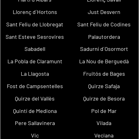
Llorenç d´Hortons
Just Desvern
Sant Feliu de Llobregat
Sant Feliu de Codines
Sant Esteve Sesrovires
Palautordera
Sabadell
Sadurní d´Osormort
La Pobla de Claramunt
La Nou de Berguedà
La Llagosta
Fruitós de Bages
Fost de Campsentelles
Quirze Safaja
Quirze del Vallès
Quirze de Besora
Quintí de Mediona
Pol de Mar
Pere Sallavinera
Vilada
Vic
Veciana