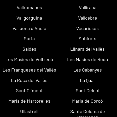
Vallromanes
Vallirana
Vallgorguina
Vallcebre
Vallbona d´Anoia
Vacarisses
Súria
Subirats
Saldes
Llinars del Vallès
Les Masíes de Voltregà
Les Masies de Roda
Les Franqueses del Vallès
Les Cabanyes
La Roca del Vallès
La Quar
Sant Climent
Sant Celoni
Maria de Martorelles
Maria de Corcó
Ullastrell
Santa Coloma de