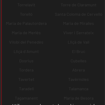
Torrelavit
Torre de Claramunt
Torelló
Santa Coloma de Cervelló
Maria de Palautordera
Maria de Miralles
Maria de Merlès
Viver i Serrateix
Vilobí del Penedès
Lliçà de Vall
Lliçà d´Amunt
El Bruc
Dosrius
Cubelles
Tordera
Abrera
Tavertet
Tavèrnoles
Taradell
Talamanca
Tagamanent
Maria de Besora