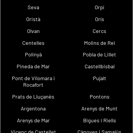
Seva
Orpí
Oristà
Orís
Olvan
Cercs
Centelles
Molins de Rei
Polinyà
Pobla de Lillet
Pineda de Mar
Castellbisbal
Pont de Vilomara i
Pujalt
Rocafort
Prats de Lluçanès
Pontons
Argentona
Arenys de Munt
Arenys de Mar
Bigues i Riells
Vicenç de Castellet
Cànoves i Samalús