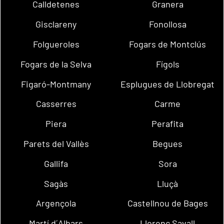
Calldetenes
Granera
Gisclareny
Fonollosa
Folgueroles
Fogars de Montclús
Fogars de la Selva
Fígols
Figaró-Montmany
Esplugues de Llobregat
Casserres
Carme
Piera
Perafita
Parets del Vallès
Begues
Gallifa
Sora
Sagàs
Lluçà
Argençola
Castellnou de Bages
Martí d´Albars
Llorenç Savall