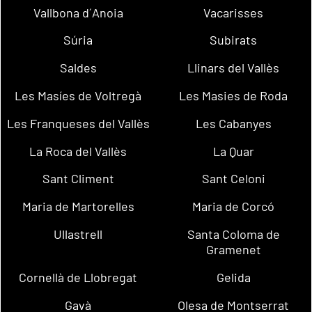
Vallbona d´Anoia
Vacarisses
Súria
Subirats
Saldes
Llinars del Vallès
Les Masíes de Voltregà
Les Masies de Roda
Les Franqueses del Vallès
Les Cabanyes
La Roca del Vallès
La Quar
Sant Climent
Sant Celoni
Maria de Martorelles
Maria de Corcó
Ullastrell
Santa Coloma de
Gramenet
Cornellà de Llobregat
Gelida
Gavà
Olesa de Montserrat