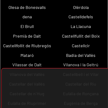
Olesa de Bonesvalls
Olèrdola
dena
Castelldefels
El Brull
La Llacuna
Premià de Dalt
Castellfullit del Boix
Castellfollit de Riubregós
Castellcir
Mataró
Badia del Vallès
Vilassar de Dalt
Vilanova i la Geltrú
Vilanova del Vallès
Castellbell i el Vilar
Castellar del Vallès
Castellar del Riu
Castellar de n´Hug
Eulàlia de Ronçana
Eulàlia de Riuprimer
Eugènia de Berga