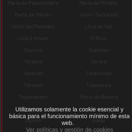
Maria de Palautordera
Maria de Miralles
Maria de Merlès
Viver i Serrateix
Vilobí del Penedès
Lliçà de Vall
Lliçà d´Amunt
El Bruc
Dosrius
Cubelles
Tordera
Abrera
Tavertet
Tavèrnoles
Taradell
Talamanca
Tagamanent
Maria de Besora
Igualada
Gurb
Utilizamos solamente la cookie esencial y
básica para el funcionamiento mínimo de esta
Alpens
Alella
web.
Ver políticas y gestión de cookies
Bagà
Cabrils