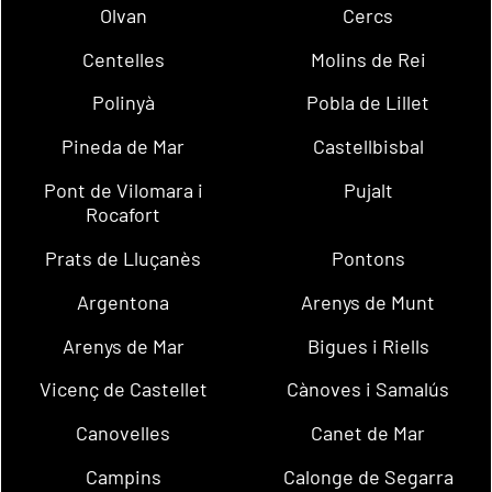
Olvan
Cercs
Centelles
Molins de Rei
Polinyà
Pobla de Lillet
Pineda de Mar
Castellbisbal
Pont de Vilomara i
Pujalt
Rocafort
Prats de Lluçanès
Pontons
Argentona
Arenys de Munt
Arenys de Mar
Bigues i Riells
Vicenç de Castellet
Cànoves i Samalús
Canovelles
Canet de Mar
Campins
Calonge de Segarra