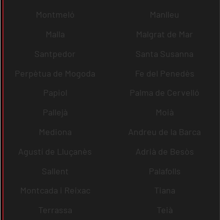
Montmeló
Manlleu
Malla
Malgrat de Mar
Santpedor
Santa Susanna
Perpètua de Mogoda
Fe del Penedès
Papiol
Palma de Cervelló
Pallejà
Moià
Mediona
Andreu de la Barca
Agustí de Lluçanès
Adrià de Besòs
Sallent
Palafolls
Montcada i Reixac
Tiana
Terrassa
Teià