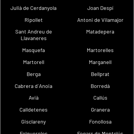
Julià de Cerdanyola
Joan Despí
Ripollet
Antoni de Vilamajor
Sant Andreu de
Matadepera
Llavaneres
Masquefa
Martorelles
Martorell
Marganell
Berga
Bellprat
Cabrera d´Anoia
Borredà
Avià
Callús
Calldetenes
Granera
Gisclareny
Fonollosa
Folgueroles
Fogars de Montclús