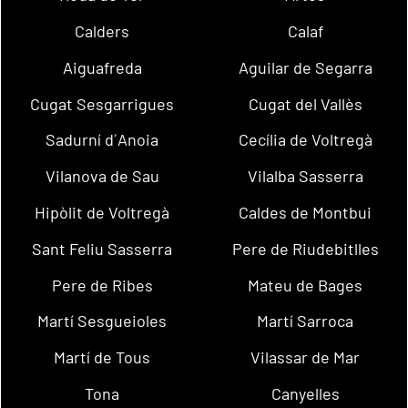
Calders
Calaf
Aiguafreda
Aguilar de Segarra
Cugat Sesgarrigues
Cugat del Vallès
Sadurní d´Anoia
Cecília de Voltregà
Vilanova de Sau
Vilalba Sasserra
Hipòlit de Voltregà
Caldes de Montbui
Sant Feliu Sasserra
Pere de Riudebitlles
Pere de Ribes
Mateu de Bages
Martí Sesgueioles
Martí Sarroca
Martí de Tous
Vilassar de Mar
Tona
Canyelles