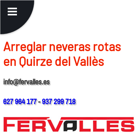
Arreglar neveras rotas
en Quirze del Vallès
info@fervalles.es
627 964 177
-
937 299 718