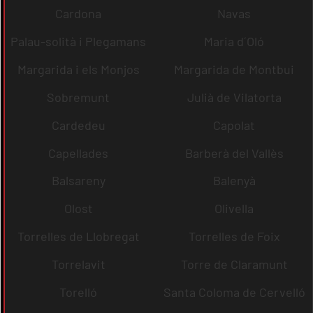
Cardona
Navas
Palau-solità i Plegamans
Maria d´Oló
Margarida i els Monjos
Margarida de Montbui
Sobremunt
Julià de Vilatorta
Cardedeu
Capolat
Capellades
Barberà del Vallès
Balsareny
Balenyà
Olost
Olivella
Torrelles de Llobregat
Torrelles de Foix
Torrelavit
Torre de Claramunt
Torelló
Santa Coloma de Cervelló