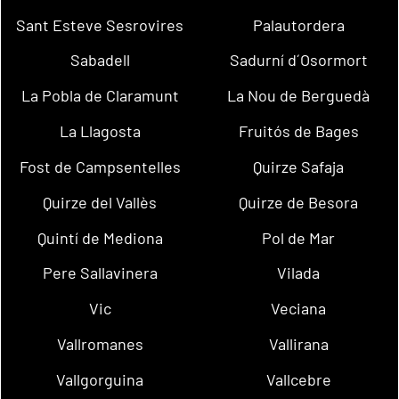
Sant Esteve Sesrovires
Palautordera
Sabadell
Sadurní d´Osormort
La Pobla de Claramunt
La Nou de Berguedà
La Llagosta
Fruitós de Bages
Fost de Campsentelles
Quirze Safaja
Quirze del Vallès
Quirze de Besora
Quintí de Mediona
Pol de Mar
Pere Sallavinera
Vilada
Vic
Veciana
Vallromanes
Vallirana
Vallgorguina
Vallcebre