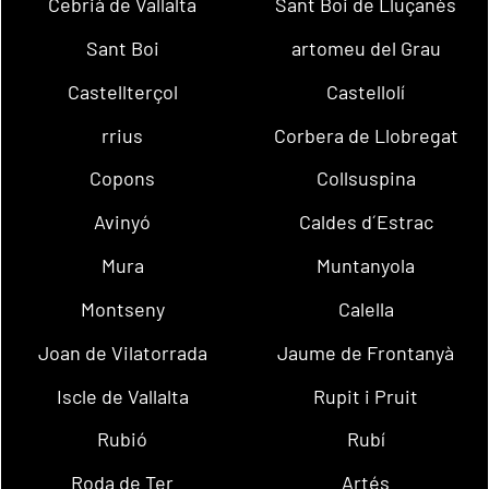
Cebrià de Vallalta
Sant Boi de Lluçanès
Sant Boi
artomeu del Grau
Castellterçol
Castellolí
rrius
Corbera de Llobregat
Copons
Collsuspina
Avinyó
Caldes d´Estrac
Mura
Muntanyola
Montseny
Calella
Joan de Vilatorrada
Jaume de Frontanyà
Iscle de Vallalta
Rupit i Pruit
Rubió
Rubí
Roda de Ter
Artés