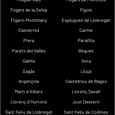
Fogars de la Selva
Fígols
Figaró-Montmany
Esplugues de Llobregat
Casserres
Carme
Piera
Perafita
Parets del Vallès
Begues
Gallifa
Sora
Sagàs
Lluçà
Argençola
Castellnou de Bages
Martí d´Albars
Llorenç Savall
Llorenç d´Hortons
Just Desvern
Sant Feliu de Llobregat
Sant Feliu de Codines