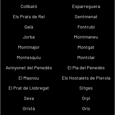
Collbató
Esparreguera
Els Prats de Rei
Sentmenat
Gaià
Fontrubí
Jorba
Montmaneu
Montmajor
Montgat
Montesquiu
Montclar
Avinyonet del Penedès
El Pla del Penedès
El Masnou
Els Hostalets de Pierola
El Prat de Llobregat
Sitges
Seva
Orpí
Oristà
Orís