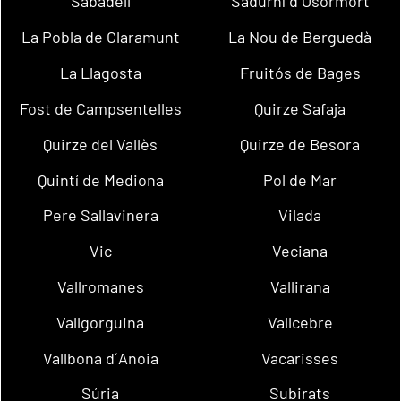
Sabadell
Sadurní d´Osormort
La Pobla de Claramunt
La Nou de Berguedà
La Llagosta
Fruitós de Bages
Fost de Campsentelles
Quirze Safaja
Quirze del Vallès
Quirze de Besora
Quintí de Mediona
Pol de Mar
Pere Sallavinera
Vilada
Vic
Veciana
Vallromanes
Vallirana
Vallgorguina
Vallcebre
Vallbona d´Anoia
Vacarisses
Súria
Subirats