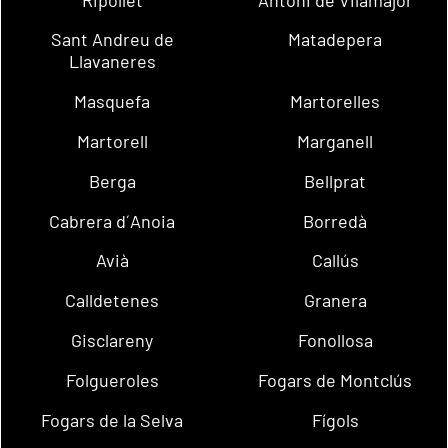
Sant Andreu de
Matadepera
Llavaneres
Masquefa
Martorelles
Martorell
Marganell
Berga
Bellprat
Cabrera d´Anoia
Borredà
Avià
Callús
Calldetenes
Granera
Gisclareny
Fonollosa
Folgueroles
Fogars de Montclús
Fogars de la Selva
Fígols