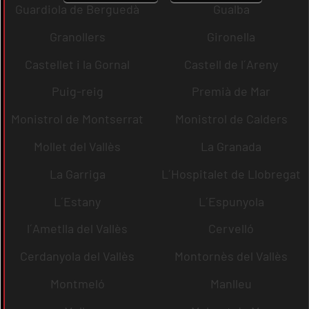
Guardiola de Berguedà
Gualba
Granollers
Gironella
Castellet i la Gornal
Castell de l´Areny
Puig-reig
Premià de Mar
Monistrol de Montserrat
Monistrol de Calders
Mollet del Vallès
La Granada
La Garriga
L´Hospitalet de Llobregat
L´Estany
L´Espunyola
l´Ametlla del Vallès
Cervelló
Cerdanyola del Vallès
Montornès del Vallès
Montmeló
Manlleu