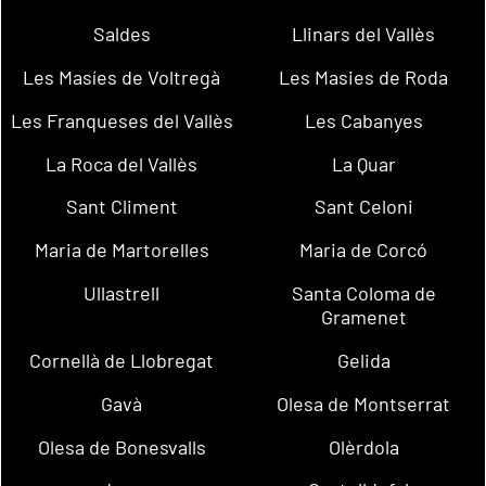
Saldes
Llinars del Vallès
Les Masíes de Voltregà
Les Masies de Roda
Les Franqueses del Vallès
Les Cabanyes
La Roca del Vallès
La Quar
Sant Climent
Sant Celoni
Maria de Martorelles
Maria de Corcó
Ullastrell
Santa Coloma de
Gramenet
Cornellà de Llobregat
Gelida
Gavà
Olesa de Montserrat
Olesa de Bonesvalls
Olèrdola