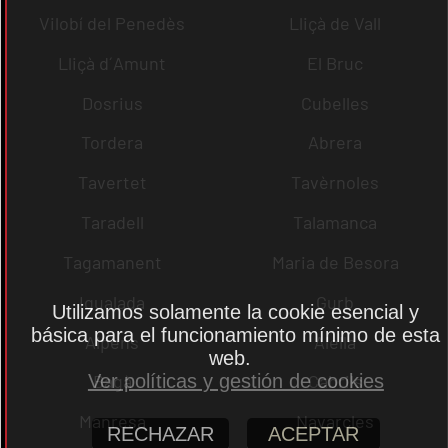
Vilobí del Penedès
Lliçà de Vall
Lliçà d´Amunt
El Bruc
Dosrius
Cubelles
Tordera
Abrera
Tavertet
Tavèrnoles
Taradell
Talamanca
Tagamanent
Maria de Besora
Igualada
Gurb
Utilizamos solamente la cookie esencial y
básica para el funcionamiento mínimo de esta
Alpens
Alella
web.
Ver políticas y gestión de cookies
Bagà
Cabrils
Manresa
Navarcles
RECHAZAR
ACEPTAR