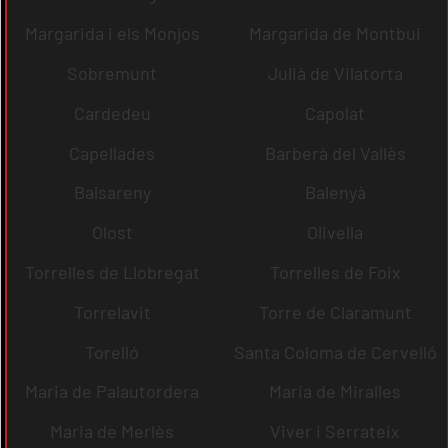
Margarida i els Monjos
Margarida de Montbui
Sobremunt
Julià de Vilatorta
Cardedeu
Capolat
Capellades
Barberà del Vallès
Balsareny
Balenyà
Olost
Olivella
Torrelles de Llobregat
Torrelles de Foix
Torrelavit
Torre de Claramunt
Torelló
Santa Coloma de Cervelló
Maria de Palautordera
Maria de Miralles
Maria de Merlès
Viver i Serrateix