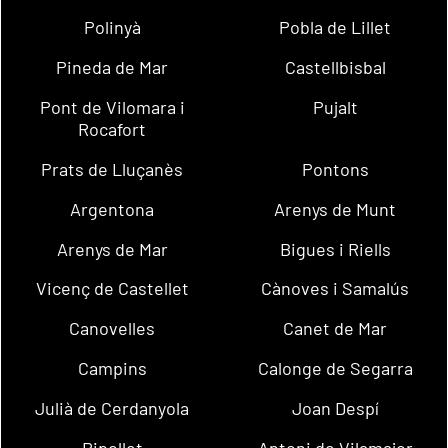
Polinyà
Pobla de Lillet
Pineda de Mar
Castellbisbal
Pont de Vilomara i
Pujalt
Rocafort
Prats de Lluçanès
Pontons
Argentona
Arenys de Munt
Arenys de Mar
Bigues i Riells
Vicenç de Castellet
Cànoves i Samalús
Canovelles
Canet de Mar
Campins
Calonge de Segarra
Julià de Cerdanyola
Joan Despí
Ripollet
Antoni de Vilamajor