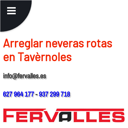
Arreglar neveras rotas
en Tavèrnoles
info@fervalles.es
627 964 177
-
937 299 718