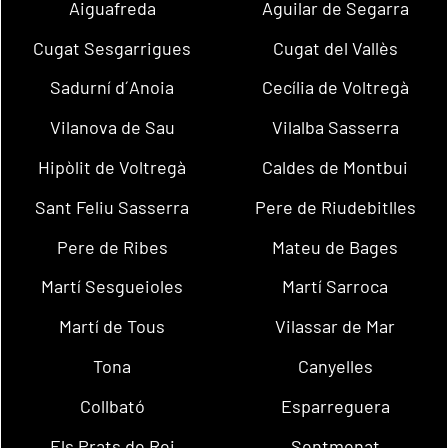
Aiguafreda
Aguilar de Segarra
Cugat Sesgarrigues
Cugat del Vallès
Sadurní d´Anoia
Cecília de Voltregà
Vilanova de Sau
Vilalba Sasserra
Hipòlit de Voltregà
Caldes de Montbui
Sant Feliu Sasserra
Pere de Riudebitlles
Pere de Ribes
Mateu de Bages
Martí Sesgueioles
Martí Sarroca
Martí de Tous
Vilassar de Mar
Tona
Canyelles
Collbató
Esparreguera
Els Prats de Rei
Sentmenat