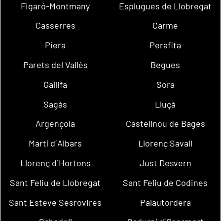
Figaró-Montmany
Esplugues de Llobregat
Casserres
Carme
Piera
Perafita
Parets del Vallès
Begues
Gallifa
Sora
Sagàs
Lluçà
Argençola
Castellnou de Bages
Martí d´Albars
Llorenç Savall
Llorenç d´Hortons
Just Desvern
Sant Feliu de Llobregat
Sant Feliu de Codines
Sant Esteve Sesrovires
Palautordera