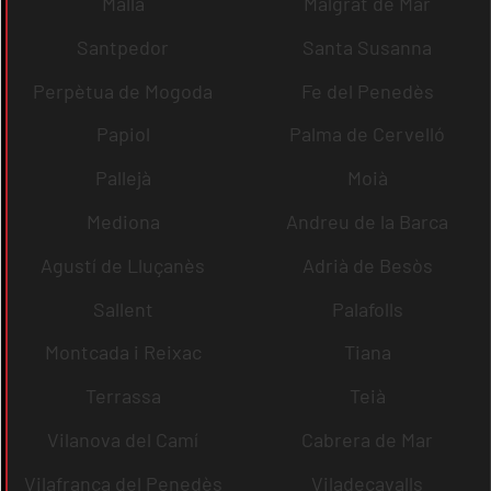
Malla
Malgrat de Mar
Santpedor
Santa Susanna
Perpètua de Mogoda
Fe del Penedès
Papiol
Palma de Cervelló
Pallejà
Moià
Mediona
Andreu de la Barca
Agustí de Lluçanès
Adrià de Besòs
Sallent
Palafolls
Montcada i Reixac
Tiana
Terrassa
Teià
Vilanova del Camí
Cabrera de Mar
Vilafranca del Penedès
Viladecavalls