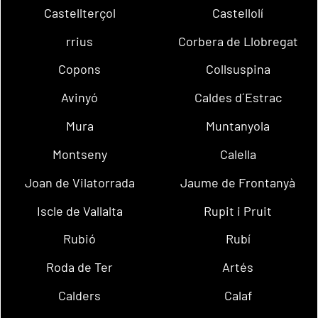
Castellterçol
Castellolí
rrius
Corbera de Llobregat
Copons
Collsuspina
Avinyó
Caldes d´Estrac
Mura
Muntanyola
Montseny
Calella
Joan de Vilatorrada
Jaume de Frontanyà
Iscle de Vallalta
Rupit i Pruit
Rubió
Rubí
Roda de Ter
Artés
Calders
Calaf