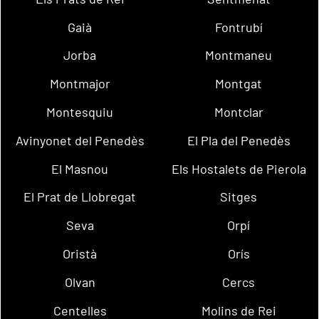
Gaià
Fontrubí
Jorba
Montmaneu
Montmajor
Montgat
Montesquiu
Montclar
Avinyonet del Penedès
El Pla del Penedès
El Masnou
Els Hostalets de Pierola
El Prat de Llobregat
Sitges
Seva
Orpí
Oristà
Orís
Olvan
Cercs
Centelles
Molins de Rei