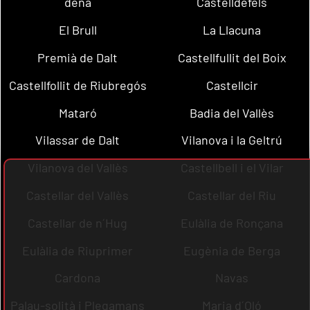
dena
Castelldefels
El Brull
La Llacuna
Premià de Dalt
Castellfullit del Boix
Castellfollit de Riubregós
Castellcir
Mataró
Badia del Vallès
Vilassar de Dalt
Vilanova i la Geltrú
Vilanova del Vallès
Castellbell i el Vilar
Castellar del Vallès
Castellar del Riu
Castellar de n´Hug
Eulàlia de Ronçana
Eulàlia de Riuprimer
Eugènia de Berga
Cardona
Navas
Palau-solità i Plegamans
Maria d´Oló