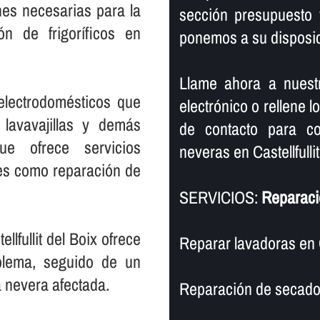
nes necesarias para la
sección presupuesto 
n de frigorí­ficos en
ponemos a su disposic
Llame ahora a nuest
electrodomésticos que
electrónico o rellene l
 lavavajillas y demás
de contacto para co
ue ofrece servicios
neveras en Castellfullit
les como reparación de
SERVICIOS:
Reparació
llfullit del Boix ofrece
Reparar lavadoras en Ca
oblema, seguido de un
a nevera afectada.
Reparación de secadora