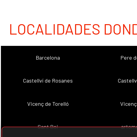
LOCALIDADES DON
Barcelona
Pere d
Castellví de Rosanes
Castellv
Vicenç de Torelló
Vicenç
Sant Boi
artome