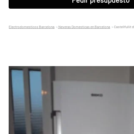
Electrodomesticos Barcelona
Neveras Domesticas en Barcelona
Castellfullit 