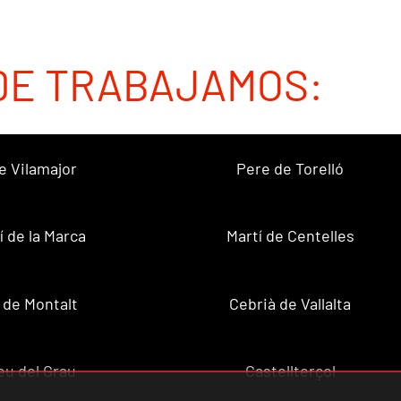
DE TRABAJAMOS:
e Vilamajor
Pere de Torelló
í de la Marca
Martí de Centelles
 de Montalt
Cebrià de Vallalta
u del Grau
Castellterçol