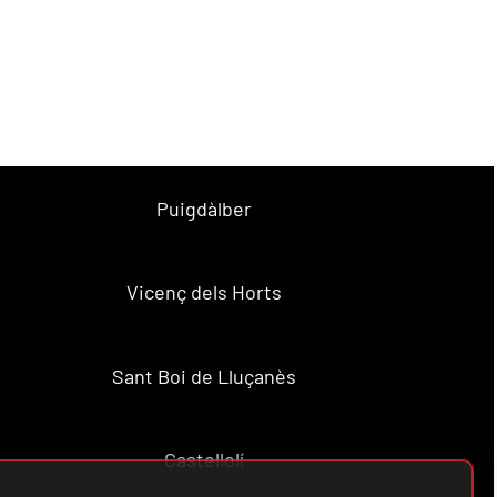
Puigdàlber
Vicenç dels Horts
Sant Boi de Lluçanès
Castellolí