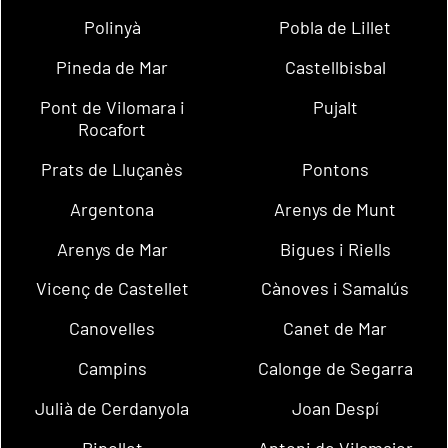
Polinyà
Pobla de Lillet
Pineda de Mar
Castellbisbal
Pont de Vilomara i
Pujalt
Rocafort
Prats de Lluçanès
Pontons
Argentona
Arenys de Munt
Arenys de Mar
Bigues i Riells
Vicenç de Castellet
Cànoves i Samalús
Canovelles
Canet de Mar
Campins
Calonge de Segarra
Julià de Cerdanyola
Joan Despí
Ripollet
Antoni de Vilamajor