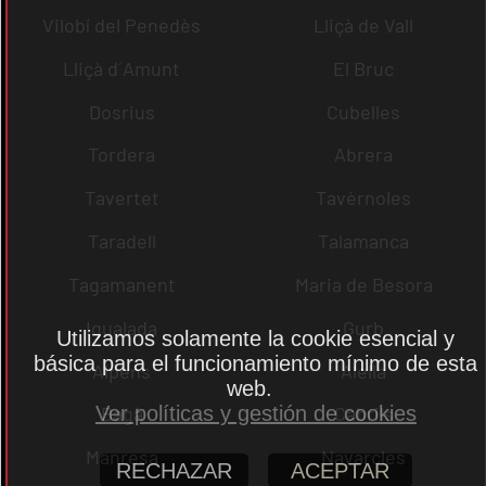
Vilobí del Penedès
Lliçà de Vall
Lliçà d´Amunt
El Bruc
Dosrius
Cubelles
Tordera
Abrera
Tavertet
Tavèrnoles
Taradell
Talamanca
Tagamanent
Maria de Besora
Igualada
Gurb
Utilizamos solamente la cookie esencial y
básica para el funcionamiento mínimo de esta
Alpens
Alella
web.
Ver políticas y gestión de cookies
Bagà
Cabrils
Manresa
Navarcles
RECHAZAR
ACEPTAR