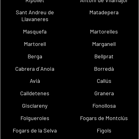
Sant Andreu de
Matadepera
Llavaneres
Masquefa
Martorelles
Martorell
Marganell
Berga
Bellprat
Cabrera d´Anoia
Borredà
Avià
Callús
Calldetenes
Granera
Gisclareny
Fonollosa
Folgueroles
Fogars de Montclús
Fogars de la Selva
Fígols