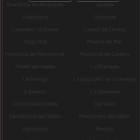
Guardiola de Berguedà
Gualba
Granollers
Gironella
Castellet i la Gornal
Castell de l´Areny
Puig-reig
Premià de Mar
Monistrol de Montserrat
Monistrol de Calders
Mollet del Vallès
La Granada
La Garriga
L´Hospitalet de Llobregat
L´Estany
L´Espunyola
l´Ametlla del Vallès
Cervelló
Cerdanyola del Vallès
Montornès del Vallès
Montmeló
Manlleu