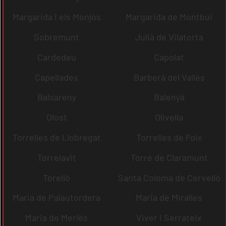
Margarida i els Monjos
Margarida de Montbui
Sobremunt
Julià de Vilatorta
Cardedeu
Capolat
Capellades
Barberà del Vallès
Balsareny
Balenyà
Olost
Olivella
Torrelles de Llobregat
Torrelles de Foix
Torrelavit
Torre de Claramunt
Torelló
Santa Coloma de Cervelló
Maria de Palautordera
Maria de Miralles
Maria de Merlès
Viver i Serrateix