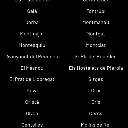
Gaià
Fontrubí
Jorba
Montmaneu
Montmajor
Montgat
Montesquiu
Montclar
Avinyonet del Penedès
El Pla del Penedès
El Masnou
Els Hostalets de Pierola
El Prat de Llobregat
Sitges
Seva
Orpí
Oristà
Orís
Olvan
Cercs
Centelles
Molins de Rei