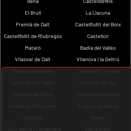
dena
Castelldefels
El Brull
La Llacuna
Premià de Dalt
Castellfullit del Boix
Castellfollit de Riubregós
Castellcir
Mataró
Badia del Vallès
Vilassar de Dalt
Vilanova i la Geltrú
Vilanova del Vallès
Castellbell i el Vilar
Castellar del Vallès
Castellar del Riu
Castellar de n´Hug
Eulàlia de Ronçana
Eulàlia de Riuprimer
Eugènia de Berga
Cardona
Navas
Palau-solità i Plegamans
Maria d´Oló