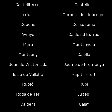
Castellterçol
Castellolí
rrius
Corbera de Llobregat
Copons
Collsuspina
Avinyó
Caldes d´Estrac
Mura
Muntanyola
Montseny
Calella
Joan de Vilatorrada
Jaume de Frontanyà
Iscle de Vallalta
Rupit i Pruit
Rubió
Rubí
Roda de Ter
Artés
Calders
Calaf