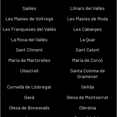
Saldes
Llinars del Vallès
Les Masíes de Voltregà
Les Masies de Roda
Les Franqueses del Vallès
Les Cabanyes
La Roca del Vallès
La Quar
Sant Climent
Sant Celoni
Maria de Martorelles
Maria de Corcó
Ullastrell
Santa Coloma de
Gramenet
Cornellà de Llobregat
Gelida
Gavà
Olesa de Montserrat
Olesa de Bonesvalls
Olèrdola