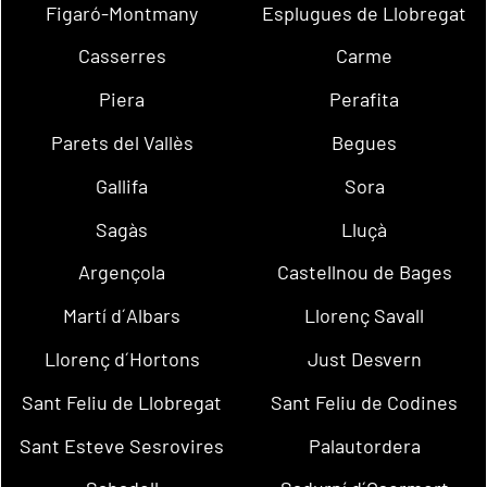
Figaró-Montmany
Esplugues de Llobregat
Casserres
Carme
Piera
Perafita
Parets del Vallès
Begues
Gallifa
Sora
Sagàs
Lluçà
Argençola
Castellnou de Bages
Martí d´Albars
Llorenç Savall
Llorenç d´Hortons
Just Desvern
Sant Feliu de Llobregat
Sant Feliu de Codines
Sant Esteve Sesrovires
Palautordera