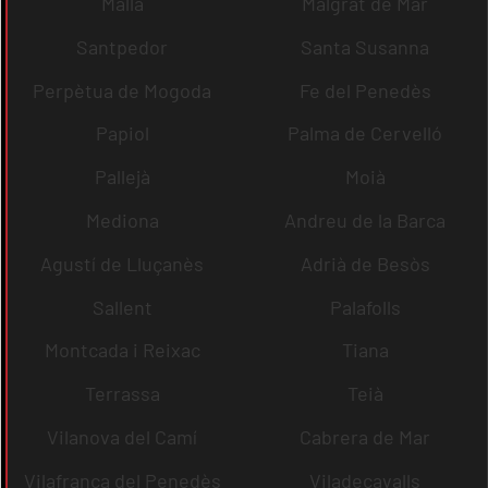
Malla
Malgrat de Mar
Santpedor
Santa Susanna
Perpètua de Mogoda
Fe del Penedès
Papiol
Palma de Cervelló
Pallejà
Moià
Mediona
Andreu de la Barca
Agustí de Lluçanès
Adrià de Besòs
Sallent
Palafolls
Montcada i Reixac
Tiana
Terrassa
Teià
Vilanova del Camí
Cabrera de Mar
Vilafranca del Penedès
Viladecavalls