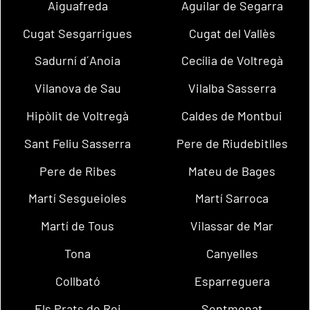
Aiguafreda
Aguilar de Segarra
Cugat Sesgarrigues
Cugat del Vallès
Sadurní d´Anoia
Cecília de Voltregà
Vilanova de Sau
Vilalba Sasserra
Hipòlit de Voltregà
Caldes de Montbui
Sant Feliu Sasserra
Pere de Riudebitlles
Pere de Ribes
Mateu de Bages
Martí Sesgueioles
Martí Sarroca
Martí de Tous
Vilassar de Mar
Tona
Canyelles
Collbató
Esparreguera
Els Prats de Rei
Sentmenat