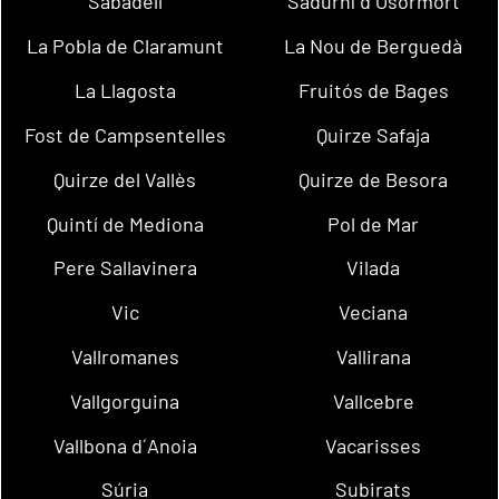
Sabadell
Sadurní d´Osormort
La Pobla de Claramunt
La Nou de Berguedà
La Llagosta
Fruitós de Bages
Fost de Campsentelles
Quirze Safaja
Quirze del Vallès
Quirze de Besora
Quintí de Mediona
Pol de Mar
Pere Sallavinera
Vilada
Vic
Veciana
Vallromanes
Vallirana
Vallgorguina
Vallcebre
Vallbona d´Anoia
Vacarisses
Súria
Subirats