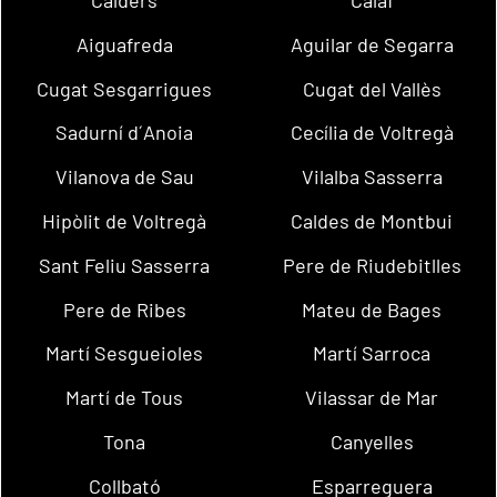
Aiguafreda
Aguilar de Segarra
Cugat Sesgarrigues
Cugat del Vallès
Sadurní d´Anoia
Cecília de Voltregà
Vilanova de Sau
Vilalba Sasserra
Hipòlit de Voltregà
Caldes de Montbui
Sant Feliu Sasserra
Pere de Riudebitlles
Pere de Ribes
Mateu de Bages
Martí Sesgueioles
Martí Sarroca
Martí de Tous
Vilassar de Mar
Tona
Canyelles
Collbató
Esparreguera