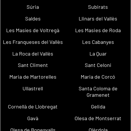
Súria
Subirats
Saldes
Llinars del Vallès
Les Masíes de Voltregà
Les Masies de Roda
Les Franqueses del Vallès
Les Cabanyes
La Roca del Vallès
La Quar
Sant Climent
Sant Celoni
Maria de Martorelles
Maria de Corcó
Ullastrell
Santa Coloma de
Gramenet
Cornellà de Llobregat
Gelida
Gavà
Olesa de Montserrat
Olesa de Bonesvalls
Olèrdola