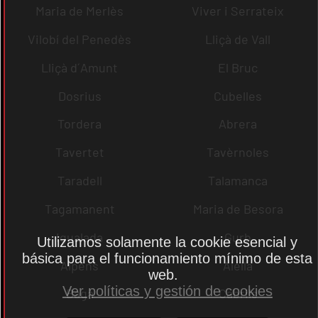
Maria de Merlès
Viver i Serrateix
Vilobí del Penedès
Lliçà de Vall
Lliçà d´Amunt
El Bruc
Dosrius
Cubelles
Tordera
Abrera
Tavertet
Tavèrnoles
Taradell
Talamanca
Tagamanent
Maria de Besora
Igualada
Gurb
Utilizamos solamente la cookie esencial y
básica para el funcionamiento mínimo de esta
Alpens
Alella
web.
Ver políticas y gestión de cookies
Bagà
Cabrils