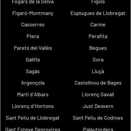
Fogars de la Selva
Fígols
Figaró-Montmany
Esplugues de Llobregat
Casserres
Carme
Piera
Perafita
Parets del Vallès
Begues
Gallifa
Sora
Sagàs
Lluçà
Argençola
Castellnou de Bages
Martí d´Albars
Llorenç Savall
Llorenç d´Hortons
Just Desvern
Sant Feliu de Llobregat
Sant Feliu de Codines
Sant Esteve Sesrovires
Palautordera