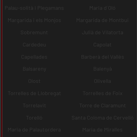
Palau-solità i Plegamans
Maria d´Oló
Margarida i els Monjos
Margarida de Montbui
Sobremunt
Julià de Vilatorta
Cardedeu
Capolat
Capellades
Barberà del Vallès
Balsareny
Balenyà
Olost
Olivella
Torrelles de Llobregat
Torrelles de Foix
Torrelavit
Torre de Claramunt
Torelló
Santa Coloma de Cervelló
Maria de Palautordera
Maria de Miralles