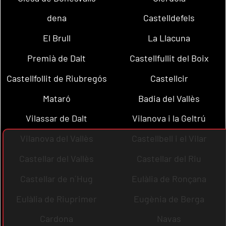
dena
Castelldefels
El Brull
La Llacuna
Premià de Dalt
Castellfullit del Boix
Castellfollit de Riubregós
Castellcir
Mataró
Badia del Vallès
Vilassar de Dalt
Vilanova i la Geltrú
Vilanova del Vallès
Castellbell i el Vilar
Castellar del Vallès
Castellar del Riu
Castellar de n´Hug
Eulàlia de Ronçana
Eulàlia de Riuprimer
Eugènia de Berga
Cardona
Navas