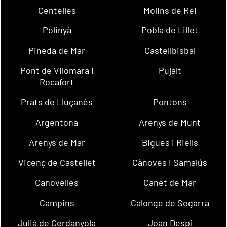
Centelles
Molins de Rei
Polinyà
Pobla de Lillet
Pineda de Mar
Castellbisbal
Pont de Vilomara i
Pujalt
Rocafort
Prats de Lluçanès
Pontons
Argentona
Arenys de Munt
Arenys de Mar
Bigues i Riells
Vicenç de Castellet
Cànoves i Samalús
Canovelles
Canet de Mar
Campins
Calonge de Segarra
Julià de Cerdanyola
Joan Despí