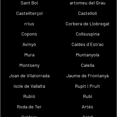
Sant Boi
artomeu del Grau
Castellterçol
Castellolí
rrius
Corbera de Llobregat
Copons
Collsuspina
Avinyó
Caldes d´Estrac
Mura
Muntanyola
Montseny
Calella
Joan de Vilatorrada
Jaume de Frontanyà
Iscle de Vallalta
Rupit i Pruit
Rubió
Rubí
Roda de Ter
Artés
Calders
Calaf