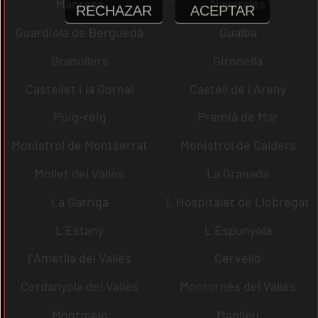
Manresa
Navarcles
RECHAZAR
ACEPTAR
Guardiola de Berguedà
Gualba
Granollers
Gironella
Castellet i la Gornal
Castell de l´Areny
Puig-reig
Premià de Mar
Monistrol de Montserrat
Monistrol de Calders
Mollet del Vallès
La Granada
La Garriga
L´Hospitalet de Llobregat
L´Estany
L´Espunyola
l´Ametlla del Vallès
Cervelló
Cerdanyola del Vallès
Montornès del Vallès
Montmeló
Manlleu