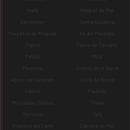
Malla
Malgrat de Mar
Santpedor
Santa Susanna
Perpètua de Mogoda
Fe del Penedès
Papiol
Palma de Cervelló
Pallejà
Moià
Mediona
Andreu de la Barca
Agustí de Lluçanès
Adrià de Besòs
Sallent
Palafolls
Montcada i Reixac
Tiana
Terrassa
Teià
Vilanova del Camí
Cabrera de Mar