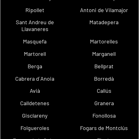
Ripollet
Antoni de Vilamajor
Sant Andreu de
Matadepera
Llavaneres
Masquefa
Martorelles
Martorell
Marganell
Berga
Bellprat
Cabrera d´Anoia
Borredà
Avià
Callús
Calldetenes
Granera
Gisclareny
Fonollosa
Folgueroles
Fogars de Montclús