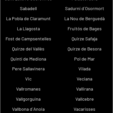
Sabadell
Sadurní d´Osormort
La Pobla de Claramunt
La Nou de Berguedà
La Llagosta
Fruitós de Bages
Fost de Campsentelles
Quirze Safaja
Quirze del Vallès
Quirze de Besora
Quintí de Mediona
Pol de Mar
Pere Sallavinera
Vilada
Vic
Veciana
Vallromanes
Vallirana
Vallgorguina
Vallcebre
Vallbona d´Anoia
Vacarisses