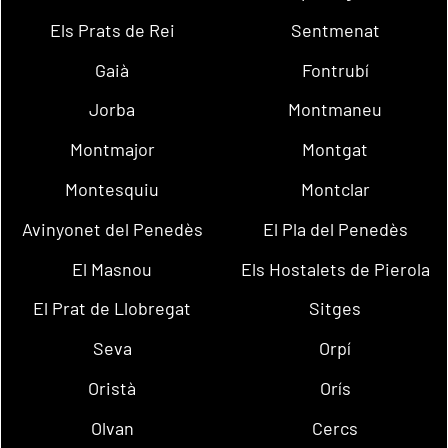
Els Prats de Rei
Sentmenat
Gaià
Fontrubí
Jorba
Montmaneu
Montmajor
Montgat
Montesquiu
Montclar
Avinyonet del Penedès
El Pla del Penedès
El Masnou
Els Hostalets de Pierola
El Prat de Llobregat
Sitges
Seva
Orpí
Oristà
Orís
Olvan
Cercs