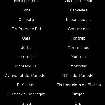
Martí de Tous
Vilassar de Mar
Tona
Canyelles
Collbató
Esparreguera
Els Prats de Rei
Sentmenat
Gaià
Fontrubí
Jorba
Montmaneu
Montmajor
Montgat
Montesquiu
Montclar
Avinyonet del Penedès
El Pla del Penedès
El Masnou
Els Hostalets de Pierola
El Prat de Llobregat
Sitges
Seva
Orpí