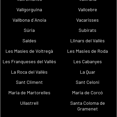
Vallgorguina
Vallcebre
Vallbona d´Anoia
Vacarisses
Súria
Subirats
Saldes
Llinars del Vallès
Les Masíes de Voltregà
Les Masies de Roda
Les Franqueses del Vallès
Les Cabanyes
La Roca del Vallès
La Quar
Sant Climent
Sant Celoni
Maria de Martorelles
Maria de Corcó
Ullastrell
Santa Coloma de
Gramenet