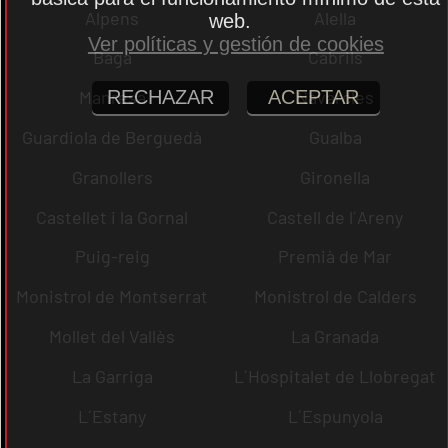
Alpens
Alella
web.
Ver políticas y gestión de cookies
Bagà
Cabrils
RECHAZAR
ACEPTAR
Manresa
Navarcles
Guardiola de Berguedà
Gualba
Granollers
Gironella
Castellet i la Gornal
Castell de l´Areny
Puig-reig
Premià de Mar
Monistrol de Montserrat
Monistrol de Calders
Mollet del Vallès
La Granada
La Garriga
L´Hospitalet de Llobregat
L´Estany
L´Espunyola