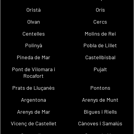
Oristà
Orís
Olvan
Cercs
Centelles
Molins de Rei
Polinyà
Pobla de Lillet
Pineda de Mar
Castellbisbal
Pont de Vilomara i
Pujalt
Rocafort
Prats de Lluçanès
Pontons
Argentona
Arenys de Munt
Arenys de Mar
Bigues i Riells
Vicenç de Castellet
Cànoves i Samalús