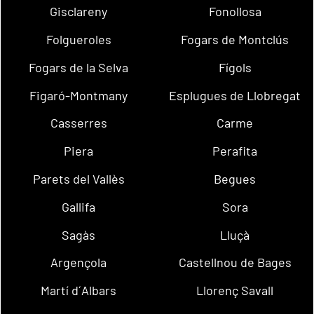
Gisclareny
Fonollosa
Folgueroles
Fogars de Montclús
Fogars de la Selva
Fígols
Figaró-Montmany
Esplugues de Llobregat
Casserres
Carme
Piera
Perafita
Parets del Vallès
Begues
Gallifa
Sora
Sagàs
Lluçà
Argençola
Castellnou de Bages
Martí d´Albars
Llorenç Savall