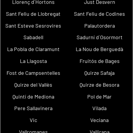
Llorenç d´Hortons
Just Desvern
Sant Feliu de Llobregat
Sant Feliu de Codines
Sant Esteve Sesrovires
Palautordera
Sabadell
Sadurní d´Osormort
La Pobla de Claramunt
La Nou de Berguedà
La Llagosta
Fruitós de Bages
Fost de Campsentelles
Quirze Safaja
Quirze del Vallès
Quirze de Besora
Quintí de Mediona
Pol de Mar
Pere Sallavinera
Vilada
Vic
Veciana
Vallromanes
Vallirana