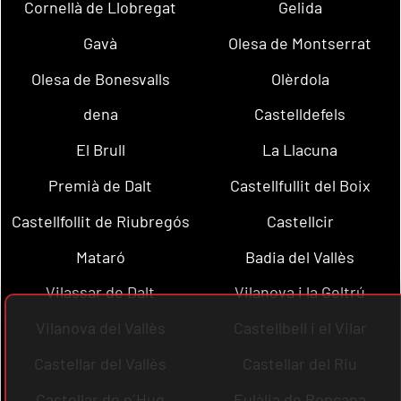
Cornellà de Llobregat
Gelida
Gavà
Olesa de Montserrat
Olesa de Bonesvalls
Olèrdola
dena
Castelldefels
El Brull
La Llacuna
Premià de Dalt
Castellfullit del Boix
Castellfollit de Riubregós
Castellcir
Mataró
Badia del Vallès
Vilassar de Dalt
Vilanova i la Geltrú
Vilanova del Vallès
Castellbell i el Vilar
Castellar del Vallès
Castellar del Riu
Castellar de n´Hug
Eulàlia de Ronçana