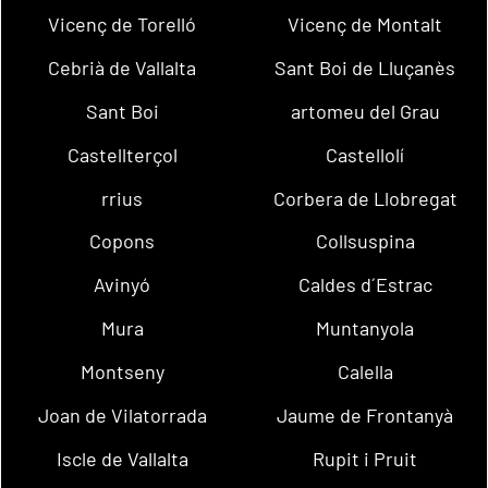
Vicenç de Torelló
Vicenç de Montalt
Cebrià de Vallalta
Sant Boi de Lluçanès
Sant Boi
artomeu del Grau
Castellterçol
Castellolí
rrius
Corbera de Llobregat
Copons
Collsuspina
Avinyó
Caldes d´Estrac
Mura
Muntanyola
Montseny
Calella
Joan de Vilatorrada
Jaume de Frontanyà
Iscle de Vallalta
Rupit i Pruit