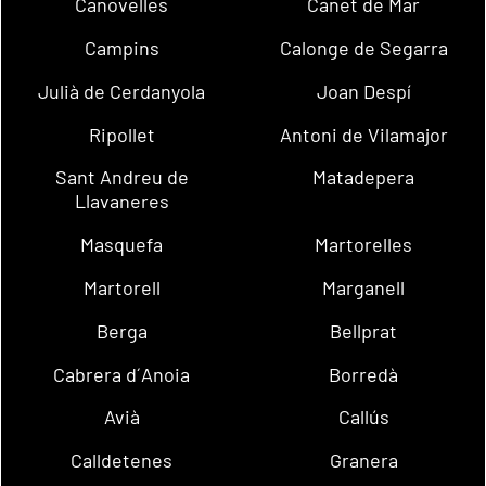
Canovelles
Canet de Mar
Campins
Calonge de Segarra
Julià de Cerdanyola
Joan Despí
Ripollet
Antoni de Vilamajor
Sant Andreu de
Matadepera
Llavaneres
Masquefa
Martorelles
Martorell
Marganell
Berga
Bellprat
Cabrera d´Anoia
Borredà
Avià
Callús
Calldetenes
Granera