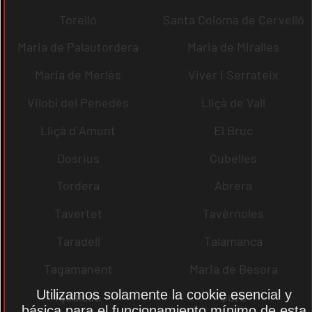
Torelló
Santa Coloma de Cervelló
Maria de Palautordera
Maria de Miralles
Maria de Merlès
Viver i Serrateix
Vilobí del Penedès
Lliçà de Vall
Lliçà d´Amunt
El Bruc
Dosrius
Cubelles
Tordera
Abrera
Tavertet
Tavèrnoles
Taradell
Talamanca
Tagamanent
Maria de Besora
Utilizamos solamente la cookie esencial y
Igualada
Gurb
básica para el funcionamiento mínimo de esta