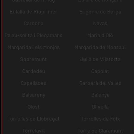
Eulàlia de Riuprimer
Eugènia de Berga
Cardona
Navas
Palau-solità i Plegamans
Maria d´Oló
Margarida i els Monjos
Margarida de Montbui
Sobremunt
Julià de Vilatorta
Cardedeu
Capolat
Capellades
Barberà del Vallès
Balsareny
Balenyà
Olost
Olivella
Torrelles de Llobregat
Torrelles de Foix
Torrelavit
Torre de Claramunt