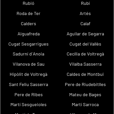
Rubió
Rubí
Roda de Ter
Artés
Calders
Calaf
Aiguafreda
Aguilar de Segarra
Cugat Sesgarrigues
Cugat del Vallès
Sadurní d´Anoia
Cecília de Voltregà
Vilanova de Sau
Vilalba Sasserra
Hipòlit de Voltregà
Caldes de Montbui
Sant Feliu Sasserra
Pere de Riudebitlles
Pere de Ribes
Mateu de Bages
Martí Sesgueioles
Martí Sarroca