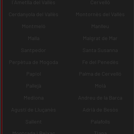
l´Ametlla del Vallès
Cervelló
Cerdanyola del Vallès
Montornès del Vallès
Montmeló
Manlleu
Malla
Malgrat de Mar
Santpedor
Santa Susanna
Perpètua de Mogoda
Fe del Penedès
Papiol
Palma de Cervelló
Pallejà
Moià
Mediona
Andreu de la Barca
Agustí de Lluçanès
Adrià de Besòs
Sallent
Palafolls
Montcada i Reixac
Tiana