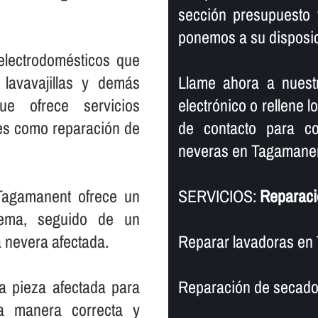
sección presupuesto 
ponemos a su disposic
electrodomésticos que
 lavavajillas y demás
Llame ahora a nuest
ue ofrece servicios
electrónico o rellene l
les como reparación de
de contacto para co
neveras en Tagamanen
 Tagamanent ofrece un
SERVICIOS:
Reparaci
blema, seguido de un
a nevera afectada.
Reparar lavadoras en
a pieza afectada para
Reparación de secado
na manera correcta y