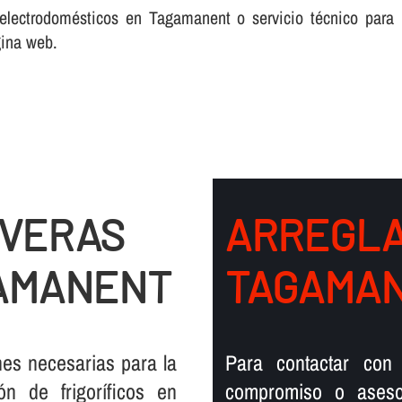
 electrodomésticos en Tagamanent o servicio técnico para
gina web.
EVERAS
ARREGLA
GAMANENT
TAGAMA
nes necesarias para la
Para contactar con 
n de frigorí­ficos en
compromiso o aseso