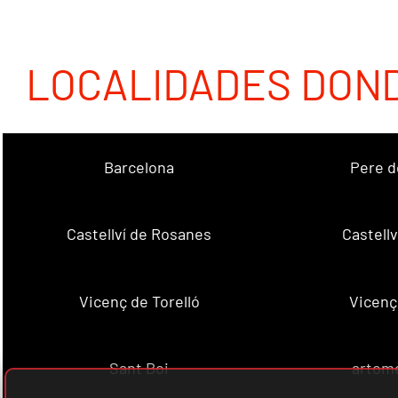
LOCALIDADES DON
Barcelona
Pere d
Castellví de Rosanes
Castellv
Vicenç de Torelló
Vicenç
Sant Boi
artome