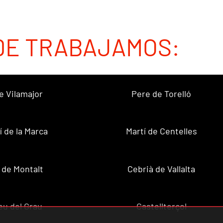
DE TRABAJAMOS:
e Vilamajor
Pere de Torelló
í de la Marca
Martí de Centelles
 de Montalt
Cebrià de Vallalta
u del Grau
Castellterçol