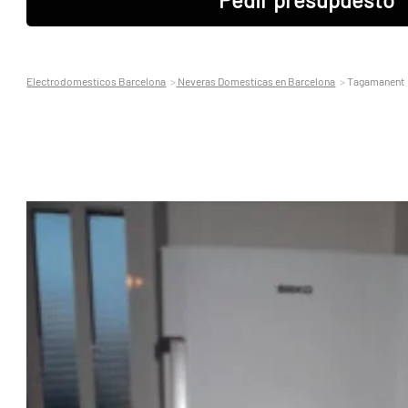
Electrodomesticos Barcelona
Neveras Domesticas en Barcelona
Tagamanent