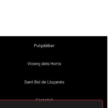
Puigdàlber
Vicenç dels Horts
Sant Boi de Lluçanès
Castellolí