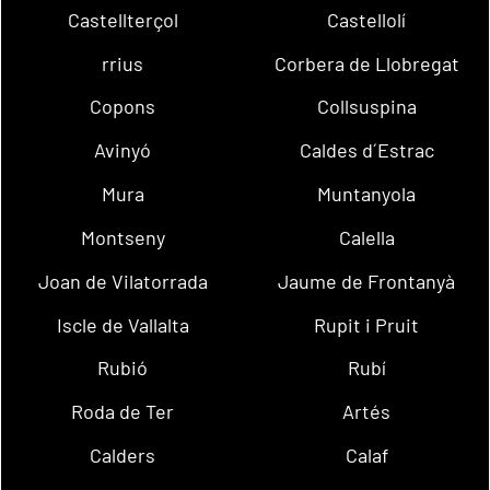
Castellterçol
Castellolí
rrius
Corbera de Llobregat
Copons
Collsuspina
Avinyó
Caldes d´Estrac
Mura
Muntanyola
Montseny
Calella
Joan de Vilatorrada
Jaume de Frontanyà
Iscle de Vallalta
Rupit i Pruit
Rubió
Rubí
Roda de Ter
Artés
Calders
Calaf