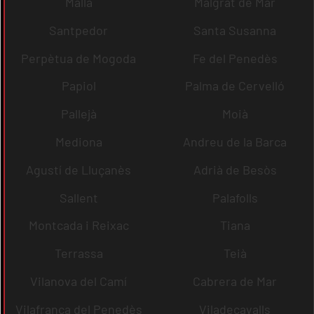
Malla
Malgrat de Mar
Santpedor
Santa Susanna
Perpètua de Mogoda
Fe del Penedès
Papiol
Palma de Cervelló
Pallejà
Moià
Mediona
Andreu de la Barca
Agustí de Lluçanès
Adrià de Besòs
Sallent
Palafolls
Montcada i Reixac
Tiana
Terrassa
Teià
Vilanova del Camí
Cabrera de Mar
Vilafranca del Penedès
Viladecavalls