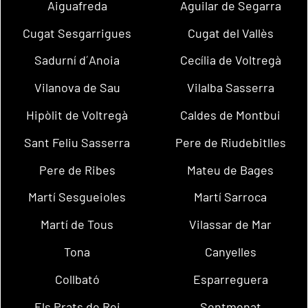
Aiguafreda
Aguilar de Segarra
Cugat Sesgarrigues
Cugat del Vallès
Sadurní d´Anoia
Cecília de Voltregà
Vilanova de Sau
Vilalba Sasserra
Hipòlit de Voltregà
Caldes de Montbui
Sant Feliu Sasserra
Pere de Riudebitlles
Pere de Ribes
Mateu de Bages
Martí Sesgueioles
Martí Sarroca
Martí de Tous
Vilassar de Mar
Tona
Canyelles
Collbató
Esparreguera
Els Prats de Rei
Sentmenat