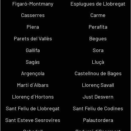
Figaró-Montmany
Esplugues de Llobregat
Casserres
Carme
Piera
Perafita
Parets del Vallès
Begues
Gallifa
Sora
Sagàs
Lluçà
Argençola
Castellnou de Bages
Martí d´Albars
Llorenç Savall
Llorenç d´Hortons
Just Desvern
Sant Feliu de Llobregat
Sant Feliu de Codines
Sant Esteve Sesrovires
Palautordera