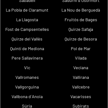
Sabadell
Sadurní d´Osormort
La Pobla de Claramunt
La Nou de Berguedà
La Llagosta
Fruitós de Bages
Fost de Campsentelles
Quirze Safaja
Quirze del Vallès
Quirze de Besora
Quintí de Mediona
Pol de Mar
Pere Sallavinera
Vilada
Vic
Veciana
Vallromanes
Vallirana
Vallgorguina
Vallcebre
Vallbona d´Anoia
Vacarisses
Súria
Subirats