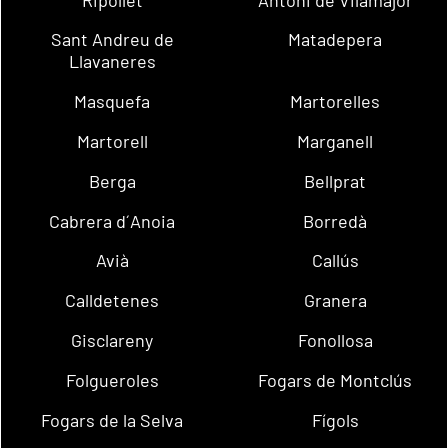
Sant Andreu de
Matadepera
Llavaneres
Masquefa
Martorelles
Martorell
Marganell
Berga
Bellprat
Cabrera d´Anoia
Borredà
Avià
Callús
Calldetenes
Granera
Gisclareny
Fonollosa
Folgueroles
Fogars de Montclús
Fogars de la Selva
Fígols