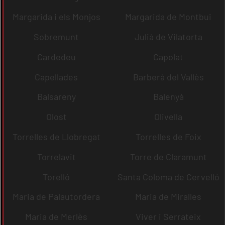
Margarida i els Monjos
Margarida de Montbui
Sobremunt
Julià de Vilatorta
Cardedeu
Capolat
Capellades
Barberà del Vallès
Balsareny
Balenyà
Olost
Olivella
Torrelles de Llobregat
Torrelles de Foix
Torrelavit
Torre de Claramunt
Torelló
Santa Coloma de Cervelló
Maria de Palautordera
Maria de Miralles
Maria de Merlès
Viver i Serrateix