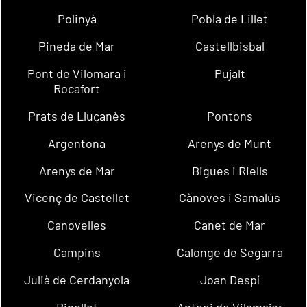
Polinyà
Pobla de Lillet
Pineda de Mar
Castellbisbal
Pont de Vilomara i
Pujalt
Rocafort
Prats de Lluçanès
Pontons
Argentona
Arenys de Munt
Arenys de Mar
Bigues i Riells
Vicenç de Castellet
Cànoves i Samalús
Canovelles
Canet de Mar
Campins
Calonge de Segarra
Julià de Cerdanyola
Joan Despí
Ripollet
Antoni de Vilamajor