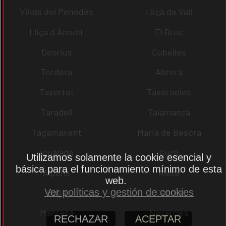
Vilobí del Penedès
Lliçà de Vall
Lliçà d´Amunt
El Bruc
Dosrius
Cubelles
Tordera
Abrera
Tavertet
Tavèrnoles
Taradell
Talamanca
Tagamanent
Maria de Besora
Igualada
Gurb
Utilizamos solamente la cookie esencial y
básica para el funcionamiento mínimo de esta
Alpens
Alella
web.
Ver políticas y gestión de cookies
Bagà
Cabrils
Manresa
Navarcles
RECHAZAR
ACEPTAR