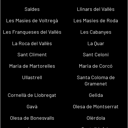
Saldes
Llinars del Vallès
Les Masíes de Voltregà
Les Masies de Roda
Les Franqueses del Vallès
Les Cabanyes
La Roca del Vallès
La Quar
Sant Climent
Sant Celoni
Maria de Martorelles
Maria de Corcó
Ullastrell
Santa Coloma de
Gramenet
Cornellà de Llobregat
Gelida
Gavà
Olesa de Montserrat
Olesa de Bonesvalls
Olèrdola