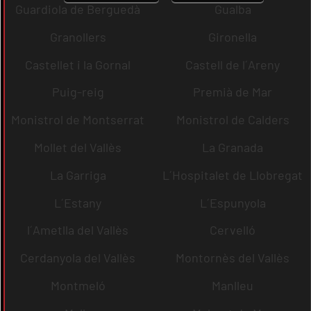
Guardiola de Berguedà
Gualba
Granollers
Gironella
Castellet i la Gornal
Castell de l´Areny
Puig-reig
Premià de Mar
Monistrol de Montserrat
Monistrol de Calders
Mollet del Vallès
La Granada
La Garriga
L´Hospitalet de Llobregat
L´Estany
L´Espunyola
l´Ametlla del Vallès
Cervelló
Cerdanyola del Vallès
Montornès del Vallès
Montmeló
Manlleu