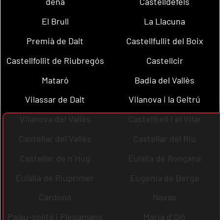
dena
Castelldefels
El Brull
La Llacuna
Premià de Dalt
Castellfullit del Boix
Castellfollit de Riubregós
Castellcir
Mataró
Badia del Vallès
Vilassar de Dalt
Vilanova i la Geltrú
Vilanova del Vallès
Castellbell i el Vilar
Castellar del Vallès
Castellar del Riu
Castellar de n´Hug
Eulàlia de Ronçana
Eulàlia de Riuprimer
Eugènia de Berga
Cardona
Navas
Palau-solità i Plegamans
Maria d´Oló