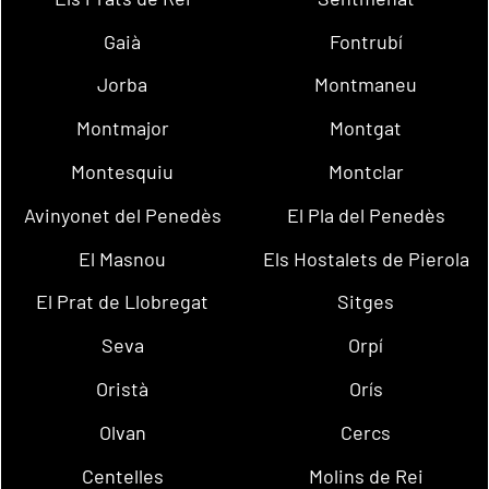
Gaià
Fontrubí
Jorba
Montmaneu
Montmajor
Montgat
Montesquiu
Montclar
Avinyonet del Penedès
El Pla del Penedès
El Masnou
Els Hostalets de Pierola
El Prat de Llobregat
Sitges
Seva
Orpí
Oristà
Orís
Olvan
Cercs
Centelles
Molins de Rei