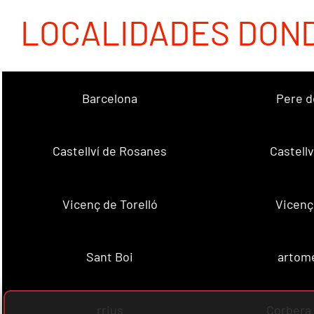
LOCALIDADES DON
Barcelona
Pere d
Castellví de Rosanes
Castellv
Vicenç de Torelló
Vicenç
Sant Boi
artome
rrius
Corbera 