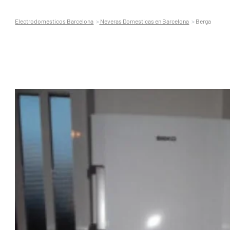
Electrodomesticos Barcelona
Neveras Domesticas en Barcelona
Berga