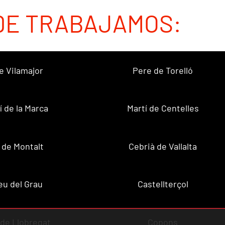
DE TRABAJAMOS:
e Vilamajor
Pere de Torelló
í de la Marca
Martí de Centelles
 de Montalt
Cebrià de Vallalta
u del Grau
Castellterçol
de Llobregat
Copons