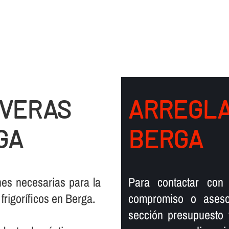
EVERAS
ARREGLA
GA
BERGA
nes necesarias para la
Para contactar con 
rigorí­ficos en Berga.
compromiso o aseso
sección presupuesto 