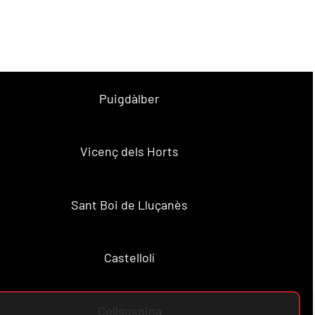
Puigdàlber
Vicenç dels Horts
Sant Boi de Lluçanès
Castellolí
Collsuspina