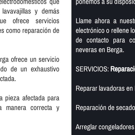
electrodomésticos que
ponemos a su disposic
 lavavajillas y demás
ue ofrece servicios
Llame ahora a nuest
les como reparación de
electrónico o rellene l
de contacto para co
neveras en Berga.
rga ofrece un servicio
ido de un exhaustivo
SERVICIOS:
Reparaci
ectada.
Reparar lavadoras en 
a pieza afectada para
na manera correcta y
Reparación de secado
Arreglar congeladores 