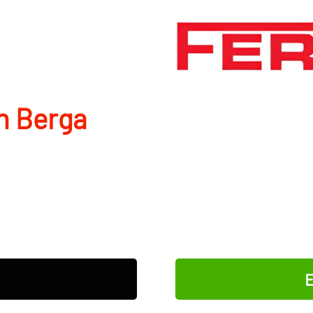
en Berga
E