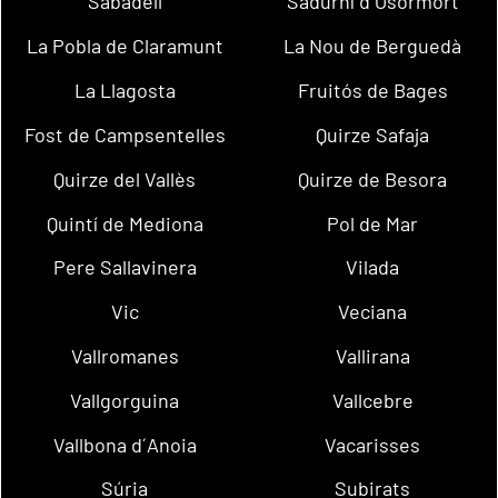
Sabadell
Sadurní d´Osormort
La Pobla de Claramunt
La Nou de Berguedà
La Llagosta
Fruitós de Bages
Fost de Campsentelles
Quirze Safaja
Quirze del Vallès
Quirze de Besora
Quintí de Mediona
Pol de Mar
Pere Sallavinera
Vilada
Vic
Veciana
Vallromanes
Vallirana
Vallgorguina
Vallcebre
Vallbona d´Anoia
Vacarisses
Súria
Subirats