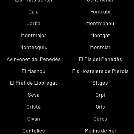
Gaià
Fontrubí
Jorba
Montmaneu
Montmajor
Montgat
Montesquiu
Montclar
Avinyonet del Penedès
El Pla del Penedès
El Masnou
Els Hostalets de Pierola
El Prat de Llobregat
Sitges
Seva
Orpí
Oristà
Orís
Olvan
Cercs
Centelles
Molins de Rei