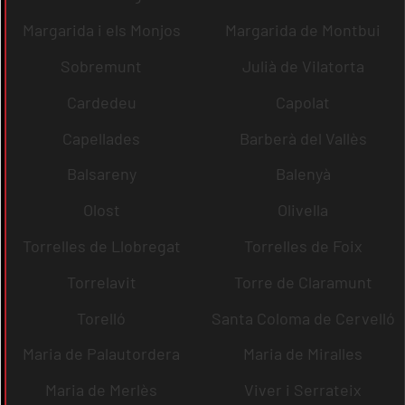
Margarida i els Monjos
Margarida de Montbui
Sobremunt
Julià de Vilatorta
Cardedeu
Capolat
Capellades
Barberà del Vallès
Balsareny
Balenyà
Olost
Olivella
Torrelles de Llobregat
Torrelles de Foix
Torrelavit
Torre de Claramunt
Torelló
Santa Coloma de Cervelló
Maria de Palautordera
Maria de Miralles
Maria de Merlès
Viver i Serrateix