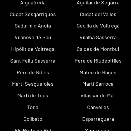
Aiguafreda
Aguilar de Segarra
Cugat Sesgarrigues
Cugat del Vallès
Sadurní d´Anoia
Cecília de Voltregà
Vilanova de Sau
Vilalba Sasserra
Hipòlit de Voltregà
Caldes de Montbui
Sant Feliu Sasserra
Pere de Riudebitlles
Pere de Ribes
Mateu de Bages
Martí Sesgueioles
Martí Sarroca
Martí de Tous
Vilassar de Mar
Tona
Canyelles
Collbató
Esparreguera
Els Prats de Rei
Sentmenat