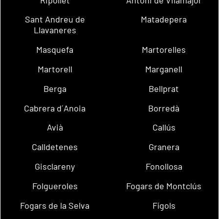
Sant Andreu de
Matadepera
Llavaneres
Masquefa
Martorelles
Martorell
Marganell
Berga
Bellprat
Cabrera d´Anoia
Borredà
Avià
Callús
Calldetenes
Granera
Gisclareny
Fonollosa
Folgueroles
Fogars de Montclús
Fogars de la Selva
Fígols