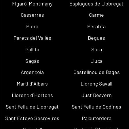
Figaró-Montmany
Esplugues de Llobregat
Casserres
Carme
Piera
Perafita
Parets del Vallès
Begues
Gallifa
Sora
Sagàs
Lluçà
Argençola
Castellnou de Bages
Martí d´Albars
Llorenç Savall
Llorenç d´Hortons
Just Desvern
Sant Feliu de Llobregat
Sant Feliu de Codines
Sant Esteve Sesrovires
Palautordera