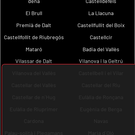
dena
Castelldefels
El Brull
La Llacuna
Premià de Dalt
Castellfullit del Boix
Castellfollit de Riubregós
Castellcir
Mataró
Badia del Vallès
Vilassar de Dalt
Vilanova i la Geltrú
Vilanova del Vallès
Castellbell i el Vilar
Castellar del Vallès
Castellar del Riu
Castellar de n´Hug
Eulàlia de Ronçana
Eulàlia de Riuprimer
Eugènia de Berga
Cardona
Navas
Palau-solità i Plegamans
Maria d´Oló