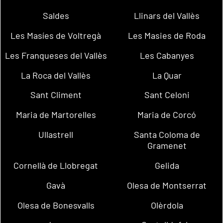
Saldes
Llinars del Vallès
Les Masíes de Voltregà
Les Masies de Roda
Les Franqueses del Vallès
Les Cabanyes
La Roca del Vallès
La Quar
Sant Climent
Sant Celoni
Maria de Martorelles
Maria de Corcó
Ullastrell
Santa Coloma de
Gramenet
Cornellà de Llobregat
Gelida
Gavà
Olesa de Montserrat
Olesa de Bonesvalls
Olèrdola