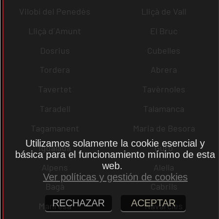
Vilobí del Penedès
Lliçà de Vall
Lliçà d´Amunt
El Bruc
Dosrius
Cubelles
Tordera
Abrera
Tavertet
Tavèrnoles
Taradell
Talamanca
Tagamanent
Maria de Besora
Utilizamos solamente la cookie esencial y
Igualada
Gurb
básica para el funcionamiento mínimo de esta
web.
Alpens
Alella
Ver políticas y gestión de cookies
Bagà
Cabrils
RECHAZAR
ACEPTAR
Manresa
Navarcles