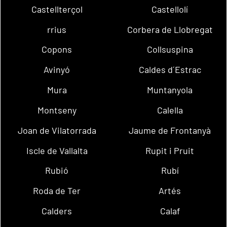
Castellterçol
Castellolí
rrius
Corbera de Llobregat
Copons
Collsuspina
Avinyó
Caldes d´Estrac
Mura
Muntanyola
Montseny
Calella
Joan de Vilatorrada
Jaume de Frontanyà
Iscle de Vallalta
Rupit i Pruit
Rubió
Rubí
Roda de Ter
Artés
Calders
Calaf