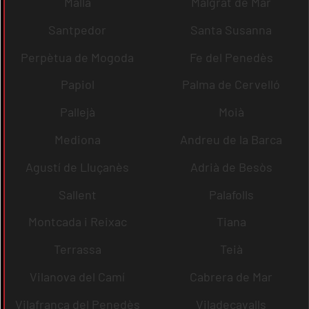
Malla
Malgrat de Mar
Santpedor
Santa Susanna
Perpètua de Mogoda
Fe del Penedès
Papiol
Palma de Cervelló
Pallejà
Moià
Mediona
Andreu de la Barca
Agustí de Lluçanès
Adrià de Besòs
Sallent
Palafolls
Montcada i Reixac
Tiana
Terrassa
Teià
Vilanova del Camí
Cabrera de Mar
Vilafranca del Penedès
Viladecavalls