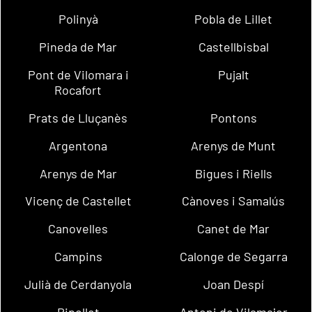
Polinyà
Pobla de Lillet
Pineda de Mar
Castellbisbal
Pont de Vilomara i
Pujalt
Rocafort
Prats de Lluçanès
Pontons
Argentona
Arenys de Munt
Arenys de Mar
Bigues i Riells
Vicenç de Castellet
Cànoves i Samalús
Canovelles
Canet de Mar
Campins
Calonge de Segarra
Julià de Cerdanyola
Joan Despí
Ripollet
Antoni de Vilamajor