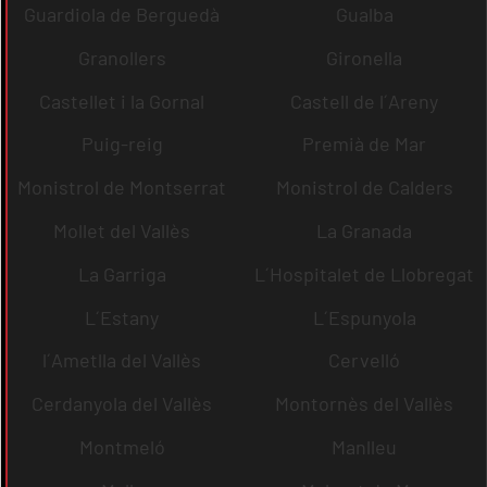
Guardiola de Berguedà
Gualba
Granollers
Gironella
Castellet i la Gornal
Castell de l´Areny
Puig-reig
Premià de Mar
Monistrol de Montserrat
Monistrol de Calders
Mollet del Vallès
La Granada
La Garriga
L´Hospitalet de Llobregat
L´Estany
L´Espunyola
l´Ametlla del Vallès
Cervelló
Cerdanyola del Vallès
Montornès del Vallès
Montmeló
Manlleu