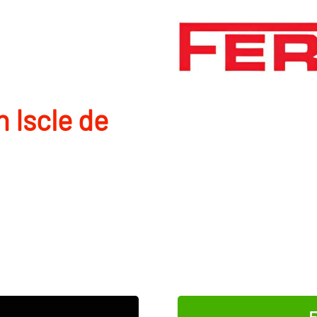
n Iscle de
E