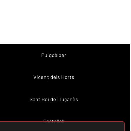
Puigdàlber
Vicenç dels Horts
Sant Boi de Lluçanès
Castellolí