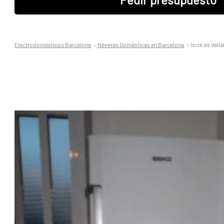
Electrodomesticos Barcelona
Neveras Domesticas en Barcelona
Iscle de Valla