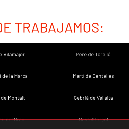
DE TRABAJAMOS:
e Vilamajor
Pere de Torelló
í de la Marca
Martí de Centelles
 de Montalt
Cebrià de Vallalta
u del Grau
Castellterçol