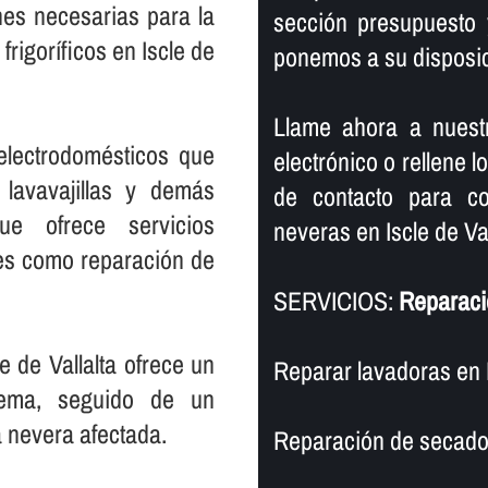
nes necesarias para la
sección presupuesto 
rigorí­ficos en Iscle de
ponemos a su disposic
Llame ahora a nuest
electrodomésticos que
electrónico o rellene l
 lavavajillas y demás
de contacto para co
ue ofrece servicios
neveras en Iscle de Val
les como reparación de
SERVICIOS:
Reparació
e de Vallalta ofrece un
Reparar lavadoras en Is
blema, seguido de un
a nevera afectada.
Reparación de secadora