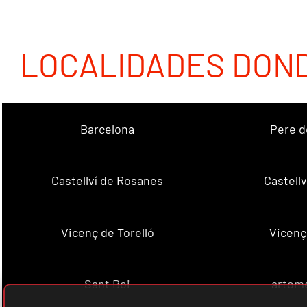
LOCALIDADES DON
Barcelona
Pere d
Castellví de Rosanes
Castellv
Vicenç de Torelló
Vicenç
Sant Boi
artome