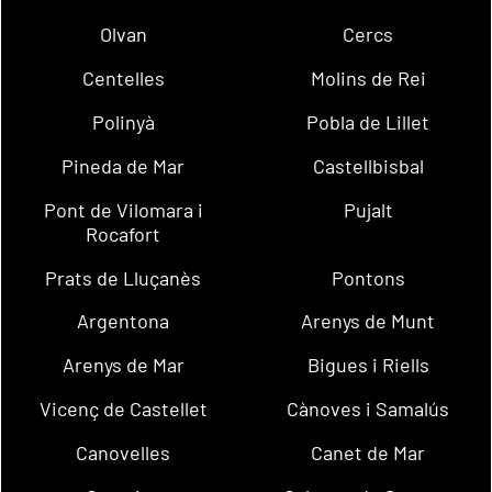
Olvan
Cercs
Centelles
Molins de Rei
Polinyà
Pobla de Lillet
Pineda de Mar
Castellbisbal
Pont de Vilomara i
Pujalt
Rocafort
Prats de Lluçanès
Pontons
Argentona
Arenys de Munt
Arenys de Mar
Bigues i Riells
Vicenç de Castellet
Cànoves i Samalús
Canovelles
Canet de Mar