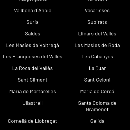
Vallbona d´Anoia
Vacarisses
Súria
Subirats
Saldes
Llinars del Vallès
Les Masíes de Voltregà
Les Masies de Roda
Les Franqueses del Vallès
Les Cabanyes
La Roca del Vallès
La Quar
Sant Climent
Sant Celoni
Maria de Martorelles
Maria de Corcó
Ullastrell
Santa Coloma de
Gramenet
Cornellà de Llobregat
Gelida