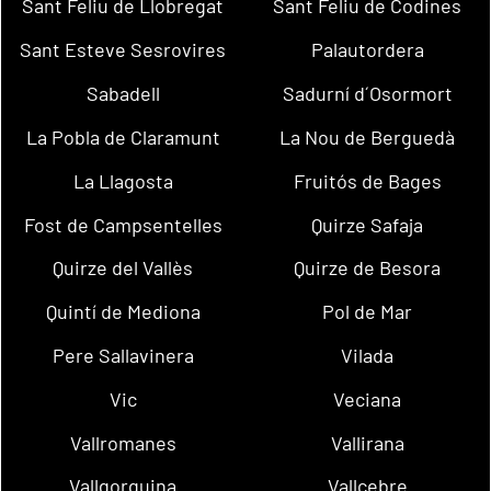
Sant Feliu de Llobregat
Sant Feliu de Codines
Sant Esteve Sesrovires
Palautordera
Sabadell
Sadurní d´Osormort
La Pobla de Claramunt
La Nou de Berguedà
La Llagosta
Fruitós de Bages
Fost de Campsentelles
Quirze Safaja
Quirze del Vallès
Quirze de Besora
Quintí de Mediona
Pol de Mar
Pere Sallavinera
Vilada
Vic
Veciana
Vallromanes
Vallirana
Vallgorguina
Vallcebre