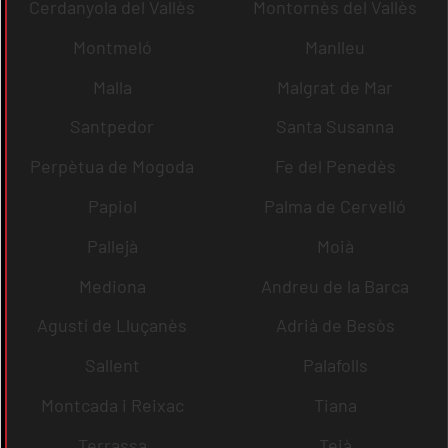
Cerdanyola del Vallès
Montornès del Vallès
Montmeló
Manlleu
Malla
Malgrat de Mar
Santpedor
Santa Susanna
Perpètua de Mogoda
Fe del Penedès
Papiol
Palma de Cervelló
Pallejà
Moià
Mediona
Andreu de la Barca
Agustí de Lluçanès
Adrià de Besòs
Sallent
Palafolls
Montcada i Reixac
Tiana
Terrassa
Teià