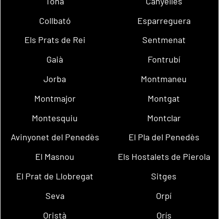
Tona
Canyelles
Collbató
Esparreguera
Els Prats de Rei
Sentmenat
Gaià
Fontrubí
Jorba
Montmaneu
Montmajor
Montgat
Montesquiu
Montclar
Avinyonet del Penedès
El Pla del Penedès
El Masnou
Els Hostalets de Pierola
El Prat de Llobregat
Sitges
Seva
Orpí
Oristà
Orís