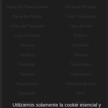
Maria de Palautordera
Maria de Miralles
Maria de Merlès
Viver i Serrateix
Vilobí del Penedès
Lliçà de Vall
Lliçà d´Amunt
El Bruc
Dosrius
Cubelles
Tordera
Abrera
Tavertet
Tavèrnoles
Taradell
Talamanca
Tagamanent
Maria de Besora
Igualada
Gurb
Alpens
Alella
Utilizamos solamente la cookie esencial y