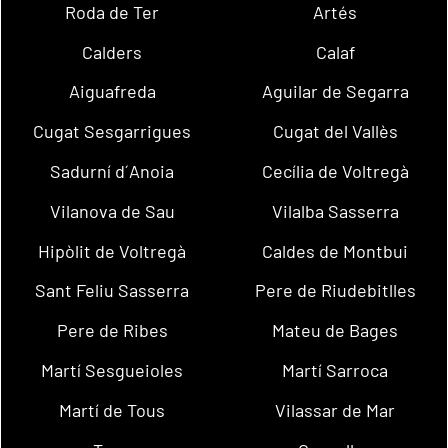
Roda de Ter
Artés
Calders
Calaf
Aiguafreda
Aguilar de Segarra
Cugat Sesgarrigues
Cugat del Vallès
Sadurní d´Anoia
Cecília de Voltregà
Vilanova de Sau
Vilalba Sasserra
Hipòlit de Voltregà
Caldes de Montbui
Sant Feliu Sasserra
Pere de Riudebitlles
Pere de Ribes
Mateu de Bages
Martí Sesgueioles
Martí Sarroca
Martí de Tous
Vilassar de Mar