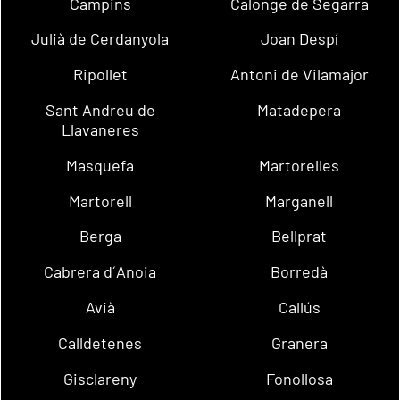
Campins
Calonge de Segarra
Julià de Cerdanyola
Joan Despí
Ripollet
Antoni de Vilamajor
Sant Andreu de
Matadepera
Llavaneres
Masquefa
Martorelles
Martorell
Marganell
Berga
Bellprat
Cabrera d´Anoia
Borredà
Avià
Callús
Calldetenes
Granera
Gisclareny
Fonollosa