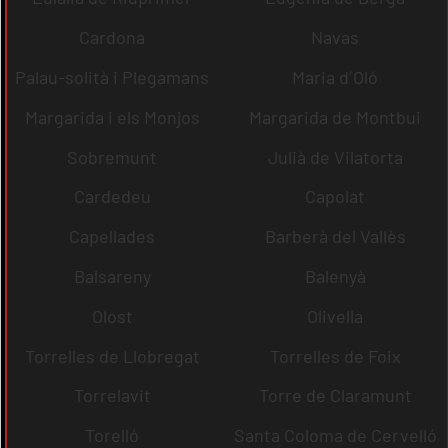
Cardona
Navas
Palau-solità i Plegamans
Maria d´Oló
Margarida i els Monjos
Margarida de Montbui
Sobremunt
Julià de Vilatorta
Cardedeu
Capolat
Capellades
Barberà del Vallès
Balsareny
Balenyà
Olost
Olivella
Torrelles de Llobregat
Torrelles de Foix
Torrelavit
Torre de Claramunt
Torelló
Santa Coloma de Cervelló