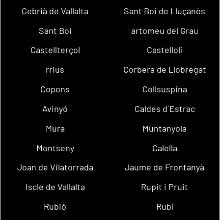
Cebrià de Vallalta
Sant Boi de Lluçanès
Sant Boi
artomeu del Grau
Castellterçol
Castellolí
rrius
Corbera de Llobregat
Copons
Collsuspina
Avinyó
Caldes d´Estrac
Mura
Muntanyola
Montseny
Calella
Joan de Vilatorrada
Jaume de Frontanyà
Iscle de Vallalta
Rupit i Pruit
Rubió
Rubí