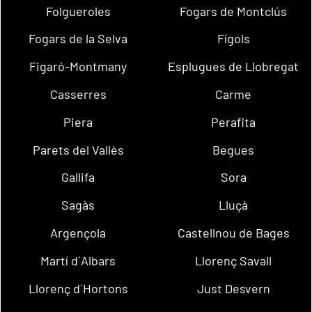
Folgueroles
Fogars de Montclús
Fogars de la Selva
Fígols
Figaró-Montmany
Esplugues de Llobregat
Casserres
Carme
Piera
Perafita
Parets del Vallès
Begues
Gallifa
Sora
Sagàs
Lluçà
Argençola
Castellnou de Bages
Martí d´Albars
Llorenç Savall
Llorenç d´Hortons
Just Desvern