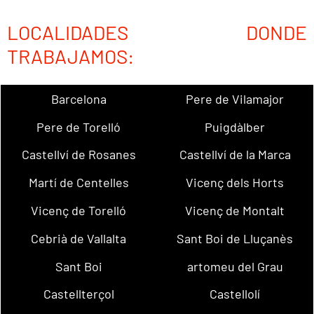
LOCALIDADES DONDE
TRABAJAMOS:
Barcelona
Pere de Vilamajor
Pere de Torelló
Puigdàlber
Castellví de Rosanes
Castellví de la Marca
Martí de Centelles
Vicenç dels Horts
Vicenç de Torelló
Vicenç de Montalt
Cebrià de Vallalta
Sant Boi de Lluçanès
Sant Boi
artomeu del Grau
Castellterçol
Castellolí