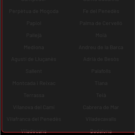
Perpètua de Mogoda
Fe del Penedès
Papiol
Palma de Cervelló
Pallejà
Moià
Mediona
Andreu de la Barca
Agustí de Lluçanès
Adrià de Besòs
Sallent
Palafolls
Montcada i Reixac
Tiana
Terrassa
Teià
Vilanova del Camí
Cabrera de Mar
Vilafranca del Penedès
Viladecavalls
Viladecans
Badalona