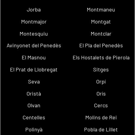
Jorba
Montmaneu
Montmajor
Montgat
Montesquiu
Montclar
Avinyonet del Penedès
El Pla del Penedès
El Masnou
Els Hostalets de Pierola
El Prat de Llobregat
Sitges
Seva
Orpí
Oristà
Orís
Olvan
Cercs
Centelles
Molins de Rei
Polinyà
Pobla de Lillet