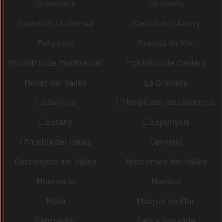
Granollers
Gironella
Castellet i la Gornal
Castell de l´Areny
Puig-reig
Premià de Mar
Monistrol de Montserrat
Monistrol de Calders
Mollet del Vallès
La Granada
La Garriga
L´Hospitalet de Llobregat
L´Estany
L´Espunyola
l´Ametlla del Vallès
Cervelló
Cerdanyola del Vallès
Montornès del Vallès
Montmeló
Manlleu
Malla
Malgrat de Mar
Santpedor
Santa Susanna