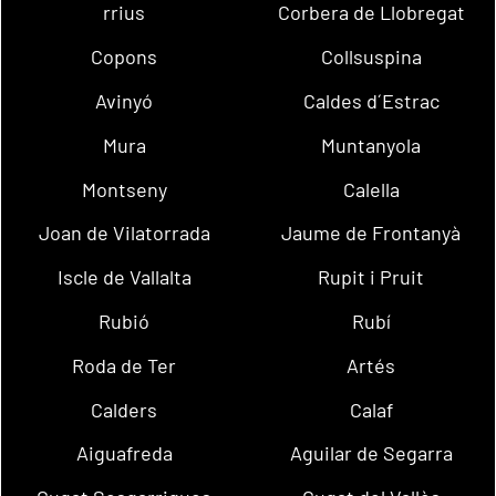
rrius
Corbera de Llobregat
Copons
Collsuspina
Avinyó
Caldes d´Estrac
Mura
Muntanyola
Montseny
Calella
Joan de Vilatorrada
Jaume de Frontanyà
Iscle de Vallalta
Rupit i Pruit
Rubió
Rubí
Roda de Ter
Artés
Calders
Calaf
Aiguafreda
Aguilar de Segarra