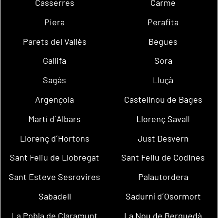
Casserres
Carme
Piera
Perafita
Parets del Vallès
Begues
Gallifa
Sora
Sagàs
Lluçà
Argençola
Castellnou de Bages
Martí d´Albars
Llorenç Savall
Llorenç d´Hortons
Just Desvern
Sant Feliu de Llobregat
Sant Feliu de Codines
Sant Esteve Sesrovires
Palautordera
Sabadell
Sadurní d´Osormort
La Pobla de Claramunt
La Nou de Berguedà