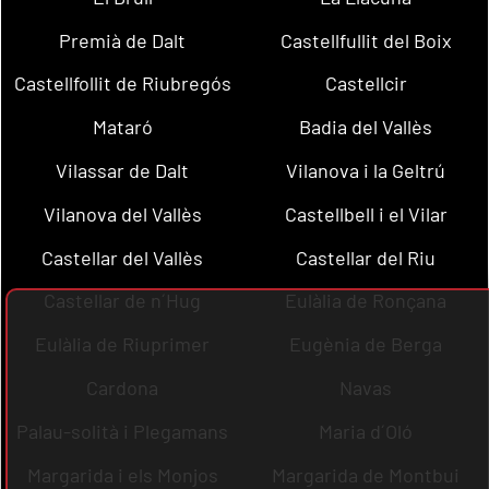
Premià de Dalt
Castellfullit del Boix
Castellfollit de Riubregós
Castellcir
Mataró
Badia del Vallès
Vilassar de Dalt
Vilanova i la Geltrú
Vilanova del Vallès
Castellbell i el Vilar
Castellar del Vallès
Castellar del Riu
Castellar de n´Hug
Eulàlia de Ronçana
Eulàlia de Riuprimer
Eugènia de Berga
Cardona
Navas
Palau-solità i Plegamans
Maria d´Oló
Margarida i els Monjos
Margarida de Montbui