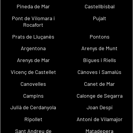
Pineda de Mar
Castellbisbal
Pont de Vilomara i
Pujalt
Rocafort
Prats de Lluçanès
Pontons
Argentona
Arenys de Munt
Arenys de Mar
Bigues i Riells
Vicenç de Castellet
Cànoves i Samalús
Canovelles
Canet de Mar
Campins
Calonge de Segarra
Julià de Cerdanyola
Joan Despí
Ripollet
Antoni de Vilamajor
Sant Andreu de
Matadepera