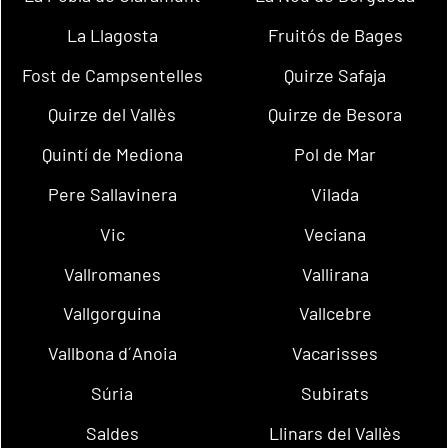
La Llagosta
Fruitós de Bages
Fost de Campsentelles
Quirze Safaja
Quirze del Vallès
Quirze de Besora
Quintí de Mediona
Pol de Mar
Pere Sallavinera
Vilada
Vic
Veciana
Vallromanes
Vallirana
Vallgorguina
Vallcebre
Vallbona d´Anoia
Vacarisses
Súria
Subirats
Saldes
Llinars del Vallès