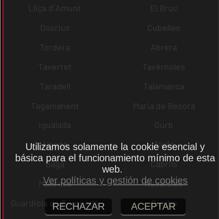
Lliçà d´Amunt
El Bruc
Dosrius
Cubelles
Tordera
Abrera
Tavertet
Tavèrnoles
Taradell
Talamanca
Tagamanent
Maria de Besora
Igualada
Gurb
Alpens
Alella
Utilizamos solamente la cookie esencial y
básica para el funcionamiento mínimo de esta
Bagà
Cabrils
web.
Ver políticas y gestión de cookies
Manresa
Navarcles
Guardiola de Berguedà
Gualba
RECHAZAR
ACEPTAR