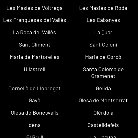
Les Masíes de Voltregà
Les Masies de Roda
Les Franqueses del Vallès
Les Cabanyes
La Roca del Vallès
La Quar
Sant Climent
Sant Celoni
Maria de Martorelles
Maria de Corcó
Ullastrell
Santa Coloma de
Gramenet
Cornellà de Llobregat
Gelida
Gavà
Olesa de Montserrat
Olesa de Bonesvalls
Olèrdola
dena
Castelldefels
El Brull
La Llacuna