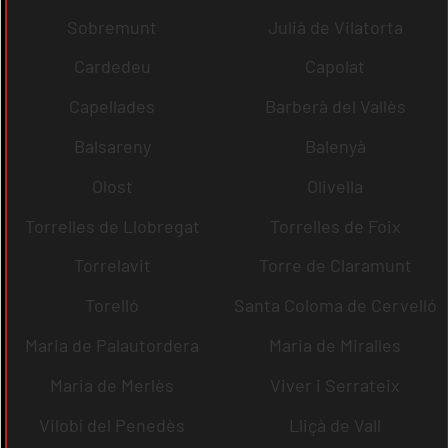
Sobremunt
Julià de Vilatorta
Cardedeu
Capolat
Capellades
Barberà del Vallès
Balsareny
Balenyà
Olost
Olivella
Torrelles de Llobregat
Torrelles de Foix
Torrelavit
Torre de Claramunt
Torelló
Santa Coloma de Cervelló
Maria de Palautordera
Maria de Miralles
Maria de Merlès
Viver i Serrateix
Vilobí del Penedès
Lliçà de Vall