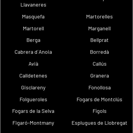
Llavaneres
Masquefa
Martorelles
Martorell
Marganell
Berga
Bellprat
Cabrera d´Anoia
Borredà
Avià
Callús
Calldetenes
Granera
Gisclareny
Fonollosa
Folgueroles
Fogars de Montclús
Fogars de la Selva
Fígols
Figaró-Montmany
Esplugues de Llobregat