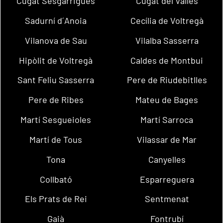
Cugat Sesgarrigues
Cugat del Vallès
Sadurní d´Anoia
Cecília de Voltregà
Vilanova de Sau
Vilalba Sasserra
Hipòlit de Voltregà
Caldes de Montbui
Sant Feliu Sasserra
Pere de Riudebitlles
Pere de Ribes
Mateu de Bages
Martí Sesgueioles
Martí Sarroca
Martí de Tous
Vilassar de Mar
Tona
Canyelles
Collbató
Esparreguera
Els Prats de Rei
Sentmenat
Gaià
Fontrubí