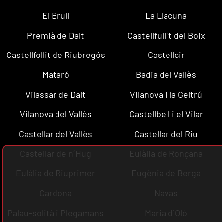
El Brull
La Llacuna
Premià de Dalt
Castellfullit del Boix
Castellfollit de Riubregós
Castellcir
Mataró
Badia del Vallès
Vilassar de Dalt
Vilanova i la Geltrú
Vilanova del Vallès
Castellbell i el Vilar
Castellar del Vallès
Castellar del Riu
Castellar de n´Hug
Eulàlia de Ronçana
Eulàlia de Riuprimer
Eugènia de Berga
Cardona
Navas
Palau-solità i Plegamans
Maria d´Oló