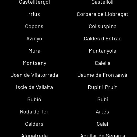
Castellterçol
Castellolí
rrius
Corbera de Llobregat
Copons
Collsuspina
Avinyó
Caldes d´Estrac
Mura
Muntanyola
Montseny
Calella
Joan de Vilatorrada
Jaume de Frontanyà
Iscle de Vallalta
Rupit i Pruit
Rubió
Rubí
Roda de Ter
Artés
Calders
Calaf
Aiguafreda
Aguilar de Segarra