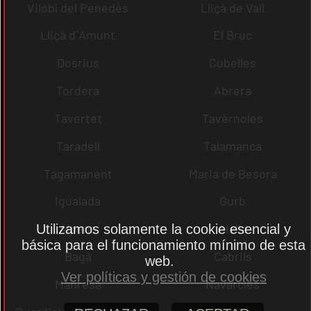
Vilobí del Penedès
Lliçà de Vall
Lliçà d´Amunt
El Bruc
Dosrius
Cubelles
Tordera
Abrera
Tavertet
Tavèrnoles
Taradell
Talamanca
Tagamanent
Maria de Besora
Igualada
Gurb
Alpens
Alella
Utilizamos solamente la cookie esencial y
básica para el funcionamiento mínimo de esta
Bagà
Cabrils
web.
Ver políticas y gestión de cookies
Manresa
Navarcles