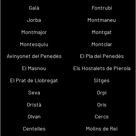
Gaià
Fontrubí
Jorba
Montmaneu
Montmajor
Montgat
Montesquiu
Montclar
Avinyonet del Penedès
El Pla del Penedès
El Masnou
Els Hostalets de Pierola
El Prat de Llobregat
Sitges
Seva
Orpí
Oristà
Orís
Olvan
Cercs
Centelles
Molins de Rei