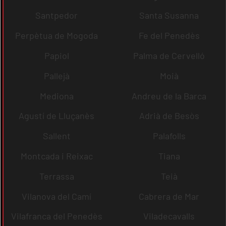
Santpedor
Santa Susanna
Perpètua de Mogoda
Fe del Penedès
Papiol
Palma de Cervelló
Pallejà
Moià
Mediona
Andreu de la Barca
Agustí de Lluçanès
Adrià de Besòs
Sallent
Palafolls
Montcada i Reixac
Tiana
Terrassa
Teià
Vilanova del Camí
Cabrera de Mar
Vilafranca del Penedès
Viladecavalls