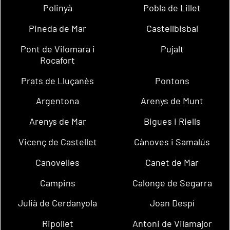
Polinyà
Pobla de Lillet
Pineda de Mar
Castellbisbal
Pont de Vilomara i
Pujalt
Rocafort
Prats de Lluçanès
Pontons
Argentona
Arenys de Munt
Arenys de Mar
Bigues i Riells
Vicenç de Castellet
Cànoves i Samalús
Canovelles
Canet de Mar
Campins
Calonge de Segarra
Julià de Cerdanyola
Joan Despí
Ripollet
Antoni de Vilamajor