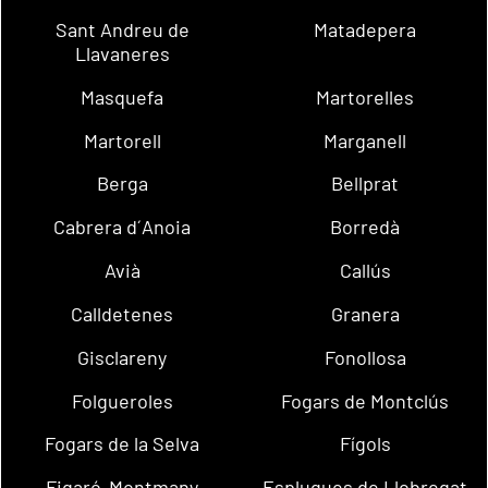
Sant Andreu de
Matadepera
Llavaneres
Masquefa
Martorelles
Martorell
Marganell
Berga
Bellprat
Cabrera d´Anoia
Borredà
Avià
Callús
Calldetenes
Granera
Gisclareny
Fonollosa
Folgueroles
Fogars de Montclús
Fogars de la Selva
Fígols
Figaró-Montmany
Esplugues de Llobregat