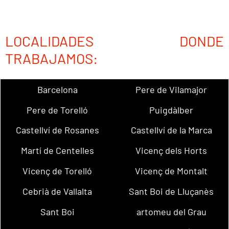
LOCALIDADES DONDE
TRABAJAMOS:
Barcelona
Pere de Vilamajor
Pere de Torelló
Puigdàlber
Castellví de Rosanes
Castellví de la Marca
Martí de Centelles
Vicenç dels Horts
Vicenç de Torelló
Vicenç de Montalt
Cebrià de Vallalta
Sant Boi de Lluçanès
Sant Boi
artomeu del Grau