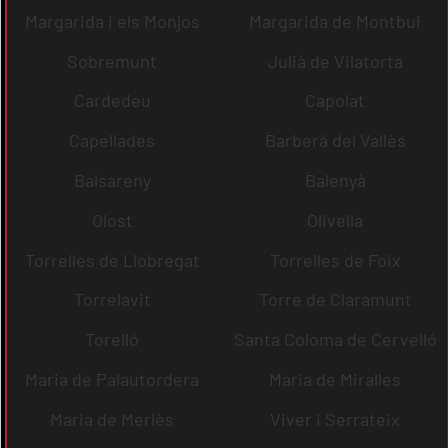
Margarida i els Monjos
Margarida de Montbui
Sobremunt
Julià de Vilatorta
Cardedeu
Capolat
Capellades
Barberà del Vallès
Balsareny
Balenyà
Olost
Olivella
Torrelles de Llobregat
Torrelles de Foix
Torrelavit
Torre de Claramunt
Torelló
Santa Coloma de Cervelló
Maria de Palautordera
Maria de Miralles
Maria de Merlès
Viver i Serrateix