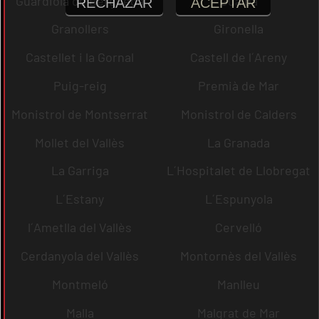
Guardiola de Berguedà
Gualba
RECHAZAR
ACEPTAR
Granollers
Gironella
Castellet i la Gornal
Castell de l´Areny
Puig-reig
Premià de Mar
Monistrol de Montserrat
Monistrol de Calders
Mollet del Vallès
La Granada
La Garriga
L´Hospitalet de Llobregat
L´Estany
L´Espunyola
l´Ametlla del Vallès
Cervelló
Cerdanyola del Vallès
Montornès del Vallès
Montmeló
Manlleu
Malla
Malgrat de Mar