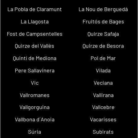
La Pobla de Claramunt
La Nou de Berguedà
La Llagosta
Fruitós de Bages
Fost de Campsentelles
Quirze Safaja
Quirze del Vallès
Quirze de Besora
Quintí de Mediona
Pol de Mar
Pere Sallavinera
Vilada
Vic
Veciana
Vallromanes
Vallirana
Vallgorguina
Vallcebre
Vallbona d´Anoia
Vacarisses
Súria
Subirats