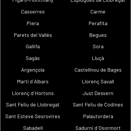
Casserres
Carme
Piera
Perafita
Parets del Vallès
Begues
Gallifa
Sora
Sagàs
Lluçà
Argençola
Castellnou de Bages
Martí d´Albars
Llorenç Savall
Llorenç d´Hortons
Just Desvern
Sant Feliu de Llobregat
Sant Feliu de Codines
Sant Esteve Sesrovires
Palautordera
Sabadell
Sadurní d´Osormort