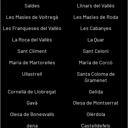
Saldes
Llinars del Vallès
Les Masíes de Voltregà
Les Masies de Roda
Les Franqueses del Vallès
Les Cabanyes
La Roca del Vallès
La Quar
Sant Climent
Sant Celoni
Maria de Martorelles
Maria de Corcó
Ullastrell
Santa Coloma de
Gramenet
Cornellà de Llobregat
Gelida
Gavà
Olesa de Montserrat
Olesa de Bonesvalls
Olèrdola
dena
Castelldefels