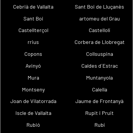
Cebrià de Vallalta
Sant Boi de Lluçanès
Sant Boi
artomeu del Grau
Castellterçol
Castellolí
rrius
Corbera de Llobregat
Copons
Collsuspina
Avinyó
Caldes d´Estrac
Mura
Muntanyola
Montseny
Calella
Joan de Vilatorrada
Jaume de Frontanyà
Iscle de Vallalta
Rupit i Pruit
Rubió
Rubí