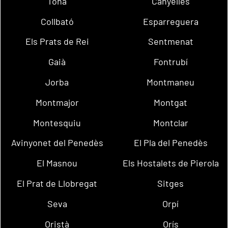
Tona
Canyelles
Collbató
Esparreguera
Els Prats de Rei
Sentmenat
Gaià
Fontrubí
Jorba
Montmaneu
Montmajor
Montgat
Montesquiu
Montclar
Avinyonet del Penedès
El Pla del Penedès
El Masnou
Els Hostalets de Pierola
El Prat de Llobregat
Sitges
Seva
Orpí
Oristà
Orís