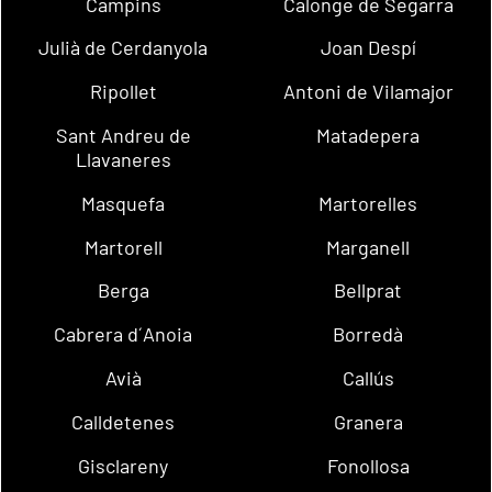
Campins
Calonge de Segarra
Julià de Cerdanyola
Joan Despí
Ripollet
Antoni de Vilamajor
Sant Andreu de
Matadepera
Llavaneres
Masquefa
Martorelles
Martorell
Marganell
Berga
Bellprat
Cabrera d´Anoia
Borredà
Avià
Callús
Calldetenes
Granera
Gisclareny
Fonollosa