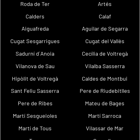
Roda de Ter
Artés
Calders
Calaf
Aiguafreda
Aguilar de Segarra
Cugat Sesgarrigues
Cugat del Vallès
Sadurní d´Anoia
Cecília de Voltregà
Vilanova de Sau
Vilalba Sasserra
Hipòlit de Voltregà
Caldes de Montbui
Sant Feliu Sasserra
Pere de Riudebitlles
Pere de Ribes
Mateu de Bages
Martí Sesgueioles
Martí Sarroca
Martí de Tous
Vilassar de Mar