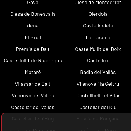
Gavà
Olesa de Montserrat
Olesa de Bonesvalls
Olèrdola
dena
Castelldefels
El Brull
La Llacuna
Premià de Dalt
Castellfullit del Boix
Castellfollit de Riubregós
Castellcir
Mataró
Badia del Vallès
Vilassar de Dalt
Vilanova i la Geltrú
Vilanova del Vallès
Castellbell i el Vilar
Castellar del Vallès
Castellar del Riu
Castellar de n´Hug
Eulàlia de Ronçana
Eulàlia de Riuprimer
Eugènia de Berga