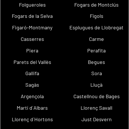
Folgueroles
Fogars de Montclús
Fogars de la Selva
Fígols
Figaró-Montmany
Esplugues de Llobregat
Casserres
Carme
Piera
Perafita
Parets del Vallès
Begues
Gallifa
Sora
Sagàs
Lluçà
Argençola
Castellnou de Bages
Martí d´Albars
Llorenç Savall
Llorenç d´Hortons
Just Desvern