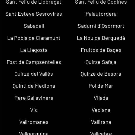
Sant Feliu de Llobregat
Sant Feliu de Codines
Sant Esteve Sesrovires
Palautordera
Sabadell
Sadurní d´Osormort
La Pobla de Claramunt
La Nou de Berguedà
La Llagosta
Fruitós de Bages
Fost de Campsentelles
Quirze Safaja
Quirze del Vallès
Quirze de Besora
Quintí de Mediona
Pol de Mar
Pere Sallavinera
Vilada
Vic
Veciana
Vallromanes
Vallirana
Vallgorguina
Vallcebre