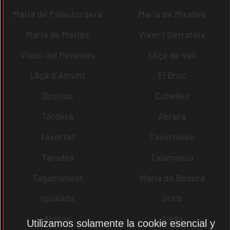
Maria de Palautordera
Maria de Miralles
Maria de Merlès
Viver i Serrateix
Vilobí del Penedès
Lliçà de Vall
Lliçà d´Amunt
El Bruc
Dosrius
Cubelles
Tordera
Abrera
Tavertet
Tavèrnoles
Taradell
Talamanca
Tagamanent
Maria de Besora
Igualada
Gurb
Alpens
Alella
Utilizamos solamente la cookie esencial y