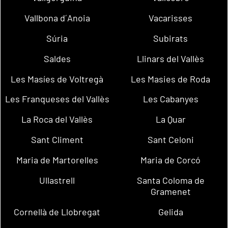
Vallbona d´Anoia
Vacarisses
Súria
Subirats
Saldes
Llinars del Vallès
Les Masíes de Voltregà
Les Masies de Roda
Les Franqueses del Vallès
Les Cabanyes
La Roca del Vallès
La Quar
Sant Climent
Sant Celoni
Maria de Martorelles
Maria de Corcó
Ullastrell
Santa Coloma de
Gramenet
Cornellà de Llobregat
Gelida