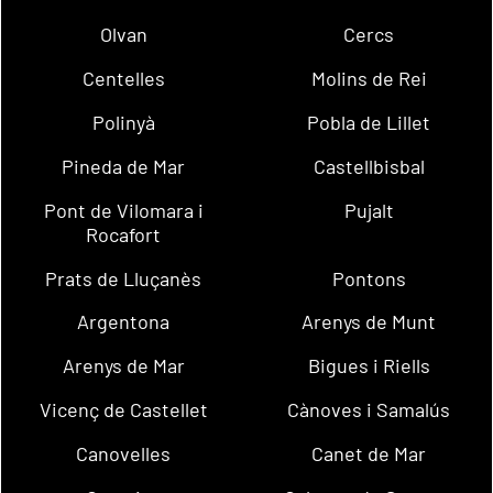
Olvan
Cercs
Centelles
Molins de Rei
Polinyà
Pobla de Lillet
Pineda de Mar
Castellbisbal
Pont de Vilomara i
Pujalt
Rocafort
Prats de Lluçanès
Pontons
Argentona
Arenys de Munt
Arenys de Mar
Bigues i Riells
Vicenç de Castellet
Cànoves i Samalús
Canovelles
Canet de Mar