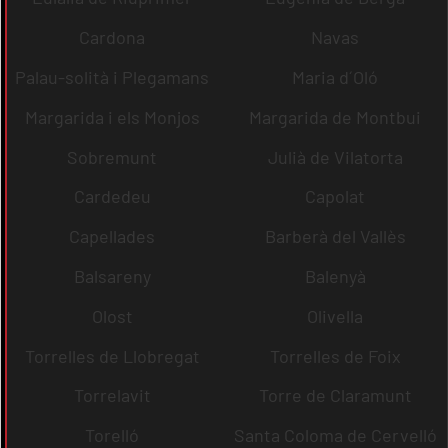
Cardona
Navas
Palau-solità i Plegamans
Maria d´Oló
Margarida i els Monjos
Margarida de Montbui
Sobremunt
Julià de Vilatorta
Cardedeu
Capolat
Capellades
Barberà del Vallès
Balsareny
Balenyà
Olost
Olivella
Torrelles de Llobregat
Torrelles de Foix
Torrelavit
Torre de Claramunt
Torelló
Santa Coloma de Cervelló