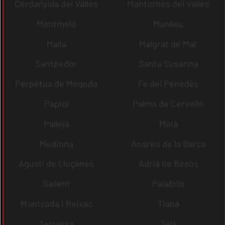
Cerdanyola del Vallès
Montornès del Vallès
Montmeló
Manlleu
Malla
Malgrat de Mar
Santpedor
Santa Susanna
Perpètua de Mogoda
Fe del Penedès
Papiol
Palma de Cervelló
Pallejà
Moià
Mediona
Andreu de la Barca
Agustí de Lluçanès
Adrià de Besòs
Sallent
Palafolls
Montcada i Reixac
Tiana
Terrassa
Teià