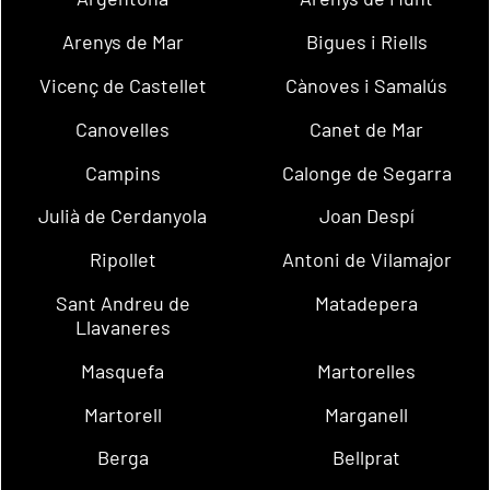
Arenys de Mar
Bigues i Riells
Vicenç de Castellet
Cànoves i Samalús
Canovelles
Canet de Mar
Campins
Calonge de Segarra
Julià de Cerdanyola
Joan Despí
Ripollet
Antoni de Vilamajor
Sant Andreu de
Matadepera
Llavaneres
Masquefa
Martorelles
Martorell
Marganell
Berga
Bellprat