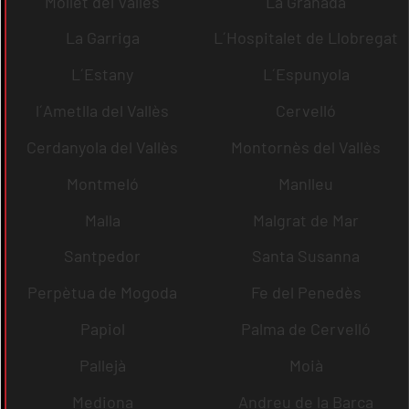
Mollet del Vallès
La Granada
La Garriga
L´Hospitalet de Llobregat
L´Estany
L´Espunyola
l´Ametlla del Vallès
Cervelló
Cerdanyola del Vallès
Montornès del Vallès
Montmeló
Manlleu
Malla
Malgrat de Mar
Santpedor
Santa Susanna
Perpètua de Mogoda
Fe del Penedès
Papiol
Palma de Cervelló
Pallejà
Moià
Mediona
Andreu de la Barca