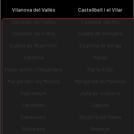
Vilanova del Vallès
Castellbell i el Vilar
Castellar del Vallès
Castellar del Riu
Castellar de n´Hug
Eulàlia de Ronçana
Eulàlia de Riuprimer
Eugènia de Berga
Cardona
Navas
Palau-solità i Plegamans
Maria d´Oló
Margarida i els Monjos
Margarida de Montbui
Sobremunt
Julià de Vilatorta
Cardedeu
Capolat
Capellades
Barberà del Vallès
Balsareny
Balenyà