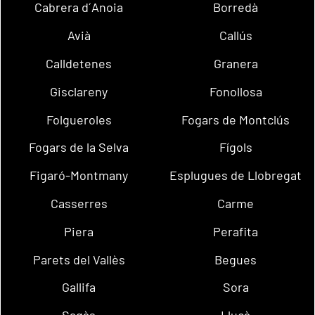
Cabrera d´Anoia
Borredà
Avià
Callús
Calldetenes
Granera
Gisclareny
Fonollosa
Folgueroles
Fogars de Montclús
Fogars de la Selva
Fígols
Figaró-Montmany
Esplugues de Llobregat
Casserres
Carme
Piera
Perafita
Parets del Vallès
Begues
Gallifa
Sora