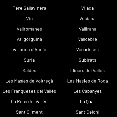
Pere Sallavinera
Vilada
Vic
Veciana
Vallromanes
Vallirana
Vallgorguina
Vallcebre
Vallbona d´Anoia
Vacarisses
Súria
Subirats
Saldes
Llinars del Vallès
Les Masíes de Voltregà
Les Masies de Roda
Les Franqueses del Vallès
Les Cabanyes
La Roca del Vallès
La Quar
Sant Climent
Sant Celoni