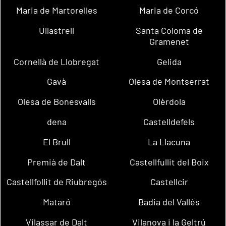
Maria de Martorelles
Maria de Corcó
Ullastrell
Santa Coloma de
Gramenet
Cornellà de Llobregat
Gelida
Gavà
Olesa de Montserrat
Olesa de Bonesvalls
Olèrdola
dena
Castelldefels
El Brull
La Llacuna
Premià de Dalt
Castellfullit del Boix
Castellfollit de Riubregós
Castellcir
Mataró
Badia del Vallès
Vilassar de Dalt
Vilanova i la Geltrú