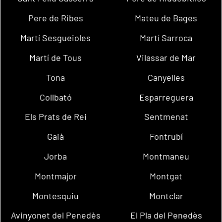
Pere de Ribes
Mateu de Bages
Martí Sesgueioles
Martí Sarroca
Martí de Tous
Vilassar de Mar
Tona
Canyelles
Collbató
Esparreguera
Els Prats de Rei
Sentmenat
Gaià
Fontrubí
Jorba
Montmaneu
Montmajor
Montgat
Montesquiu
Montclar
Avinyonet del Penedès
El Pla del Penedès