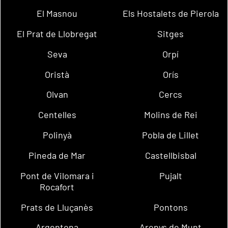
El Masnou
Els Hostalets de Pierola
El Prat de Llobregat
Sitges
Seva
Orpí
Oristà
Orís
Olvan
Cercs
Centelles
Molins de Rei
Polinyà
Pobla de Lillet
Pineda de Mar
Castellbisbal
Pont de Vilomara i
Pujalt
Rocafort
Prats de Lluçanès
Pontons
Argentona
Arenys de Munt