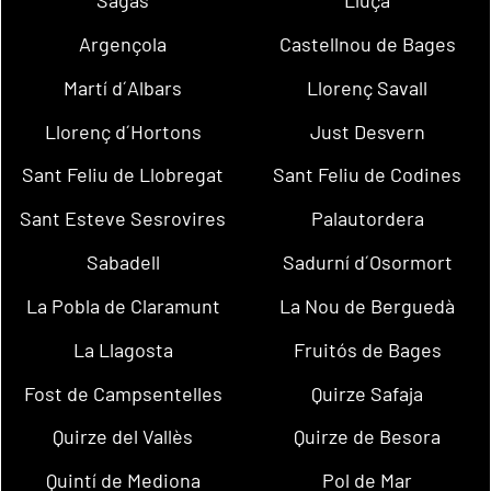
Sagàs
Lluçà
Argençola
Castellnou de Bages
Martí d´Albars
Llorenç Savall
Llorenç d´Hortons
Just Desvern
Sant Feliu de Llobregat
Sant Feliu de Codines
Sant Esteve Sesrovires
Palautordera
Sabadell
Sadurní d´Osormort
La Pobla de Claramunt
La Nou de Berguedà
La Llagosta
Fruitós de Bages
Fost de Campsentelles
Quirze Safaja
Quirze del Vallès
Quirze de Besora
Quintí de Mediona
Pol de Mar