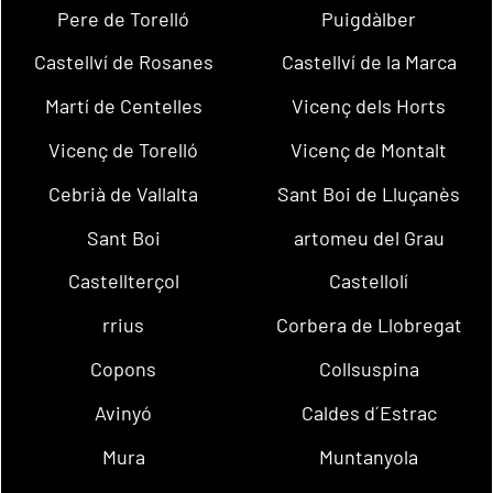
Pere de Torelló
Puigdàlber
Castellví de Rosanes
Castellví de la Marca
Martí de Centelles
Vicenç dels Horts
Vicenç de Torelló
Vicenç de Montalt
Cebrià de Vallalta
Sant Boi de Lluçanès
Sant Boi
artomeu del Grau
Castellterçol
Castellolí
rrius
Corbera de Llobregat
Copons
Collsuspina
Avinyó
Caldes d´Estrac
Mura
Muntanyola