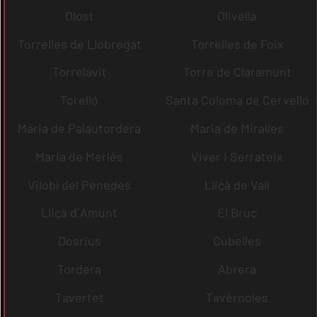
Olost
Olivella
Torrelles de Llobregat
Torrelles de Foix
Torrelavit
Torre de Claramunt
Torelló
Santa Coloma de Cervelló
Maria de Palautordera
Maria de Miralles
Maria de Merlès
Viver i Serrateix
Vilobí del Penedès
Lliçà de Vall
Lliçà d´Amunt
El Bruc
Dosrius
Cubelles
Tordera
Abrera
Tavertet
Tavèrnoles