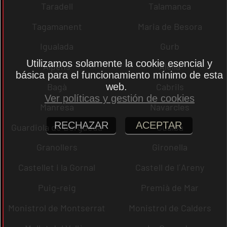
Taradell
Talamanca
Tagamanent
Maria de Besora
Igualada
Gurb
Utilizamos solamente la cookie esencial y
Alpens
Alella
básica para el funcionamiento mínimo de esta
web.
Bagà
Cabrils
Ver políticas y gestión de cookies
Manresa
Navarcles
RECHAZAR
ACEPTAR
Guardiola de Berguedà
Gualba
Granollers
Gironella
Castellet i la Gornal
Castell de l´Areny
Puig-reig
Premià de Mar
Monistrol de Montserrat
Monistrol de Calders