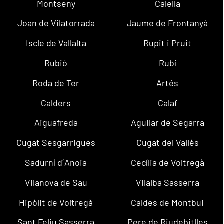
Montseny
Calella
Joan de Vilatorrada
Jaume de Frontanyà
Iscle de Vallalta
Rupit i Pruit
Rubió
Rubí
Roda de Ter
Artés
Calders
Calaf
Aiguafreda
Aguilar de Segarra
Cugat Sesgarrigues
Cugat del Vallès
Sadurní d´Anoia
Cecília de Voltregà
Vilanova de Sau
Vilalba Sasserra
Hipòlit de Voltregà
Caldes de Montbui
Sant Feliu Sasserra
Pere de Riudebitlles