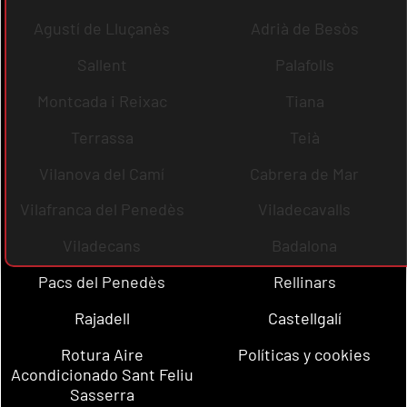
Agustí de Lluçanès
Adrià de Besòs
Sallent
Palafolls
Montcada i Reixac
Tiana
Terrassa
Teià
Vilanova del Camí
Cabrera de Mar
Vilafranca del Penedès
Viladecavalls
Viladecans
Badalona
Pacs del Penedès
Rellinars
Rajadell
Castellgalí
Rotura Aire
Políticas y cookies
Acondicionado Sant Feliu
Sasserra